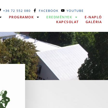
+36 72 552 080
FACEBOOK
YOUTUBE
PROGRAMOK
EREDMÉNYEK
E-NAPLÓ
KAPCSOLAT
GALÉRIA