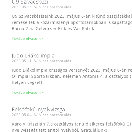
U9 Szivacskézi
2023.05.16.
Nincs hozzászólás
U9 Szivacskéziseink 2023. május 6-án kitűnő összjátékkal
remekeltek a kozármislenyi Sportcsarnokban. Csapattagok
Barna 2.a, Gelencsér Erik és Vas Patrik
Tovább olvasom »
Judo Diákolimpia
2023.05.11.
Nincs hozzászólás
Judo Diákolimpia országos versenyét 2023. május 6-án 
Olimpiai Sportparkban. Kelemen Antónia 4. a osztályos 
helyen végzett.
Tovább olvasom »
Felsőfokú nyelvvizsga
2023.05.04.
Nincs hozzászólás
Károly Krisztián 7.a osztàlyos tanuló sikeres felsőfokú C1-
nyelvvizsgát tett angol nyelvből. Gratulálunk!