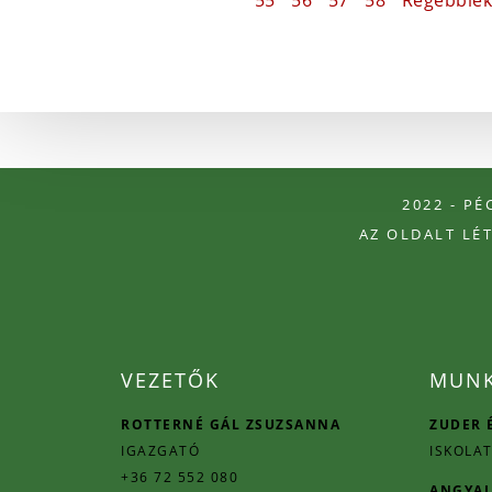
55
56
57
58
Régebbiek
2022 - P
AZ OLDALT LÉ
VEZETŐK
MUNK
ROTTERNÉ GÁL ZSUZSANNA
ZUDER 
IGAZGATÓ
ISKOLAT
+36 72 552 080
ANGYAL