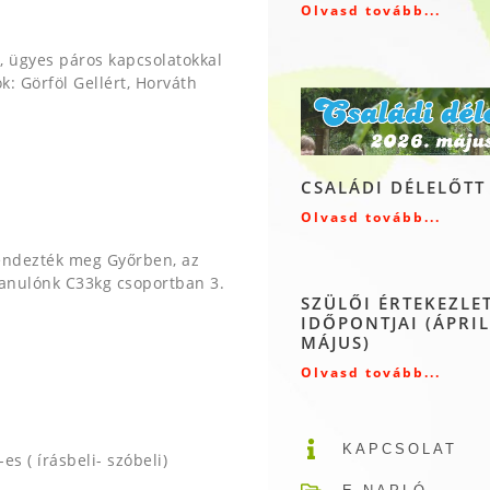
Olvasd tovább...
, ügyes páros kapcsolatokkal
: Görföl Gellért, Horváth
CSALÁDI DÉLELŐTT
Olvasd tovább...
rendezték meg Győrben, az
tanulónk C33kg csoportban 3.
SZÜLŐI ÉRTEKEZLE
IDŐPONTJAI (ÁPRIL
MÁJUS)
Olvasd tovább...
KAPCSOLAT
es ( írásbeli- szóbeli)