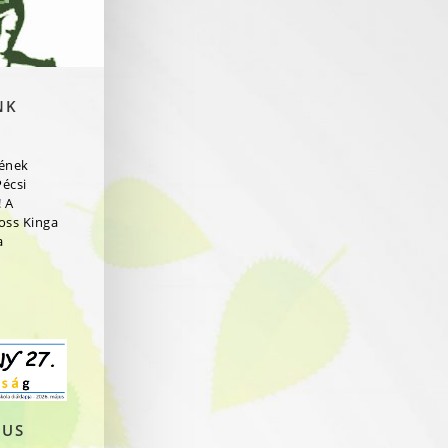
NK
rének
Pécsi
 A
ross Kinga
a
JUS