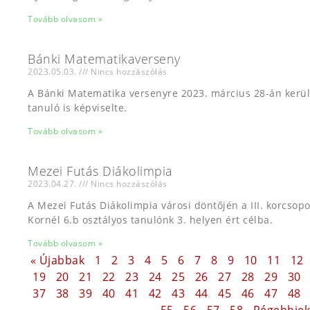
Tovább olvasom »
Bánki Matematikaverseny
2023.05.03.
Nincs hozzászólás
A Bánki Matematika versenyre 2023. március 28-án került
tanuló is képviselte.
Tovább olvasom »
Mezei Futás Diákolimpia
2023.04.27.
Nincs hozzászólás
A Mezei Futás Diákolimpia városi döntőjén a III. korcso
Kornél 6.b osztályos tanulónk 3. helyen ért célba.
Tovább olvasom »
« Újabbak
1
2
3
4
5
6
7
8
9
10
11
12
19
20
21
22
23
24
25
26
27
28
29
30
37
38
39
40
41
42
43
44
45
46
47
48