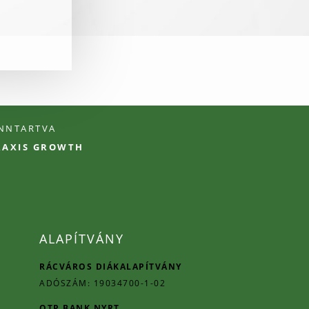
ENNTARTVA
PRAXIS GROWTH
ALAPÍTVÁNY
RÁCVÁROS DIÁKALAPÍTVÁNY
ADÓSZÁM: 19034700-1-02
OTP BANK NYRT.