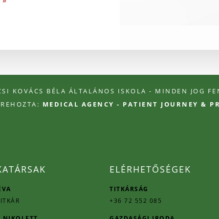
 »
ÉCSI KOVÁCS BÉLA ÁLTALÁNOS ISKOLA - MINDEN JOG F
TREHOZTA:
MEDICAL AGENCY - PATIENT JOURNEY & 
ATÁRSAK
ELÉRHETŐSÉGEK
ÉVA
TITKÁRSÁG
ITKÁR
+36 72 552 085
 NIKOLETT
GAZDASÁGI IRODA