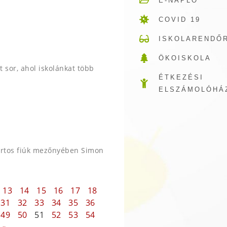
E-NAPLÓ
COVID 19
ISKOLARENDŐ
ÖKOISKOLA
 sor, ahol iskolánkat több
ÉTKEZÉSI
ELSZÁMOLÓHÁ
portos fiúk mezőnyében Simon
13
14
15
16
17
18
31
32
33
34
35
36
49
50
51
52
53
54