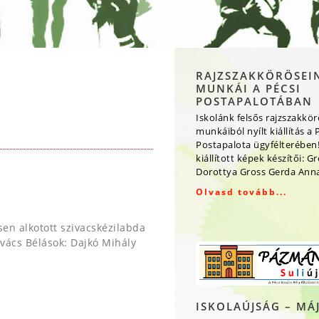
RAJZSZAKKÖRÖSEI
MUNKÁI A PÉCSI
POSTAPALOTÁBAN
Iskolánk felsős rajzszakkö
munkáiból nyílt kiállítás a 
Postapalota ügyfélterében!
kiállított képek készítői: G
Dorottya Gross Gerda Ann
Olvasd tovább...
sen alkotott szivacskézilabda
ovács Bélások: Dajkó Mihály
ISKOLAÚJSÁG – MÁ