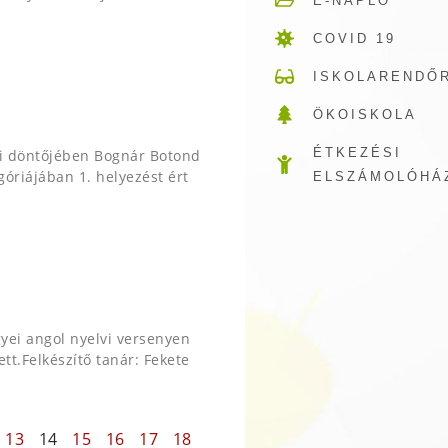
E-NAPLÓ
COVID 19
ISKOLARENDŐ
ÖKOISKOLA
ÉTKEZÉSI
si döntőjében Bognár Botond
egóriájában 1. helyezést ért
ELSZÁMOLÓHÁ
yei angol nyelvi versenyen
t.Felkészítő tanár: Fekete
13
14
15
16
17
18