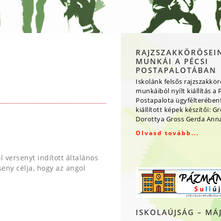
RAJZSZAKKÖRÖSEI
MUNKÁI A PÉCSI
POSTAPALOTÁBAN
Iskolánk felsős rajzszakkö
munkáiból nyílt kiállítás a 
Postapalota ügyfélterében!
kiállított képek készítői: G
Dorottya Gross Gerda Ann
Olvasd tovább...
versenyt indított általános
eny célja, hogy az angol
ISKOLAÚJSÁG – MÁ