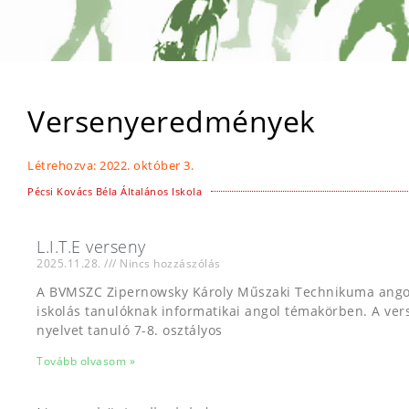
Versenyeredmények
Létrehozva:
2022. október 3.
Pécsi Kovács Béla Általános Iskola
L.I.T.E verseny
2025.11.28.
Nincs hozzászólás
A BVMSZC Zipernowsky Károly Műszaki Technikuma angol 
iskolás tanulóknak informatikai angol témakörben. A vers
nyelvet tanuló 7-8. osztályos
Tovább olvasom »