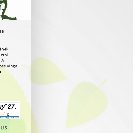
NK
rének
Pécsi
 A
ross Kinga
a
JUS