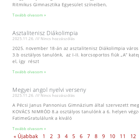
Ritmikus Gimnasztika Egyesület színeiben,
Tovább olvasom »
Asztalitenisz Diákolimpia
2025.11.26.
Nincs hozzászólás
2025. november 18-án az asztalitenisz Diákolimpia váro
3.b osztályos tanulónk, az I-II. korcsoportos fiúk „A” kat
el, így részt
Tovább olvasom »
Megyei angol nyelvi verseny
2025.11.26.
Nincs hozzászólás
A Pécsi Janus Pannonius Gimnázium által szervezett meg
KOVÁCS NIMRÓD 8.a osztályos tanulónk a 6. helyen végzet
FatimeGratulálunk a kiváló
Tovább olvasom »
« Újabbak
1
2
3
4
5
6
7
8
9
10
11
12