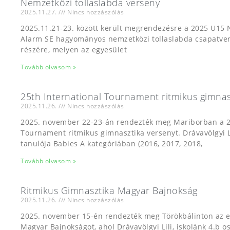
Nemzetközi tollaslabda verseny
2025.11.27.
Nincs hozzászólás
2025.11.21-23. között került megrendezésre a 2025 U15 N
Alarm SE hagyományos nemzetközi tollaslabda csapatver
részére, melyen az egyesület
Tovább olvasom »
25th International Tournament ritmikus gimnas
2025.11.26.
Nincs hozzászólás
2025. november 22-23-án rendezték meg Mariborban a 25
Tournament ritmikus gimnasztika versenyt. Drávavölgyi Li
tanulója Babies A kategóriában (2016, 2017, 2018,
Tovább olvasom »
Ritmikus Gimnasztika Magyar Bajnokság
2025.11.26.
Nincs hozzászólás
2025. november 15-én rendezték meg Törökbálinton az e
Magyar Bajnokságot, ahol Drávavölgyi Lili, iskolánk 4.b os