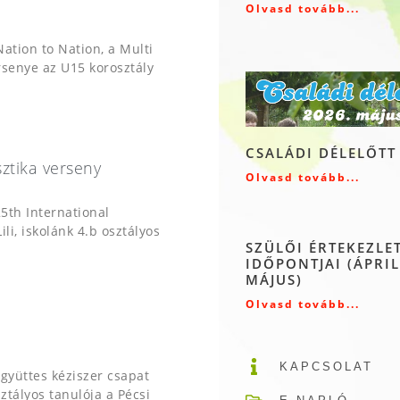
Olvasd tovább...
ation to Nation, a Multi
senye az U15 korosztály
CSALÁDI DÉLELŐTT
ztika verseny
Olvasd tovább...
th International
li, iskolánk 4.b osztályos
SZÜLŐI ÉRTEKEZLE
IDŐPONTJAI (ÁPRIL
MÁJUS)
Olvasd tovább...
KAPCSOLAT
gyüttes kéziszer csapat
ztályos tanulója a Pécsi