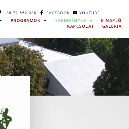
+36 72 552 080
FACEBOOK
YOUTUBE
PROGRAMOK
EREDMÉNYEK
E-NAPLÓ
KAPCSOLAT
GALÉRIA