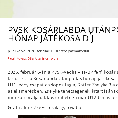
PVSK KOSÁRLABDA UTÁNP
HÓNAP JÁTÉKOSA DÍJ
publikálva:
2026. február 13.
szerző:
pazmanysuli
Pécsi Kovács Béla Általános Iskola
2026. február 6-án a PVSK-Veolia – TF-BP férfi kos
került sor a Kosárlabda Utánpótlás hónap játékosa d
U11 leány csapat oszlopos tagja, Rotter Zselyke 3.a 
az elismerésben. Zselyke tehetségének, kitartásána
munkamoráljának köszönhetően már U12-ben is be
Gratulálunk Zsezsi, csak így tovább!