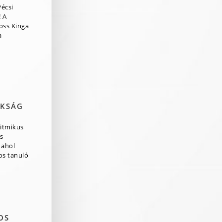
Pécsi
 A
ross Kinga
a
OKSÁG
itmikus
s
 ahol
os tanuló
OS