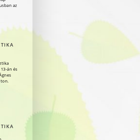
jusban az
ZTIKA
ztika
 13-án és
 Ágnes
ton.
ZTIKA
b