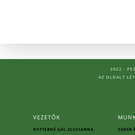
2022 - P
AZ OLDALT LÉ
VEZETŐK
MUNK
ROTTERNÉ GÁL ZSUZSANNA
ZUDER 