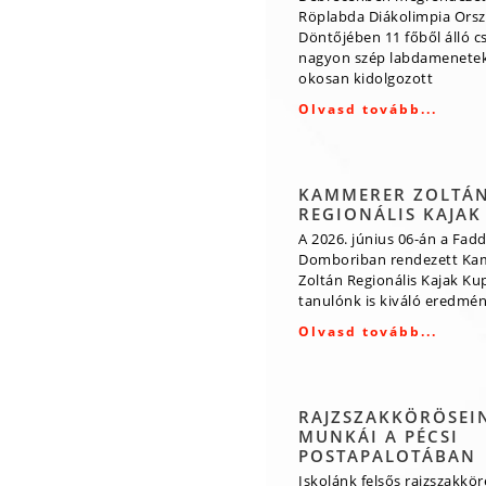
Röplabda Diákolimpia Ors
Döntőjében 11 főből álló 
nagyon szép labdamenetek
okosan kidolgozott
Olvasd tovább...
KAMMERER ZOLTÁ
REGIONÁLIS KAJAK
A 2026. június 06-án a Fadd
Domboriban rendezett Ka
Zoltán Regionális Kajak Ku
tanulónk is kiváló eredmény
Olvasd tovább...
RAJZSZAKKÖRÖSEI
MUNKÁI A PÉCSI
POSTAPALOTÁBAN
Iskolánk felsős rajzszakkö