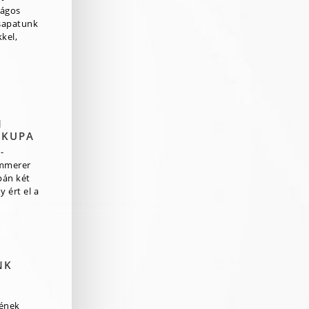
zágos
csapatunk
kel,
N
 KUPA
-
mmerer
pán két
 ért el a
NK
rének