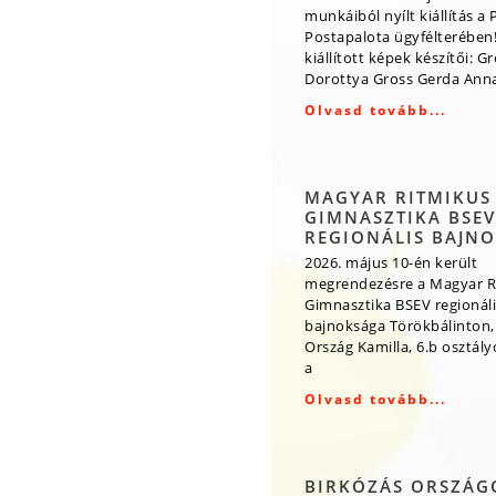
munkáiból nyílt kiállítás a 
Postapalota ügyfélterében!
kiállított képek készítői: G
Dorottya Gross Gerda Ann
Olvasd tovább...
MAGYAR RITMIKUS
GIMNASZTIKA BSEV
REGIONÁLIS BAJN
2026. május 10-én került
megrendezésre a Magyar R
Gimnasztika BSEV regionáli
bajnoksága Törökbálinton,
Ország Kamilla, 6.b osztály
a
Olvasd tovább...
BIRKÓZÁS ORSZÁG