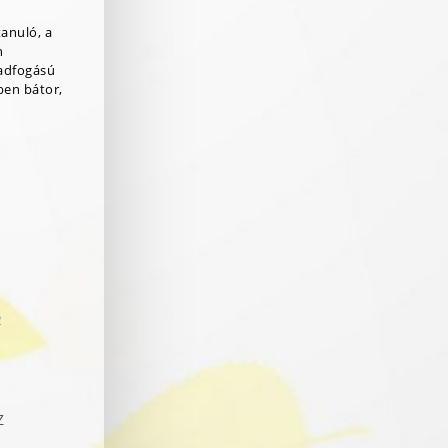
tanuló, a
n
adfogású
ben bátor,
R
Z