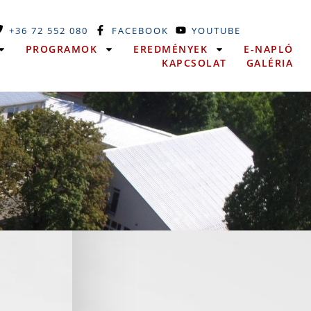
+36 72 552 080
FACEBOOK
YOUTUBE
PROGRAMOK
EREDMÉNYEK
E-NAPLÓ
KAPCSOLAT
GALÉRIA