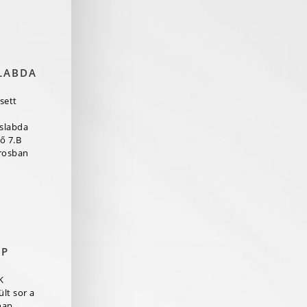
LABDA
sett
aslabda
ő 7.B
rosban
AP
K
lt sor a
nap