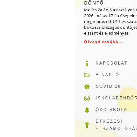
DÖNTŐ
Molics Zalán 5.a osztályos 
2026. május 17-én Csepele
megrendezett U11-es szab
birkózás országos döntőjé
elszánt és eredményes
Olvasd tovább...
KAPCSOLAT
E-NAPLÓ
COVID 19
ISKOLARENDŐ
ÖKOISKOLA
ÉTKEZÉSI
ELSZÁMOLÓHÁ