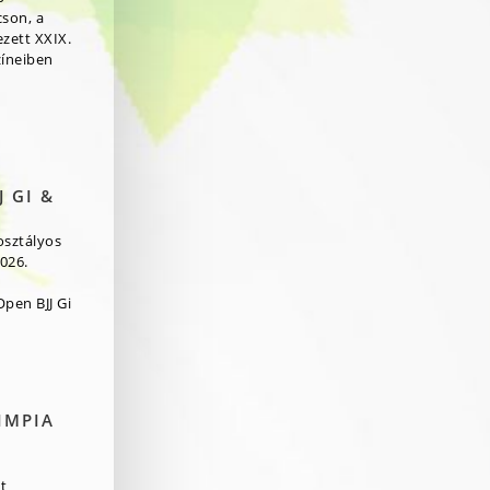
cson, a
zett XXIX.
zíneiben
 GI &
osztályos
026.
pen BJJ Gi
IMPIA
t