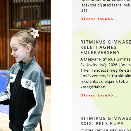
játékosa díj átadására. Má
U11
Olvasd tovább...
RITMIKUS GIMNAS
KELETI ÁGNES
EMLÉKVERSENY
A Magyar Ritmikus Gimnas
Szakszövetség 2026. június
14-én rendezte meg Keleti
Emlékversenyét Törökbálin
Iskolánkat diákjaink több
kategóriában
Olvasd tovább...
RITMIKUS GIMNAS
XXIX. PÉCS KUPA
Ország Kamilla, iskolánk 6.