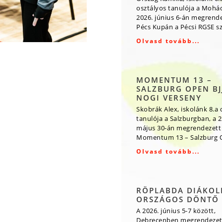
osztályos tanulója a Mohá
2026. június 6-án megrende
Pécs Kupán a Pécsi RGSE s
Olvasd tovább...
MOMENTUM 13 –
SALZBURG OPEN BJJ
NOGI VERSENY
Skobrák Alex, iskolánk 8.a 
tanulója a Salzburgban, a 2
május 30-án megrendezett
Momentum 13 – Salzburg O
Olvasd tovább...
RÖPLABDA DIÁKOL
ORSZÁGOS DÖNTŐ
A 2026. június 5-7 között,
Debrecenben megrendezet