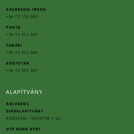
GAZDASÁGI IRODA
+36 72 552 083
PORTA
+36 72 552 080
TANÁRI
+36 72 552 084
KÖNYVTÁR
+36 72 552 087
ALAPÍTVÁNY
RÁCVÁROS
DIÁKALAPÍTVÁNY
ADÓSZÁM: 19034700-1-02
OTP BANK NYRT.