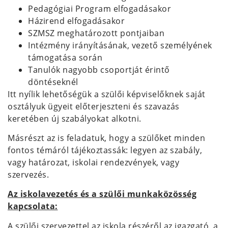
Pedagógiai Program elfogadásakor
Házirend elfogadásakor
SZMSZ meghatározott pontjaiban
Intézmény irányításának, vezető személyének
támogatása során
Tanulók nagyobb csoportját érintő
döntéseknél
Itt nyílik lehetőségük a szülői képviselőknek saját
osztályuk ügyeit előterjeszteni és szavazás
keretében új szabályokat alkotni.
Másrészt az is feladatuk, hogy a szülőket minden
fontos témáról tájékoztassák: legyen az szabály,
vagy határozat, iskolai rendezvények, vagy
szervezés.
Az iskolavezetés és a szülői munkaközösség
kapcsolata:
A szülői szervezettel az iskola részéről az igazgató, a