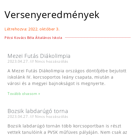
Versenyeredmények
Létrehozva:
2022. október 3.
Pécsi Kovács Béla Általános Iskola
Mezei Futás Diákolimpia
2023.04.27.
Nincs hozzászólás
A Mezei Futás Diákolimpia országos döntőjébe bejutott
iskolánk IV. korcsoportos leány csapata, miután a
városi és a megyei bajnokságot is megnyerte.
Tovább olvasom »
Bozsik labdarúgó torna
2023.04.27.
Nincs hozzászólás
Bozsik labdarúgó tornán több korcsoportban is részt
vettek tanulóink a PVSK műfüves pályáján. Nem csak az