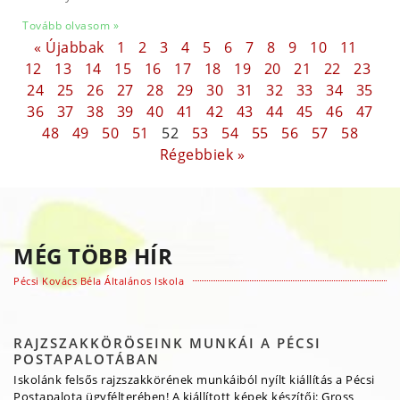
Tovább olvasom »
« Újabbak
1
2
3
4
5
6
7
8
9
10
11
12
13
14
15
16
17
18
19
20
21
22
23
24
25
26
27
28
29
30
31
32
33
34
35
36
37
38
39
40
41
42
43
44
45
46
47
48
49
50
51
52
53
54
55
56
57
58
Régebbiek »
MÉG TÖBB HÍR
Pécsi Kovács Béla Általános Iskola
RAJZSZAKKÖRÖSEINK MUNKÁI A PÉCSI
POSTAPALOTÁBAN
Iskolánk felsős rajzszakkörének munkáiból nyílt kiállítás a Pécsi
Postapalota ügyfélterében! A kiállított képek készítői: Gross