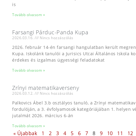
is
Tovább olvasom »
Farsangi Párduc-Panda Kupa
2026.03.16.
Nincs hozzászólás
2026. február 14-én farsangi hangulatban került megre
Kupa. Iskolánk tanulói a Jurisics Utcai Általános Iskola ko
érdekes és izgalmas ügyességi feladatokat
Tovább olvasom »
Zrínyi matematikaverseny
2026.03.12.
Nincs hozzászólás
Palkovics Ábel 3.b osztályos tanuló, a Zrínyi matematik
fordulóján, a 3. évfolyamosok kategóriájában 1. helyen vé
jutalmát 2026. március 6-án
Tovább olvasom »
« Újabbak
1
2
3
4
5
6
7
8
9
10
11
12