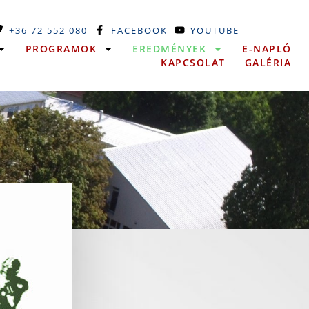
+36 72 552 080
FACEBOOK
YOUTUBE
PROGRAMOK
EREDMÉNYEK
E-NAPLÓ
KAPCSOLAT
GALÉRIA