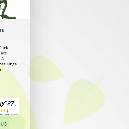
NK
rének
Pécsi
 A
ross Kinga
a
JUS