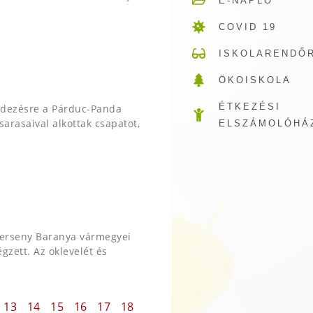
E-NAPLÓ
COVID 19
ISKOLARENDŐ
ÖKOISKOLA
ÉTKEZÉSI
ndezésre a Párduc-Panda
sarasaival alkottak csapatot,
ELSZÁMOLÓHÁ
averseny Baranya vármegyei
gzett. Az oklevelét és
13
14
15
16
17
18