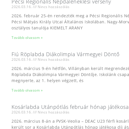
Pécsi Regionális Népdaléneklési verseny
2026.03.16.
Nincs hozzászólás
2026. február 25-én rendezték meg a Pécsi Regionális N
Pécsi Mátyás Király Utcai Általános Iskolában. Nagy-Morv
osztályos tanulója KIEMELT ARANY
Tovább olvasom »
Fiú Röplabda Diákolimpia Vármegyei Döntő
2026.03.16.
Nincs hozzászólás
2026. március 9-én hétfőn, Villányban került megrendezés
Röplabda Diákolimpia Vármegyei Döntője. Iskolánk csa
megnyerte, az 1. helyen végzett, és
Tovább olvasom »
Kosárlabda Utánpótlás február hónap játékosa
2026.03.16.
Nincs hozzászólás
2026. március 8-án a PVSK-Veolia – DEAC U23 férfi kosá
került sor a Kosárlabda Utánpótlás hónap játékosa díj át