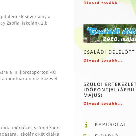
Olvasd tovább...
épdaléneklési verseny a
ay Zsófia, iskolánk 2.b
CSALÁDI DÉLELŐTT
Olvasd tovább...
re a III. korcsoportos Fiú
pata mindhárom mérkőzését
SZÜLŐI ÉRTEKEZLE
IDŐPONTJAI (ÁPRIL
MÁJUS)
Olvasd tovább...
KAPCSOLAT
rlabda mérkőzés szünetében
adására. Iskolánk két diákja