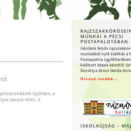
RAJZSZAKKÖRÖSEI
MUNKÁI A PÉCSI
POSTAPALOTÁBAN
Iskolánk felsős rajzszakkö
munkáiból nyílt kiállítás a 
Postapalota ügyfélterében!
kiállított képek készítői: G
Dorottya Gross Gerda Ann
ntő
Olvasd tovább...
 gimnasztikázók Győrben, a
yos tanuló VSKII, II.
ISKOLAÚJSÁG – MÁ