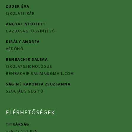
ZUDER ÉVA
ISKOLATITKÁR
ANGYAL NIKOLETT
GAZDASÁGI ÜGYINTÉZŐ
KIRÁLY ANDREA
VÉDŐNŐ
BENBACHIR SALIMA
ISKOLAPSZICHOLÓGUS
BENBACHIR.SALIMA@GMAIL.COM
SÁGINÉ KAPONYA ZSUZSANNA
SZOCIÁLIS SEGÍTŐ
ELÉRHETŐSÉGEK
TITKÁRSÁG
+36 72 552 085