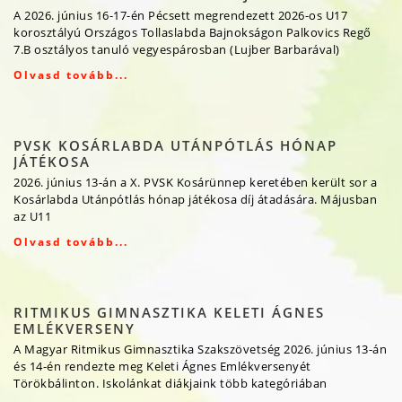
A 2026. június 16-17-én Pécsett megrendezett 2026-os U17
korosztályú Országos Tollaslabda Bajnokságon Palkovics Regő
7.B osztályos tanuló vegyespárosban (Lujber Barbarával)
Olvasd tovább...
PVSK KOSÁRLABDA UTÁNPÓTLÁS HÓNAP
JÁTÉKOSA
2026. június 13-án a X. PVSK Kosárünnep keretében került sor a
Kosárlabda Utánpótlás hónap játékosa díj átadására. Májusban
az U11
Olvasd tovább...
RITMIKUS GIMNASZTIKA KELETI ÁGNES
EMLÉKVERSENY
A Magyar Ritmikus Gimnasztika Szakszövetség 2026. június 13-án
és 14-én rendezte meg Keleti Ágnes Emlékversenyét
Törökbálinton. Iskolánkat diákjaink több kategóriában