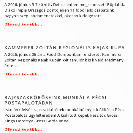
A 2026. június 5-7 között, Debrecenben megrendezett Röplabda
Diákolimpia Országos Döntőjében 11 főből álló csapatunk
nagyon szép labdamenetekkel, okosan kidolgozott
Olvasd tovább...
KAMMERER ZOLTÁN REGIONÁLIS KAJAK KUPA
A 2026. június 06-án a Fadd-Domboriban rendezett Kammerer
Zoltán Regionális Kajak Kupán két tanulónk is kiváló eredmény
ért el a
Olvasd tovább...
RAJZSZAKKÖRÖSEINK MUNKÁI A PÉCSI
POSTAPALOTÁBAN
Iskolánk felsős rajzszakkörének munkáiból nyílt kiállítás a Pécsi
Postapalota ügyfélterében! A kiállított képek készítői: Gross
Kinga Dorottya Gross Gerda Anna
Olvasd tovább...