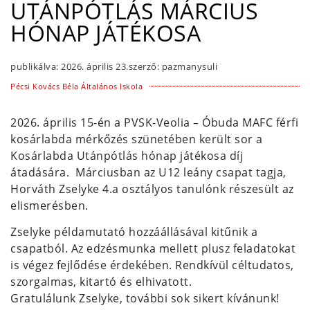
UTÁNPÓTLÁS MÁRCIUS
HÓNAP JÁTÉKOSA
publikálva:
2026. április 23.
szerző:
pazmanysuli
Pécsi Kovács Béla Általános Iskola
2026. április 15-én a PVSK-Veolia – Óbuda MAFC férfi
kosárlabda mérkőzés szünetében került sor a
Kosárlabda Utánpótlás hónap játékosa díj
átadására. Márciusban az U12 leány csapat tagja,
Horváth Zselyke 4.a osztályos tanulónk részesült az
elismerésben.
Zselyke példamutató hozzáállásával kitűnik a
csapatból. Az edzésmunka mellett plusz feladatokat
is végez fejlődése érdekében. Rendkívül céltudatos,
szorgalmas, kitartó és elhivatott.
Gratulálunk Zselyke, további sok sikert kívánunk!