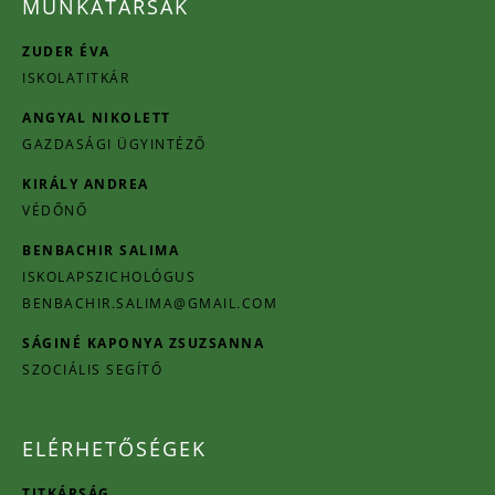
MUNKATÁRSAK
ZUDER ÉVA
ISKOLATITKÁR
ANGYAL NIKOLETT
GAZDASÁGI ÜGYINTÉZŐ
KIRÁLY ANDREA
VÉDŐNŐ
BENBACHIR SALIMA
ISKOLAPSZICHOLÓGUS
BENBACHIR.SALIMA@GMAIL.COM
SÁGINÉ KAPONYA ZSUZSANNA
SZOCIÁLIS SEGÍTŐ
ELÉRHETŐSÉGEK
TITKÁRSÁG