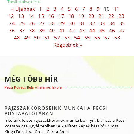
Tovább olvasom »
« Újabbak
1
2
3
4
5
6
7
8
9
10
11
12
13
14
15
16
17
18
19
20
21
22
23
24
25
26
27
28
29
30
31
32
33
34
35
36
37
38
39
40
41
42
43
44
45
46
47
48
49
50
51
52
53
54
55
56
57
58
Régebbiek »
MÉG TÖBB HÍR
Pécsi Kovács Béla Általános Iskola
RAJZSZAKKÖRÖSEINK MUNKÁI A PÉCSI
POSTAPALOTÁBAN
Iskolánk felsős rajzszakkörének munkáiból nyílt kiállítás a Pécsi
Postapalota ügyfélterében! A kiállított képek készítői: Gross
Kinga Dorottya Gross Gerda Anna