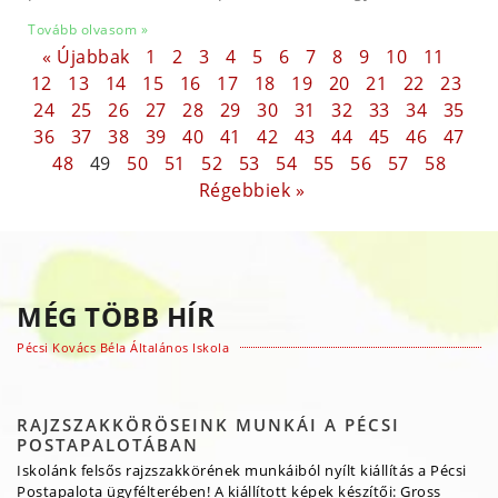
Tovább olvasom »
« Újabbak
1
2
3
4
5
6
7
8
9
10
11
12
13
14
15
16
17
18
19
20
21
22
23
24
25
26
27
28
29
30
31
32
33
34
35
36
37
38
39
40
41
42
43
44
45
46
47
48
49
50
51
52
53
54
55
56
57
58
Régebbiek »
MÉG TÖBB HÍR
Pécsi Kovács Béla Általános Iskola
RAJZSZAKKÖRÖSEINK MUNKÁI A PÉCSI
POSTAPALOTÁBAN
Iskolánk felsős rajzszakkörének munkáiból nyílt kiállítás a Pécsi
Postapalota ügyfélterében! A kiállított képek készítői: Gross