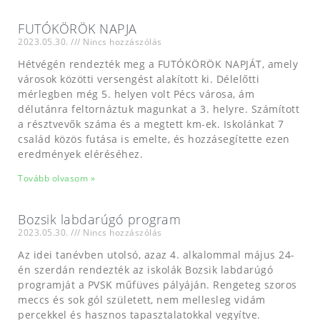
FUTÓKÖRÖK NAPJA
2023.05.30.
Nincs hozzászólás
Hétvégén rendezték meg a FUTÓKÖRÖK NAPJÁT, amely
városok közötti versengést alakított ki. Délelőtti
mérlegben még 5. helyen volt Pécs városa, ám
délutánra feltornáztuk magunkat a 3. helyre. Számított
a résztvevők száma és a megtett km-ek. Iskolánkat 7
család közös futása is emelte, és hozzásegítette ezen
eredmények eléréséhez.
Tovább olvasom »
Bozsik labdarúgó program
2023.05.30.
Nincs hozzászólás
Az idei tanévben utolsó, azaz 4. alkalommal május 24-
én szerdán rendezték az iskolák Bozsik labdarúgó
programját a PVSK műfüves pályáján. Rengeteg szoros
meccs és sok gól született, nem mellesleg vidám
percekkel és hasznos tapasztalatokkal vegyítve.