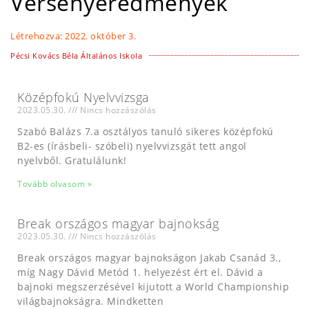
Versenyeredmények
Létrehozva:
2022. október 3.
Pécsi Kovács Béla Általános Iskola
Középfokú Nyelvvizsga
2023.05.30.
Nincs hozzászólás
Szabó Balázs 7.a osztályos tanuló sikeres középfokú
B2-es (írásbeli- szóbeli) nyelvvizsgát tett angol
nyelvből. Gratulálunk!
Tovább olvasom »
Break országos magyar bajnokság
2023.05.30.
Nincs hozzászólás
Break országos magyar bajnokságon Jakab Csanád 3.,
míg Nagy Dávid Metód 1. helyezést ért el. Dávid a
bajnoki megszerzésével kijutott a World Championship
világbajnokságra. Mindketten