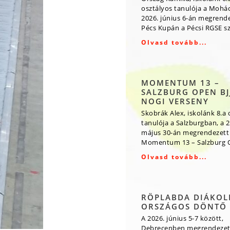
osztályos tanulója a Mohá
2026. június 6-án megrende
Pécs Kupán a Pécsi RGSE s
Olvasd tovább...
MOMENTUM 13 –
SALZBURG OPEN BJJ
NOGI VERSENY
Skobrák Alex, iskolánk 8.a 
tanulója a Salzburgban, a 2
május 30-án megrendezett
Momentum 13 – Salzburg O
Olvasd tovább...
RÖPLABDA DIÁKOL
ORSZÁGOS DÖNTŐ
A 2026. június 5-7 között,
Debrecenben megrendezet