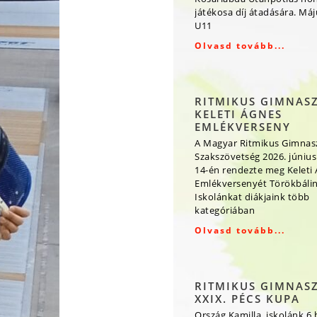
játékosa díj átadására. Má
U11
Olvasd tovább...
RITMIKUS GIMNAS
KELETI ÁGNES
EMLÉKVERSENY
A Magyar Ritmikus Gimnas
Szakszövetség 2026. június
14-én rendezte meg Keleti
Emlékversenyét Törökbálin
Iskolánkat diákjaink több
kategóriában
Olvasd tovább...
RITMIKUS GIMNAS
XXIX. PÉCS KUPA
Ország Kamilla, iskolánk 6.