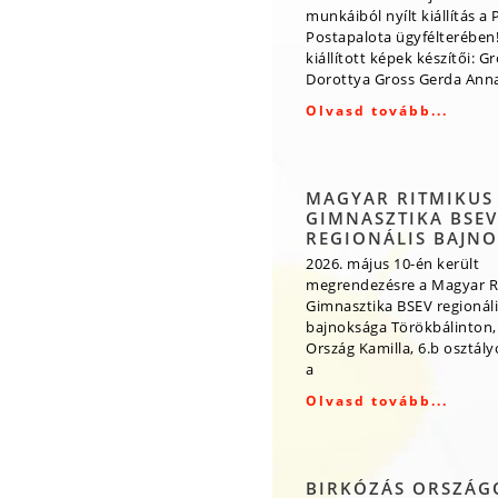
munkáiból nyílt kiállítás a 
Postapalota ügyfélterében!
kiállított képek készítői: G
Dorottya Gross Gerda Ann
Olvasd tovább...
MAGYAR RITMIKUS
GIMNASZTIKA BSEV
REGIONÁLIS BAJN
2026. május 10-én került
megrendezésre a Magyar R
Gimnasztika BSEV regionáli
bajnoksága Törökbálinton,
Ország Kamilla, 6.b osztály
a
Olvasd tovább...
BIRKÓZÁS ORSZÁG