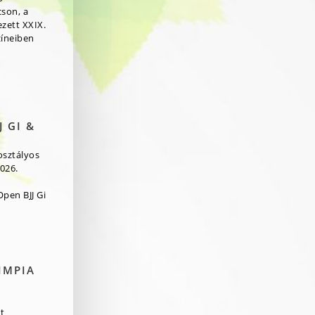
cson, a
zett XXIX.
zíneiben
 GI &
osztályos
026.
pen BJJ Gi
IMPIA
t