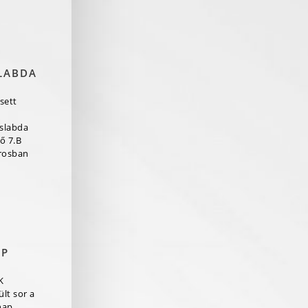
LABDA
sett
aslabda
ő 7.B
rosban
AP
K
lt sor a
nap