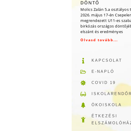
DÖNTŐ
Molics Zalán 5.a osztályos 
2026. május 17-én Csepele
megrendezett U11-es szab
birkózás országos döntőjé
elszánt és eredményes
Olvasd tovább...
KAPCSOLAT
E-NAPLÓ
COVID 19
ISKOLARENDŐ
ÖKOISKOLA
ÉTKEZÉSI
ELSZÁMOLÓHÁ