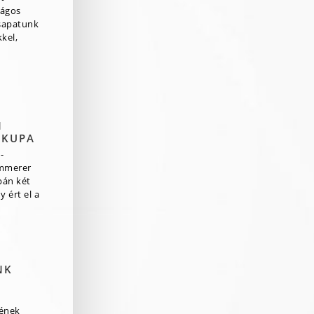
zágos
csapatunk
kel,
N
 KUPA
-
mmerer
pán két
 ért el a
NK
rének