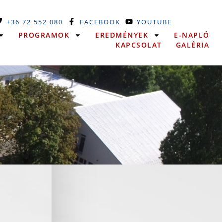
+36 72 552 080
FACEBOOK
YOUTUBE
PROGRAMOK
EREDMÉNYEK
E-NAPLÓ
KAPCSOLAT
GALÉRIA