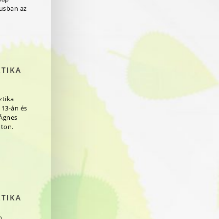
jusban az
ZTIKA
ztika
 13-án és
 Ágnes
ton.
ZTIKA
b