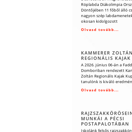
Röplabda Diákolimpia Ors
Döntőjében 11 főből álló 
nagyon szép labdamenetek
okosan kidolgozott
Olvasd tovább...
KAMMERER ZOLTÁ
REGIONÁLIS KAJAK
A 2026. június 06-án a Fadd
Domboriban rendezett Ka
Zoltán Regionális Kajak Ku
tanulónk is kiváló eredmény
Olvasd tovább...
RAJZSZAKKÖRÖSEI
MUNKÁI A PÉCSI
POSTAPALOTÁBAN
Iskolánk felsős rajzszakkö