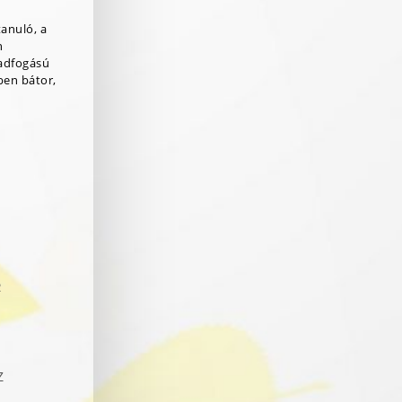
tanuló, a
n
adfogású
ben bátor,
R
Z