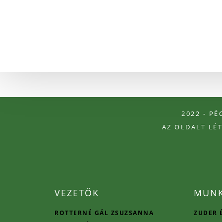
2022 - P
AZ OLDALT LÉ
VEZETŐK
MUNK
ROTTERNÉ GÁL ZSUZSANNA
ZUDER 