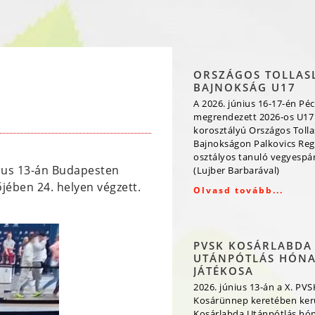
ORSZÁGOS TOLLAS
BAJNOKSÁG U17
A 2026. június 16-17-én Péc
megrendezett 2026-os U17
korosztályú Országos Toll
Bajnokságon Palkovics Reg
osztályos tanuló vegyespá
május 13-án Budapesten
(Lujber Barbarával)
ében 24. helyen végzett.
Olvasd tovább...
PVSK KOSÁRLABDA
UTÁNPÓTLÁS HÓN
JÁTÉKOSA
2026. június 13-án a X. PVS
Kosárünnep keretében kerü
Kosárlabda Utánpótlás hó