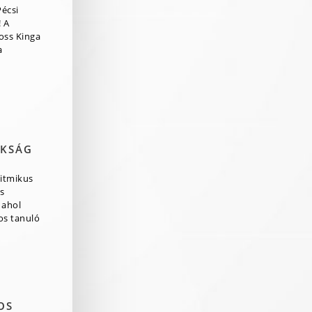
Pécsi
 A
ross Kinga
a
OKSÁG
itmikus
s
 ahol
os tanuló
OS