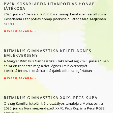
PVSK KOSÁRLABDA UTÁNPÓTLÁS HÓNAP
JÁTÉKOSA
2026. június 13-án a X. PVSK Kosárünnep keretében került sor a
Kosárlabda Utánpótlás hónap játékosa díj átadására. Májusban
az U11
Olvasd tovább...
RITMIKUS GIMNASZTIKA KELETI ÁGNES
EMLÉKVERSENY
A Magyar Ritmikus Gimnasztika Szakszövetség 2026. június 13-án
és 14-én rendezte meg Keleti Ágnes Emlékversenyét
Törökbálinton. Iskolánkat diákjaink több kategóriában
Olvasd tovább...
RITMIKUS GIMNASZTIKA XXIX. PÉCS KUPA
Ország Kamilla, iskolánk 6.b osztályos tanulója a Mohácson, a
2026. június 6-án megrendezett XXIX. Pécs Kupán a Pécsi RGSE
színeiben