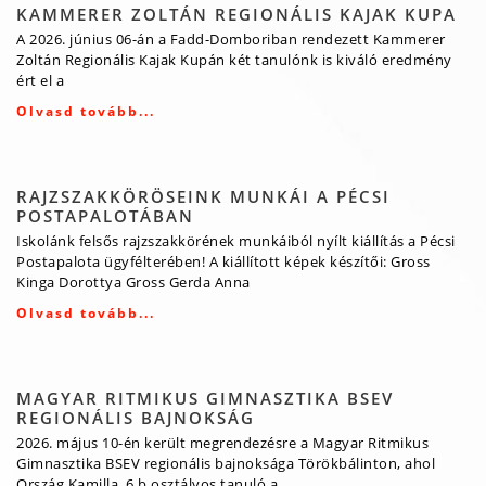
KAMMERER ZOLTÁN REGIONÁLIS KAJAK KUPA
A 2026. június 06-án a Fadd-Domboriban rendezett Kammerer
Zoltán Regionális Kajak Kupán két tanulónk is kiváló eredmény
ért el a
Olvasd tovább...
RAJZSZAKKÖRÖSEINK MUNKÁI A PÉCSI
POSTAPALOTÁBAN
Iskolánk felsős rajzszakkörének munkáiból nyílt kiállítás a Pécsi
Postapalota ügyfélterében! A kiállított képek készítői: Gross
Kinga Dorottya Gross Gerda Anna
Olvasd tovább...
MAGYAR RITMIKUS GIMNASZTIKA BSEV
REGIONÁLIS BAJNOKSÁG
2026. május 10-én került megrendezésre a Magyar Ritmikus
Gimnasztika BSEV regionális bajnoksága Törökbálinton, ahol
Ország Kamilla, 6.b osztályos tanuló a