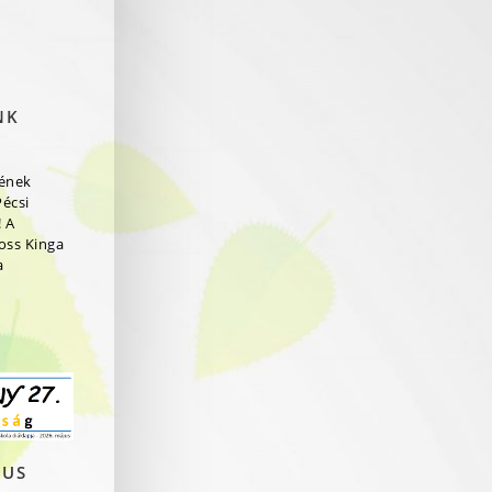
NK
rének
Pécsi
 A
ross Kinga
a
JUS