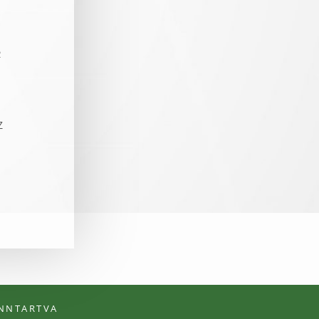
R
Z
ENNTARTVA