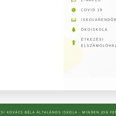
E-NAPLÓ
COVID 19
ISKOLARENDŐ
ÖKOISKOLA
ÉTKEZÉSI
ELSZÁMOLÓHÁ
ÉCSI KOVÁCS BÉLA ÁLTALÁNOS ISKOLA - MINDEN JOG F