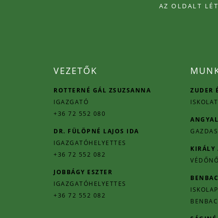
AZ OLDALT LÉ
VEZETŐK
MUNK
ROTTERNÉ GÁL ZSUZSANNA
ZUDER 
IGAZGATÓ
ISKOLAT
+36 72 552 080
ANGYAL
DR. FÜLÖPNÉ LAJOS IDA
GAZDAS
IGAZGATÓHELYETTES
KIRÁLY
+36 72 552 082
VÉDŐN
JOBBÁGY ESZTER
BENBAC
IGAZGATÓHELYETTES
ISKOLA
+36 72 552 082
BENBAC