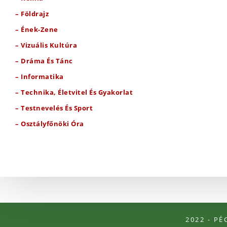
– Földrajz
– Ének-Zene
– Vizuális Kultúra
– Dráma És Tánc
– Informatika
– Technika, Életvitel És Gyakorlat
– Testnevelés És Sport
– Osztályfőnöki Óra
2022 - P