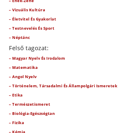
– Ének-Zene
– Vizuális Kultúra
– Életvitel És Gyakorlat
– Testnevelés És Sport
– Néptánc
Felső tagozat:
– Magyar Nyelv És Irodalom
– Matematika
– Angol Nyelv
– Történelem, Társadalmi És Állampolgári Ismeretek
– Etika
– Természetismeret
– Biológia-Egészségtan
– Fizika
– Kémia