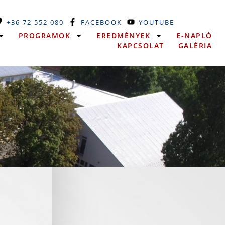
+36 72 552 080
FACEBOOK
YOUTUBE
PROGRAMOK
EREDMÉNYEK
E-NAPLÓ
KAPCSOLAT
GALÉRIA