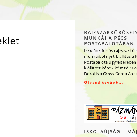
RAJZSZAKKÖRÖSEI
éklet
MUNKÁI A PÉCSI
POSTAPALOTÁBAN
Iskolánk felsős rajzszakkö
munkáiból nyílt kiállítás a 
Postapalota ügyfélterében!
kiállított képek készítői: G
Dorottya Gross Gerda Ann
Olvasd tovább...
ISKOLAÚJSÁG – MÁ