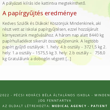
A pályázati kiírás ide kattintva megtekinthető.
A papírgyűjtés eredménye
Kedves Szülők és Diákok! Köszönjük Mindenkinek, aki
részt vett az iskolai papírgyűjtésen, ezzel hozzájárult
környezetünk megóvásához. A három nap alatt 8440 kg
papírhulladékot sikerült összegyűjtenünk. A legtöbb
papírt gyűjtő osztályok: 1. hely: 4.b osztály – 3721,5 kg 2.
hely: 1.a osztály – 1575,5 kg 3. hely: 2.b osztály – 758,0
kg Gratulálunk a dobogón végzett […]
2022 - PÉCSI KOVÁCS BÉLA ÁLTALÁNOS ISKOLA - MINDEN
JOG FENNTARTVA
AZ OLDALT LÉTREHOZTA:
MEDICAL AGENCY - PATIENT