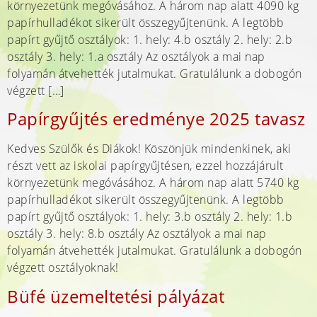
környezetünk megóvásához. A három nap alatt 4090 kg
papírhulladékot sikerült összegyűjtenünk. A legtöbb
papírt gyűjtő osztályok: 1. hely: 4.b osztály 2. hely: 2.b
osztály 3. hely: 1.a osztály Az osztályok a mai nap
folyamán átvehették jutalmukat. Gratulálunk a dobogón
végzett […]
Papírgyűjtés eredménye 2025 tavasz
Kedves Szülők és Diákok! Köszönjük mindenkinek, aki
részt vett az iskolai papírgyűjtésen, ezzel hozzájárult
környezetünk megóvásához. A három nap alatt 5740 kg
papírhulladékot sikerült összegyűjtenünk. A legtöbb
papírt gyűjtő osztályok: 1. hely: 3.b osztály 2. hely: 1.b
osztály 3. hely: 8.b osztály Az osztályok a mai nap
folyamán átvehették jutalmukat. Gratulálunk a dobogón
végzett osztályoknak!
Büfé üzemeltetési pályázat