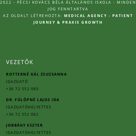
2022 - PÉCSI KOVÁCS BÉLA ÁLTALÁNOS ISKOLA - MINDEN
JOG FENNTARTVA
AZ OLDALT LÉTREHOZTA:
MEDICAL AGENCY - PATIENT
JOURNEY & PRAXIS GROWTH
VEZETŐK
ROTTERNÉ GÁL ZSUZSANNA
IGAZGATÓ
+36 72 552 080
DR. FÜLÖPNÉ LAJOS IDA
IGAZGATÓHELYETTES
+36 72 552 082
JOBBÁGY ESZTER
IGAZGATÓHELYETTES