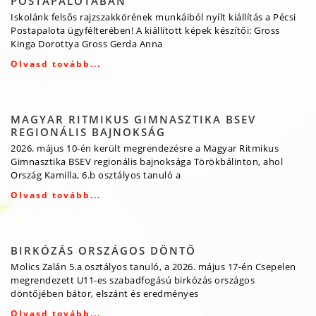
POSTAPALOTÁBAN
Iskolánk felsős rajzszakkörének munkáiból nyílt kiállítás a Pécsi
Postapalota ügyfélterében! A kiállított képek készítői: Gross
Kinga Dorottya Gross Gerda Anna
Olvasd tovább...
MAGYAR RITMIKUS GIMNASZTIKA BSEV
REGIONÁLIS BAJNOKSÁG
2026. május 10-én került megrendezésre a Magyar Ritmikus
Gimnasztika BSEV regionális bajnoksága Törökbálinton, ahol
Ország Kamilla, 6.b osztályos tanuló a
Olvasd tovább...
BIRKÓZÁS ORSZÁGOS DÖNTŐ
Molics Zalán 5.a osztályos tanuló, a 2026. május 17-én Csepelen
megrendezett U11-es szabadfogású birkózás országos
döntőjében bátor, elszánt és eredményes
Olvasd tovább...