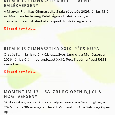
RITMIKUS GIMNASZTIKA KELETI ÁGNES
EMLÉKVERSENY
A Magyar Ritmikus Gimnasztika Szakszövetség 2026. június 13-án
és 14-én rendezte meg Keleti Ágnes Emlékversenyét
Törökbálinton. Iskolánkat diákjaink több kategóriában
Olvasd tovább...
RITMIKUS GIMNASZTIKA XXIX. PÉCS KUPA
Ország Kamilla, iskolánk 6.b osztályos tanulója a Mohácson, a
2026. június 6-án megrendezett XXIX. Pécs Kupán a Pécsi RGSE
színeiben
Olvasd tovább...
MOMENTUM 13 – SALZBURG OPEN BJJ GI &
NOGI VERSENY
Skobrák Alex, iskolánk 8.a osztályos tanulója a Salzburgban, a
2026. május 30-án megrendezett Momentum 13 – Salzburg Open
BJJ Gi