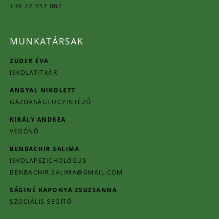
+36 72 552 082
MUNKATÁRSAK
ZUDER ÉVA
ISKOLATITKÁR
ANGYAL NIKOLETT
GAZDASÁGI ÜGYINTÉZŐ
KIRÁLY ANDREA
VÉDŐNŐ
BENBACHIR SALIMA
ISKOLAPSZICHOLÓGUS
BENBACHIR.SALIMA@GMAIL.COM
SÁGINÉ KAPONYA ZSUZSANNA
SZOCIÁLIS SEGÍTŐ