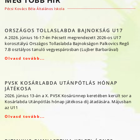
Pécsi Kovács Béla Általános Iskola
ORSZÁGOS TOLLASLABDA BAJNOKSÁG U17
A 2026. június 16-17-én Pécsett megrendezett 2026-os U17
korosztályú Országos Tollaslabda Bajnokságon Palkovics Regő
7.B osztályos tanuló vegyespárosban (Lujber Barbarával)
Olvasd tovább...
PVSK KOSÁRLABDA UTÁNPÓTLÁS HÓNAP
JÁTÉKOSA
2026. június 13-án a X. PVSK Kosárünnep keretében került sor a
Kosárlabda Utánpótlás hónap játékosa díj átadására. Májusban
az U11
Olvasd tovább...