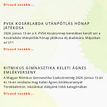
Olvasd tovább...
PVSK KOSÁRLABDA UTÁNPÓTLÁS HÓNAP
JÁTÉKOSA
2026. június 13-án a X. PVSK Kosárünnep keretében került sor a
Kosárlabda Utánpótlás hónap játékosa díj átadására. Májusban
az U11
Olvasd tovább...
RITMIKUS GIMNASZTIKA KELETI ÁGNES
EMLÉKVERSENY
A Magyar Ritmikus Gimnasztika Szakszövetség 2026. június 13-án
és 14-én rendezte meg Keleti Ágnes Emlékversenyét
Törökbálinton. Iskolánkat diákjaink több kategóriában
Olvasd tovább...