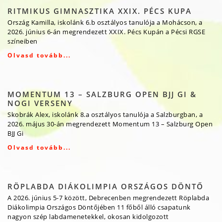
RITMIKUS GIMNASZTIKA XXIX. PÉCS KUPA
Ország Kamilla, iskolánk 6.b osztályos tanulója a Mohácson, a
2026. június 6-án megrendezett XXIX. Pécs Kupán a Pécsi RGSE
színeiben
Olvasd tovább...
MOMENTUM 13 – SALZBURG OPEN BJJ GI &
NOGI VERSENY
Skobrák Alex, iskolánk 8.a osztályos tanulója a Salzburgban, a
2026. május 30-án megrendezett Momentum 13 – Salzburg Open
BJJ Gi
Olvasd tovább...
RÖPLABDA DIÁKOLIMPIA ORSZÁGOS DÖNTŐ
A 2026. június 5-7 között, Debrecenben megrendezett Röplabda
Diákolimpia Országos Döntőjében 11 főből álló csapatunk
nagyon szép labdamenetekkel, okosan kidolgozott