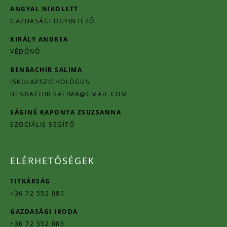
ANGYAL NIKOLETT
GAZDASÁGI ÜGYINTÉZŐ
KIRÁLY ANDREA
VÉDŐNŐ
BENBACHIR SALIMA
ISKOLAPSZICHOLÓGUS
BENBACHIR.SALIMA@GMAIL.COM
SÁGINÉ KAPONYA ZSUZSANNA
SZOCIÁLIS SEGÍTŐ
ELÉRHETŐSÉGEK
TITKÁRSÁG
+36 72 552 085
GAZDASÁGI IRODA
+36 72 552 083