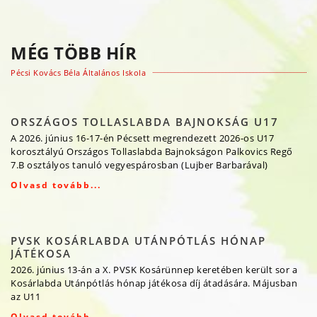
MÉG TÖBB HÍR
Pécsi Kovács Béla Általános Iskola
ORSZÁGOS TOLLASLABDA BAJNOKSÁG U17
A 2026. június 16-17-én Pécsett megrendezett 2026-os U17
korosztályú Országos Tollaslabda Bajnokságon Palkovics Regő
7.B osztályos tanuló vegyespárosban (Lujber Barbarával)
Olvasd tovább...
PVSK KOSÁRLABDA UTÁNPÓTLÁS HÓNAP
JÁTÉKOSA
2026. június 13-án a X. PVSK Kosárünnep keretében került sor a
Kosárlabda Utánpótlás hónap játékosa díj átadására. Májusban
az U11
Olvasd tovább...