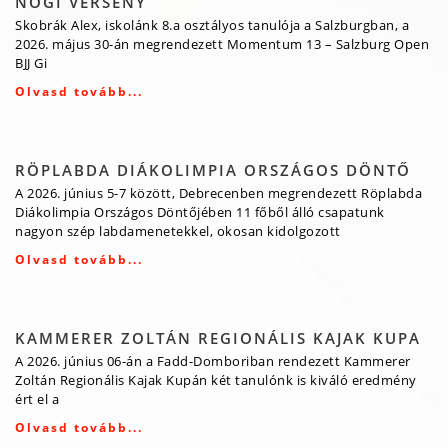
NOGI VERSENY
Skobrák Alex, iskolánk 8.a osztályos tanulója a Salzburgban, a
2026. május 30-án megrendezett Momentum 13 – Salzburg Open
BJJ Gi
Olvasd tovább...
RÖPLABDA DIÁKOLIMPIA ORSZÁGOS DÖNTŐ
A 2026. június 5-7 között, Debrecenben megrendezett Röplabda
Diákolimpia Országos Döntőjében 11 főből álló csapatunk
nagyon szép labdamenetekkel, okosan kidolgozott
Olvasd tovább...
KAMMERER ZOLTÁN REGIONÁLIS KAJAK KUPA
A 2026. június 06-án a Fadd-Domboriban rendezett Kammerer
Zoltán Regionális Kajak Kupán két tanulónk is kiváló eredmény
ért el a
Olvasd tovább...