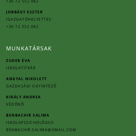
+36 72 552 082
JOBBÁGY ESZTER
IGAZGATÓHELYETTES
+36 72 552 082
MUNKATÁRSAK
ZUDER ÉVA
ISKOLATITKÁR
ANGYAL NIKOLETT
GAZDASÁGI ÜGYINTÉZŐ
KIRÁLY ANDREA
VÉDŐNŐ
BENBACHIR SALIMA
ISKOLAPSZICHOLÓGUS
BENBACHIR.SALIMA@GMAIL.COM