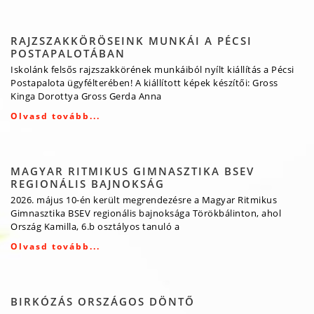
RAJZSZAKKÖRÖSEINK MUNKÁI A PÉCSI
POSTAPALOTÁBAN
Iskolánk felsős rajzszakkörének munkáiból nyílt kiállítás a Pécsi
Postapalota ügyfélterében! A kiállított képek készítői: Gross
Kinga Dorottya Gross Gerda Anna
Olvasd tovább...
MAGYAR RITMIKUS GIMNASZTIKA BSEV
REGIONÁLIS BAJNOKSÁG
2026. május 10-én került megrendezésre a Magyar Ritmikus
Gimnasztika BSEV regionális bajnoksága Törökbálinton, ahol
Ország Kamilla, 6.b osztályos tanuló a
Olvasd tovább...
BIRKÓZÁS ORSZÁGOS DÖNTŐ