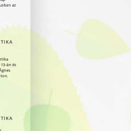
jusban az
ZTIKA
ztika
 13-án és
 Ágnes
ton.
ZTIKA
b