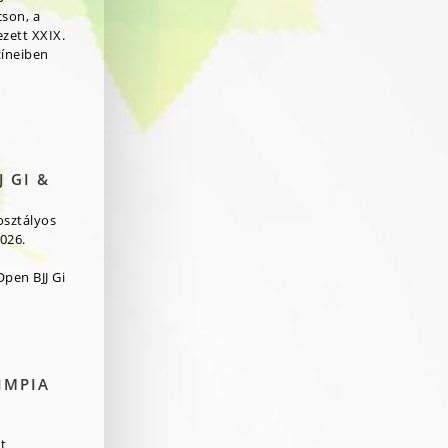
cson, a
zett XXIX.
zíneiben
 GI &
osztályos
026.
pen BJJ Gi
IMPIA
t