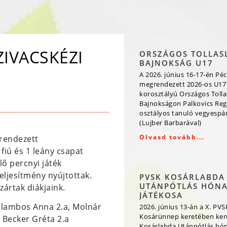
IVACSKÉZI
ORSZÁGOS TOLLAS
BAJNOKSÁG U17
A 2026. június 16-17-én Péc
megrendezett 2026-os U17
korosztályú Országos Toll
Bajnokságon Palkovics Reg
osztályos tanuló vegyespá
(Lujber Barbarával)
Olvasd tovább...
grendezett
fiú és 1 leány csapat
lő percnyi játék
eljesítmény nyújtottak.
PVSK KOSÁRLABDA
UTÁNPÓTLÁS HÓN
ártak diákjaink.
JÁTÉKOSA
Galambos Anna 2.a, Molnár
2026. június 13-án a X. PVS
Kosárünnep keretében kerü
s Becker Gréta 2.a
Kosárlabda Utánpótlás hó