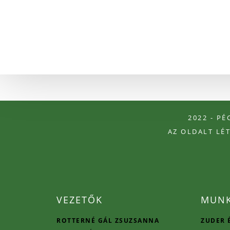
2022 - P
AZ OLDALT LÉ
VEZETŐK
MUNK
ROTTERNÉ GÁL ZSUZSANNA
ZUDER 