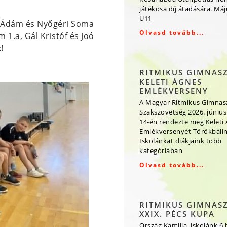
játékosa díj átadására. Má
U11
es Ádám és Nyőgéri Soma
Olvasd tovább...
 1.a, Gál Kristóf és Joó
!
RITMIKUS GIMNAS
KELETI ÁGNES
EMLÉKVERSENY
A Magyar Ritmikus Gimnas
Szakszövetség 2026. június
14-én rendezte meg Keleti
Emlékversenyét Törökbálin
Iskolánkat diákjaink több
kategóriában
Olvasd tovább...
RITMIKUS GIMNAS
XXIX. PÉCS KUPA
Ország Kamilla, iskolánk 6.