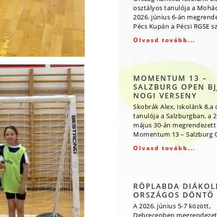
osztályos tanulója a Mohá
2026. június 6-án megrende
Pécs Kupán a Pécsi RGSE s
Olvasd tovább...
MOMENTUM 13 –
SALZBURG OPEN BJJ
NOGI VERSENY
Skobrák Alex, iskolánk 8.a 
tanulója a Salzburgban, a 2
május 30-án megrendezett
Momentum 13 – Salzburg O
Olvasd tovább...
RÖPLABDA DIÁKOL
ORSZÁGOS DÖNTŐ
A 2026. június 5-7 között,
Debrecenben megrendezet