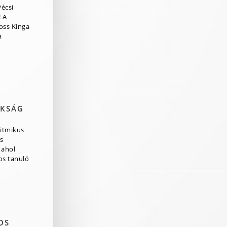
Pécsi
 A
ross Kinga
a
OKSÁG
itmikus
s
 ahol
os tanuló
OS