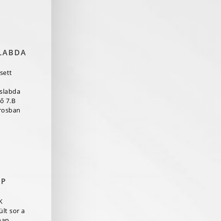
LABDA
sett
aslabda
ő 7.B
rosban
AP
K
lt sor a
nap