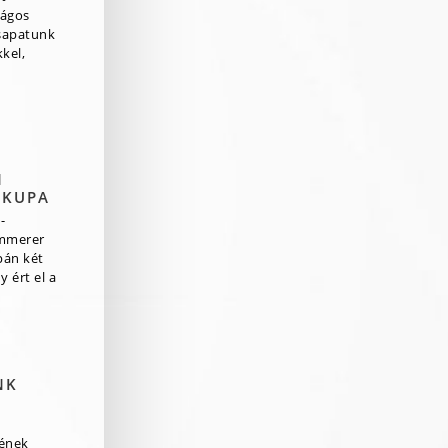
zágos
csapatunk
kel,
N
 KUPA
-
mmerer
pán két
 ért el a
NK
rének