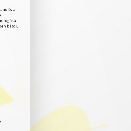
tanuló, a
n
adfogású
ben bátor,
R
Z