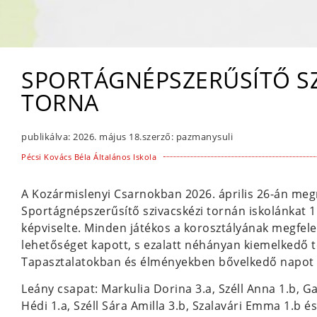
SPORTÁGNÉPSZERŰSÍTŐ SZ
TORNA
publikálva:
2026. május 18.
szerző:
pazmanysuli
Pécsi Kovács Béla Általános Iskola
A Kozármislenyi Csarnokban 2026. április 26-án me
Sportágnépszerűsítő szivacskézi tornán iskolánkat 1 
képviselte. Minden játékos a korosztályának megfele
lehetőséget kapott, s ezalatt néhányan kiemelkedő t
Tapasztalatokban és élményekben bővelkedő napot z
Leány csapat: Markulia Dorina 3.a, Széll Anna 1.b, 
Hédi 1.a, Széll Sára Amilla 3.b, Szalavári Emma 1.b é