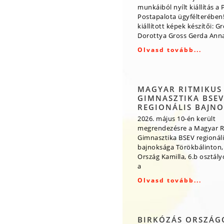
munkáiból nyílt kiállítás a 
Postapalota ügyfélterében!
kiállított képek készítői: G
Dorottya Gross Gerda Ann
Olvasd tovább...
MAGYAR RITMIKUS
GIMNASZTIKA BSEV
REGIONÁLIS BAJN
2026. május 10-én került
megrendezésre a Magyar R
Gimnasztika BSEV regionáli
bajnoksága Törökbálinton,
Ország Kamilla, 6.b osztály
a
Olvasd tovább...
BIRKÓZÁS ORSZÁG