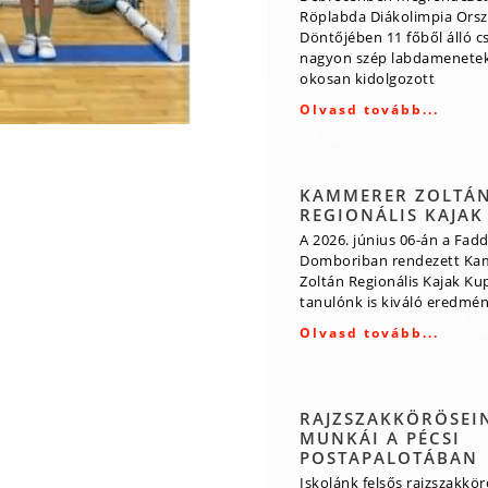
Röplabda Diákolimpia Ors
Döntőjében 11 főből álló 
nagyon szép labdamenetek
okosan kidolgozott
Olvasd tovább...
KAMMERER ZOLTÁ
REGIONÁLIS KAJAK
A 2026. június 06-án a Fadd
Domboriban rendezett Ka
Zoltán Regionális Kajak Ku
tanulónk is kiváló eredmény
Olvasd tovább...
RAJZSZAKKÖRÖSEI
MUNKÁI A PÉCSI
POSTAPALOTÁBAN
Iskolánk felsős rajzszakkö