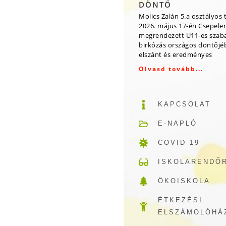
DÖNTŐ
Molics Zalán 5.a osztályos 
2026. május 17-én Csepele
megrendezett U11-es szab
birkózás országos döntőjé
elszánt és eredményes
Olvasd tovább...
KAPCSOLAT
E-NAPLÓ
COVID 19
ISKOLARENDŐ
ÖKOISKOLA
ÉTKEZÉSI
ELSZÁMOLÓHÁ