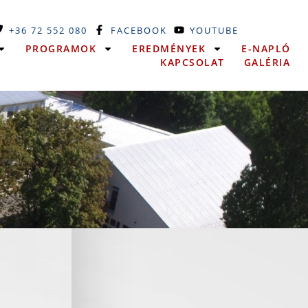
+36 72 552 080
FACEBOOK
YOUTUBE
PROGRAMOK
EREDMÉNYEK
E-NAPLÓ
KAPCSOLAT
GALÉRIA