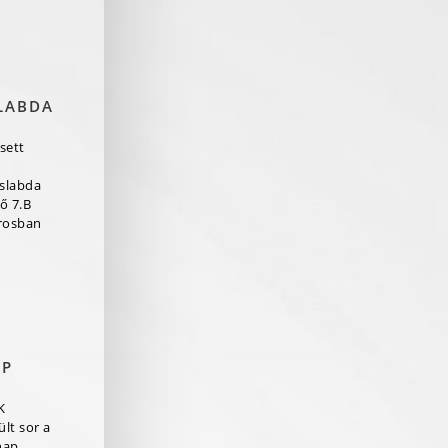
LABDA
sett
aslabda
ő 7.B
rosban
AP
K
lt sor a
nap