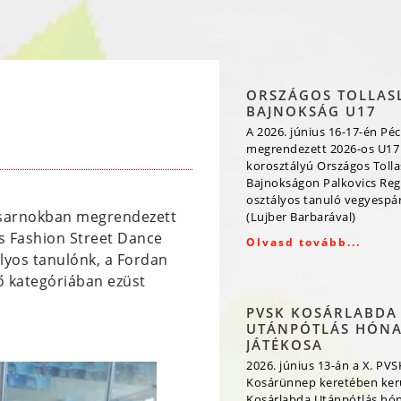
ORSZÁGOS TOLLAS
BAJNOKSÁG U17
A 2026. június 16-17-én Péc
megrendezett 2026-os U17
korosztályú Országos Toll
Bajnokságon Palkovics Reg
osztályos tanuló vegyespá
tcsarnokban megrendezett
(Lujber Barbarával)
és Fashion Street Dance
Olvasd tovább...
lyos tanulónk, a Fordan
ő kategóriában ezüst
PVSK KOSÁRLABDA
UTÁNPÓTLÁS HÓN
JÁTÉKOSA
2026. június 13-án a X. PVS
Kosárünnep keretében kerü
Kosárlabda Utánpótlás hó