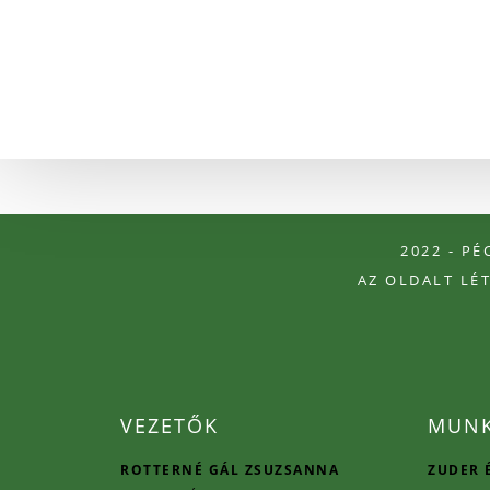
2022 - P
AZ OLDALT LÉ
VEZETŐK
MUNK
ROTTERNÉ GÁL ZSUZSANNA
ZUDER 