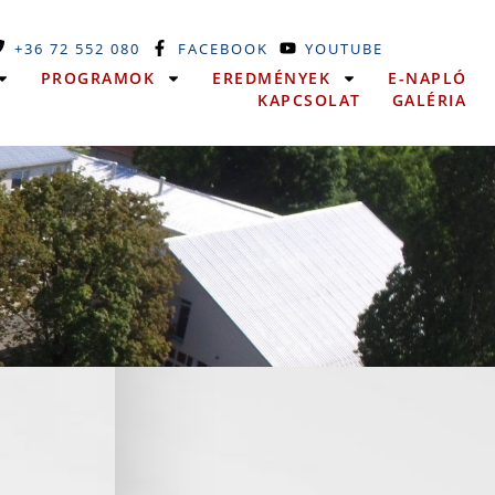
+36 72 552 080
FACEBOOK
YOUTUBE
PROGRAMOK
EREDMÉNYEK
E-NAPLÓ
KAPCSOLAT
GALÉRIA