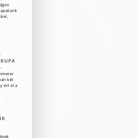
zágos
csapatunk
kel,
N
 KUPA
-
mmerer
pán két
 ért el a
NK
rének