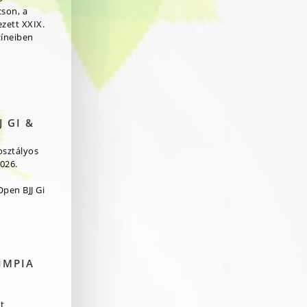
cson, a
zett XXIX.
zíneiben
 GI &
osztályos
026.
pen BJJ Gi
IMPIA
t