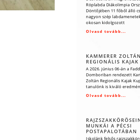
Röplabda Diákolimpia Ors
Döntőjében 11 főből álló 
nagyon szép labdamenetek
okosan kidolgozott
Olvasd tovább...
KAMMERER ZOLTÁ
REGIONÁLIS KAJAK
A 2026. június 06-án a Fadd
Domboriban rendezett Ka
Zoltán Regionális Kajak Ku
tanulónk is kiváló eredmény
Olvasd tovább...
RAJZSZAKKÖRÖSEI
MUNKÁI A PÉCSI
POSTAPALOTÁBAN
Iskolánk felsős rajzszakkö