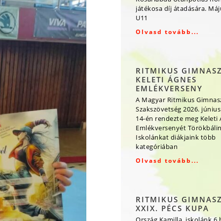
játékosa díj átadására. Má
U11
Olvasd tovább...
RITMIKUS GIMNAS
KELETI ÁGNES
EMLÉKVERSENY
A Magyar Ritmikus Gimnas
Szakszövetség 2026. június
14-én rendezte meg Keleti
Emlékversenyét Törökbálin
Iskolánkat diákjaink több
kategóriában
Olvasd tovább...
RITMIKUS GIMNAS
XXIX. PÉCS KUPA
Ország Kamilla, iskolánk 6.