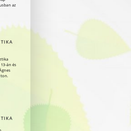
jusban az
ZTIKA
ztika
 13-án és
 Ágnes
ton.
ZTIKA
b