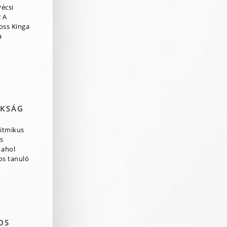
Pécsi
 A
ross Kinga
a
OKSÁG
itmikus
s
 ahol
os tanuló
OS