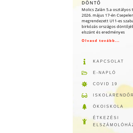
DÖNTŐ
Molics Zalán 5.a osztályos 
2026. május 17-én Csepele
megrendezett U11-es szab
birkózás országos döntőjé
elszánt és eredményes
Olvasd tovább...
KAPCSOLAT
E-NAPLÓ
COVID 19
ISKOLARENDŐ
ÖKOISKOLA
ÉTKEZÉSI
ELSZÁMOLÓHÁ