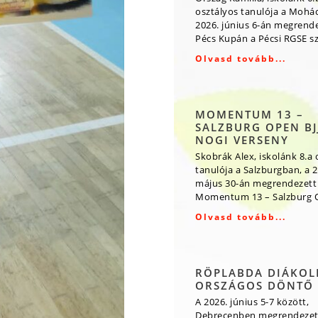
osztályos tanulója a Mohá
2026. június 6-án megrende
Pécs Kupán a Pécsi RGSE s
Olvasd tovább...
MOMENTUM 13 –
SALZBURG OPEN BJJ
NOGI VERSENY
Skobrák Alex, iskolánk 8.a 
tanulója a Salzburgban, a 2
május 30-án megrendezett
Momentum 13 – Salzburg O
Olvasd tovább...
RÖPLABDA DIÁKOL
ORSZÁGOS DÖNTŐ
A 2026. június 5-7 között,
Debrecenben megrendezet