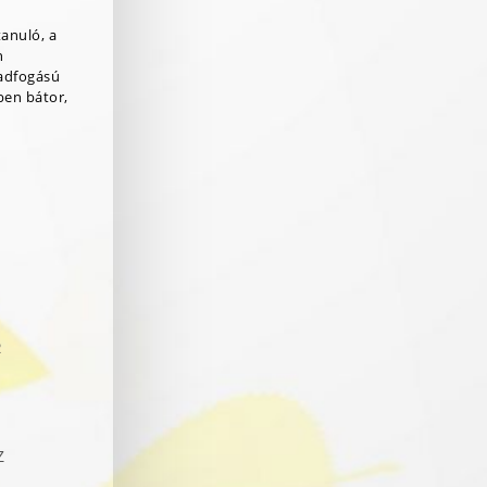
tanuló, a
n
adfogású
ben bátor,
R
Z