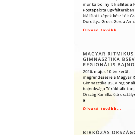
munkáiból nyílt kiállítás a 
Postapalota ügyfélterében!
kiállított képek készítői: G
Dorottya Gross Gerda Ann
Olvasd tovább...
MAGYAR RITMIKUS
GIMNASZTIKA BSEV
REGIONÁLIS BAJN
2026. május 10-én került
megrendezésre a Magyar R
Gimnasztika BSEV regionáli
bajnoksága Törökbálinton,
Ország Kamilla, 6.b osztály
a
Olvasd tovább...
BIRKÓZÁS ORSZÁG