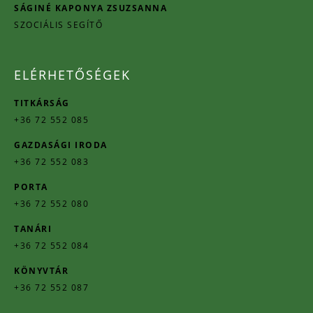
SÁGINÉ KAPONYA ZSUZSANNA
SZOCIÁLIS SEGÍTŐ
ELÉRHETŐSÉGEK
TITKÁRSÁG
+36 72 552 085
GAZDASÁGI IRODA
+36 72 552 083
PORTA
+36 72 552 080
TANÁRI
+36 72 552 084
KÖNYVTÁR
+36 72 552 087