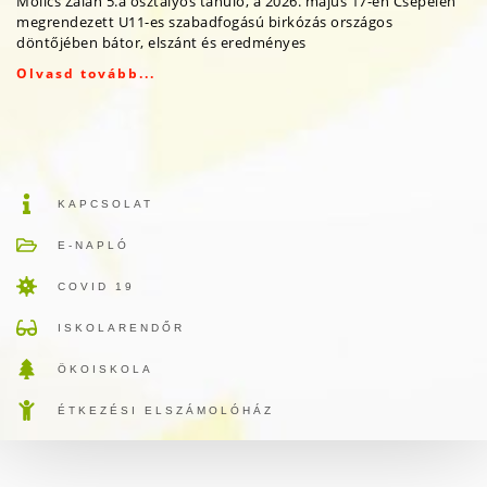
Molics Zalán 5.a osztályos tanuló, a 2026. május 17-én Csepelen
megrendezett U11-es szabadfogású birkózás országos
döntőjében bátor, elszánt és eredményes
Olvasd tovább...
KAPCSOLAT
E-NAPLÓ
COVID 19
ISKOLARENDŐR
ÖKOISKOLA
ÉTKEZÉSI ELSZÁMOLÓHÁZ