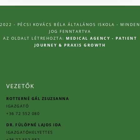
2022 - PÉCSI KOVÁCS BÉLA ÁLTALÁNOS ISKOLA - MINDEN
JOG FENNTARTVA
AZ OLDALT LÉTREHOZTA:
MEDICAL AGENCY - PATIENT
JOURNEY & PRAXIS GROWTH
VEZETŐK
ROTTERNÉ GÁL ZSUZSANNA
IGAZGATÓ
+36 72 552 080
DR. FÜLÖPNÉ LAJOS IDA
IGAZGATÓHELYETTES
+36 72 552 082