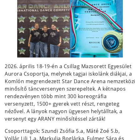
2026. április 18-19-én a Csillag Mazsorett Egyesület
Aurora Csoportja, melynek tagjai iskolánk diákjai, a
Komlón megrendezett Star Dance Arena nemzetközi
minősítő táncversenyen szerepeltek. A kétnapos
rendezvényen több mint 300 koreográfia
versenyzett, 1500+ gyerek vett részt, rengeteg
nézővel. A lányok nagyon ügyesen helytálltak, a
versenyt egy ARANY minősítéssel zárták!
Csoporttagok: Szundi Zsófia 5.a, Máté Zoé 5.b,
Vollár Lili 1.a, Markulia Boglárka, Fulmer Sára és