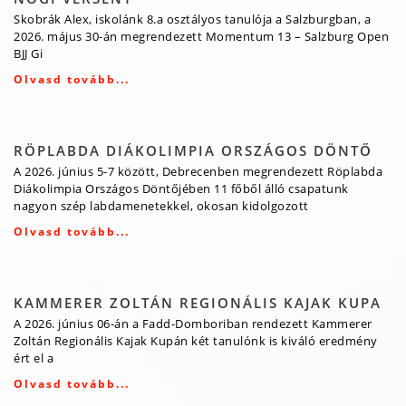
Skobrák Alex, iskolánk 8.a osztályos tanulója a Salzburgban, a
2026. május 30-án megrendezett Momentum 13 – Salzburg Open
BJJ Gi
Olvasd tovább...
RÖPLABDA DIÁKOLIMPIA ORSZÁGOS DÖNTŐ
A 2026. június 5-7 között, Debrecenben megrendezett Röplabda
Diákolimpia Országos Döntőjében 11 főből álló csapatunk
nagyon szép labdamenetekkel, okosan kidolgozott
Olvasd tovább...
KAMMERER ZOLTÁN REGIONÁLIS KAJAK KUPA
A 2026. június 06-án a Fadd-Domboriban rendezett Kammerer
Zoltán Regionális Kajak Kupán két tanulónk is kiváló eredmény
ért el a
Olvasd tovább...