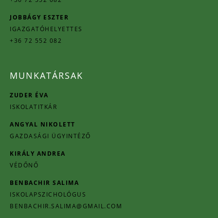
JOBBÁGY ESZTER
IGAZGATÓHELYETTES
+36 72 552 082
MUNKATÁRSAK
ZUDER ÉVA
ISKOLATITKÁR
ANGYAL NIKOLETT
GAZDASÁGI ÜGYINTÉZŐ
KIRÁLY ANDREA
VÉDŐNŐ
BENBACHIR SALIMA
ISKOLAPSZICHOLÓGUS
BENBACHIR.SALIMA@GMAIL.COM