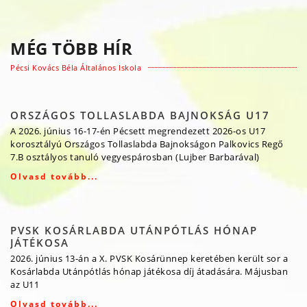
MÉG TÖBB HÍR
Pécsi Kovács Béla Általános Iskola
ORSZÁGOS TOLLASLABDA BAJNOKSÁG U17
A 2026. június 16-17-én Pécsett megrendezett 2026-os U17
korosztályú Országos Tollaslabda Bajnokságon Palkovics Regő
7.B osztályos tanuló vegyespárosban (Lujber Barbarával)
Olvasd tovább...
PVSK KOSÁRLABDA UTÁNPÓTLÁS HÓNAP
JÁTÉKOSA
2026. június 13-án a X. PVSK Kosárünnep keretében került sor a
Kosárlabda Utánpótlás hónap játékosa díj átadására. Májusban
az U11
Olvasd tovább...