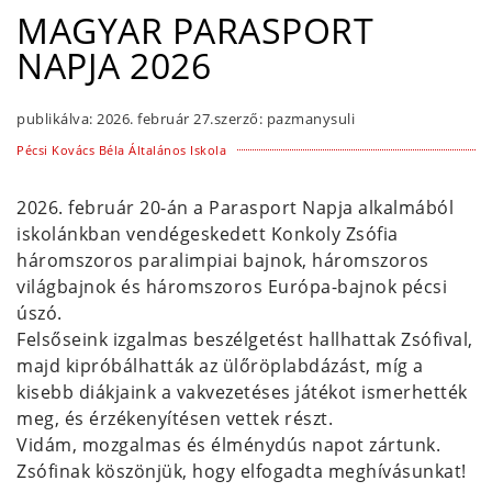
MAGYAR PARASPORT
NAPJA 2026
publikálva:
2026. február 27.
szerző:
pazmanysuli
Pécsi Kovács Béla Általános Iskola
2026. február 20-án a Parasport Napja alkalmából
iskolánkban vendégeskedett Konkoly Zsófia
háromszoros paralimpiai bajnok, háromszoros
világbajnok és háromszoros Európa-bajnok pécsi
úszó.
Felsőseink izgalmas beszélgetést hallhattak Zsófival,
majd kipróbálhatták az ülőröplabdázást, míg a
kisebb diákjaink a vakvezetéses játékot ismerhették
meg, és érzékenyítésen vettek részt.
Vidám, mozgalmas és élménydús napot zártunk.
Zsófinak köszönjük, hogy elfogadta meghívásunkat!