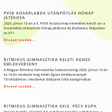
PVSK KOSÁRLABDA UTÁNPÓTLÁS HÓNAP
JÁTÉKOSA
2026. június 13-án a X. PVSK Kosárünnep keretében került sor a
Kosárlabda Utánpótlás hónap játékosa díj átadására. Májusban
az U11
Olvasd tovább...
RITMIKUS GIMNASZTIKA KELETI ÁGNES
EMLÉKVERSENY
A Magyar Ritmikus Gimnasztika Szakszövetség 2026. június 13-án
és 14-én rendezte meg Keleti Ágnes Emlékversenyét
Törökbálinton. Iskolánkat diákjaink több kategóriában
Olvasd tovább...
RITMIKUS GIMNASZTIKA XXIX. PÉCS KUPA
Ország Kamilla, iskolánk 6.b osztályos tanulója a Mohácson, a