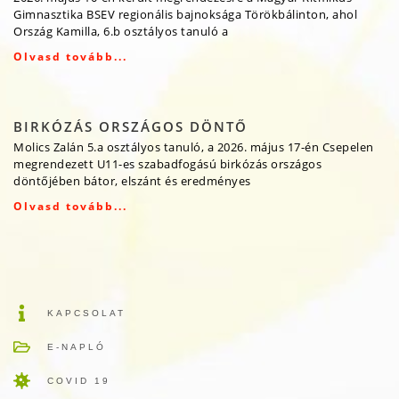
Gimnasztika BSEV regionális bajnoksága Törökbálinton, ahol
Ország Kamilla, 6.b osztályos tanuló a
Olvasd tovább...
BIRKÓZÁS ORSZÁGOS DÖNTŐ
Molics Zalán 5.a osztályos tanuló, a 2026. május 17-én Csepelen
megrendezett U11-es szabadfogású birkózás országos
döntőjében bátor, elszánt és eredményes
Olvasd tovább...
KAPCSOLAT
E-NAPLÓ
COVID 19