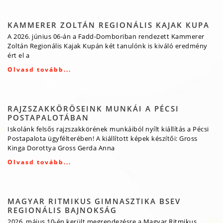
KAMMERER ZOLTÁN REGIONÁLIS KAJAK KUPA
A 2026. június 06-án a Fadd-Domboriban rendezett Kammerer
Zoltán Regionális Kajak Kupán két tanulónk is kiváló eredmény
ért el a
Olvasd tovább...
RAJZSZAKKÖRÖSEINK MUNKÁI A PÉCSI
POSTAPALOTÁBAN
Iskolánk felsős rajzszakkörének munkáiból nyílt kiállítás a Pécsi
Postapalota ügyfélterében! A kiállított képek készítői: Gross
Kinga Dorottya Gross Gerda Anna
Olvasd tovább...
MAGYAR RITMIKUS GIMNASZTIKA BSEV
REGIONÁLIS BAJNOKSÁG
2026. május 10-én került megrendezésre a Magyar Ritmikus