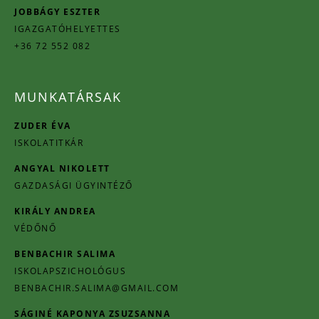
JOBBÁGY ESZTER
IGAZGATÓHELYETTES
+36 72 552 082
MUNKATÁRSAK
ZUDER ÉVA
ISKOLATITKÁR
ANGYAL NIKOLETT
GAZDASÁGI ÜGYINTÉZŐ
KIRÁLY ANDREA
VÉDŐNŐ
BENBACHIR SALIMA
ISKOLAPSZICHOLÓGUS
BENBACHIR.SALIMA@GMAIL.COM
SÁGINÉ KAPONYA ZSUZSANNA