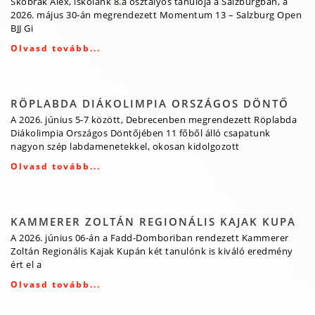
Skobrák Alex, iskolánk 8.a osztályos tanulója a Salzburgban, a
2026. május 30-án megrendezett Momentum 13 – Salzburg Open
BJJ Gi
Olvasd tovább...
RÖPLABDA DIÁKOLIMPIA ORSZÁGOS DÖNTŐ
A 2026. június 5-7 között, Debrecenben megrendezett Röplabda
Diákolimpia Országos Döntőjében 11 főből álló csapatunk
nagyon szép labdamenetekkel, okosan kidolgozott
Olvasd tovább...
KAMMERER ZOLTÁN REGIONÁLIS KAJAK KUPA
A 2026. június 06-án a Fadd-Domboriban rendezett Kammerer
Zoltán Regionális Kajak Kupán két tanulónk is kiváló eredmény
ért el a
Olvasd tovább...