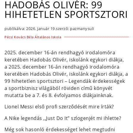
HADOBÁS OLIVÉR: 99
HIHETETLEN SPORTSZTORI
publikálva:
2026. január 19.
szerző:
pazmanysuli
Pécsi Kovács Béla Általános Iskola
2025. december 16-án rendhagyó irodalomóra
keretében Hadobás Olivér, iskolánk egykori diákja,
a 2025. december 16-án rendhagyó irodalomóra
keretében Hadobás Olivér, iskolánk egykori diákja, a
99 hihetetlen sportsztori – Legendák érdekességek
a sportbiznisz világából röviden című könyvét
mutatta be a 7. és 8. évfolyamos diákjainknak.
Lionel Messi első profi szerződését mire írták?
A Nike legendás ,,Just Do It” szlogenjét mi ihlette?
Még sok hasonló érdekességet lehet megtudni