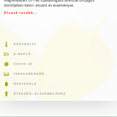
megrendezett U11-es szabadfogású birkózás országos
döntőjében bátor, elszánt és eredményes
Olvasd tovább...
KAPCSOLAT
E-NAPLÓ
COVID 19
ISKOLARENDŐR
ÖKOISKOLA
ÉTKEZÉSI ELSZÁMOLÓHÁZ