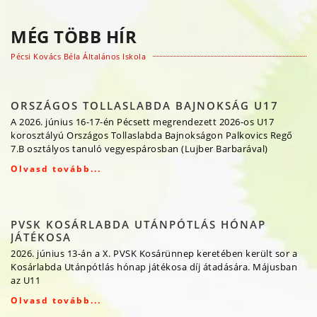
MÉG TÖBB HÍR
Pécsi Kovács Béla Általános Iskola
ORSZÁGOS TOLLASLABDA BAJNOKSÁG U17
A 2026. június 16-17-én Pécsett megrendezett 2026-os U17
korosztályú Országos Tollaslabda Bajnokságon Palkovics Regő
7.B osztályos tanuló vegyespárosban (Lujber Barbarával)
Olvasd tovább...
PVSK KOSÁRLABDA UTÁNPÓTLÁS HÓNAP
JÁTÉKOSA
2026. június 13-án a X. PVSK Kosárünnep keretében került sor a
Kosárlabda Utánpótlás hónap játékosa díj átadására. Májusban
az U11
Olvasd tovább...