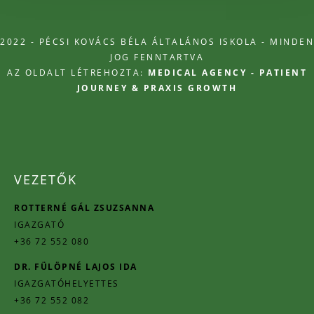
2022 - PÉCSI KOVÁCS BÉLA ÁLTALÁNOS ISKOLA - MINDEN
JOG FENNTARTVA
AZ OLDALT LÉTREHOZTA:
MEDICAL AGENCY - PATIENT
JOURNEY & PRAXIS GROWTH
VEZETŐK
ROTTERNÉ GÁL ZSUZSANNA
IGAZGATÓ
+36 72 552 080
DR. FÜLÖPNÉ LAJOS IDA
IGAZGATÓHELYETTES
+36 72 552 082