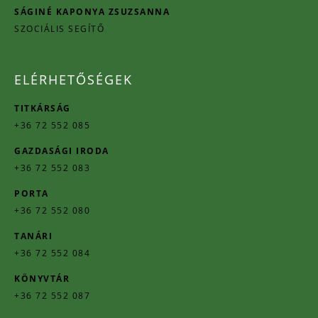
SÁGINÉ KAPONYA ZSUZSANNA
SZOCIÁLIS SEGÍTŐ
ELÉRHETŐSÉGEK
TITKÁRSÁG
+36 72 552 085
GAZDASÁGI IRODA
+36 72 552 083
PORTA
+36 72 552 080
TANÁRI
+36 72 552 084
KÖNYVTÁR
+36 72 552 087