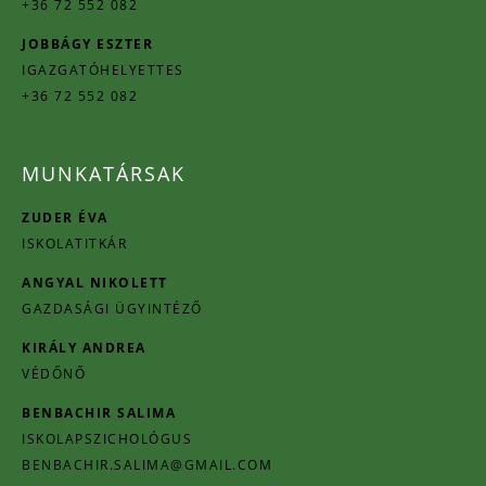
+36 72 552 082
JOBBÁGY ESZTER
IGAZGATÓHELYETTES
+36 72 552 082
MUNKATÁRSAK
ZUDER ÉVA
ISKOLATITKÁR
ANGYAL NIKOLETT
GAZDASÁGI ÜGYINTÉZŐ
KIRÁLY ANDREA
VÉDŐNŐ
BENBACHIR SALIMA
ISKOLAPSZICHOLÓGUS
BENBACHIR.SALIMA@GMAIL.COM