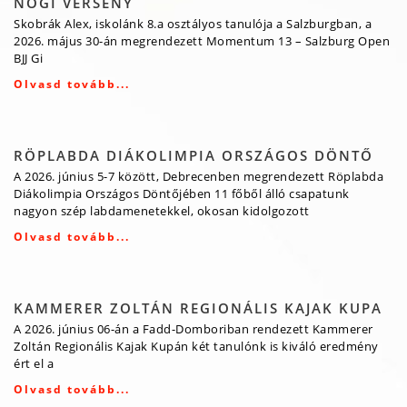
NOGI VERSENY
Skobrák Alex, iskolánk 8.a osztályos tanulója a Salzburgban, a
2026. május 30-án megrendezett Momentum 13 – Salzburg Open
BJJ Gi
Olvasd tovább...
RÖPLABDA DIÁKOLIMPIA ORSZÁGOS DÖNTŐ
A 2026. június 5-7 között, Debrecenben megrendezett Röplabda
Diákolimpia Országos Döntőjében 11 főből álló csapatunk
nagyon szép labdamenetekkel, okosan kidolgozott
Olvasd tovább...
KAMMERER ZOLTÁN REGIONÁLIS KAJAK KUPA
A 2026. június 06-án a Fadd-Domboriban rendezett Kammerer
Zoltán Regionális Kajak Kupán két tanulónk is kiváló eredmény
ért el a
Olvasd tovább...