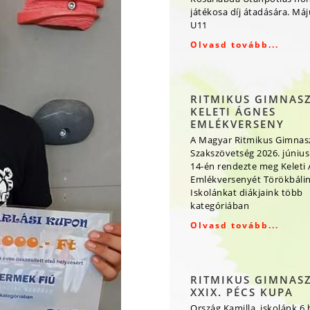
játékosa díj átadására. Má
U11
Olvasd tovább...
RITMIKUS GIMNAS
KELETI ÁGNES
EMLÉKVERSENY
A Magyar Ritmikus Gimnas
Szakszövetség 2026. június
14-én rendezte meg Keleti
Emlékversenyét Törökbálin
Iskolánkat diákjaink több
kategóriában
Olvasd tovább...
RITMIKUS GIMNAS
XXIX. PÉCS KUPA
Ország Kamilla, iskolánk 6.