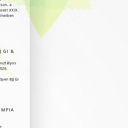
cson, a
zett XXIX.
zíneiben
 GI &
osztályos
026.
pen BJJ Gi
IMPIA
t