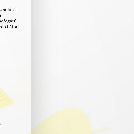
tanuló, a
n
adfogású
ben bátor,
R
Z