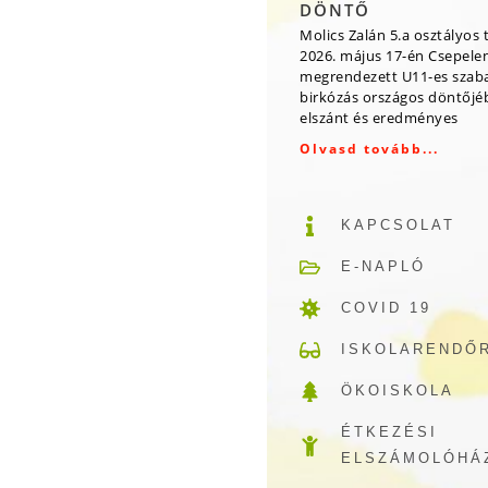
DÖNTŐ
Molics Zalán 5.a osztályos 
2026. május 17-én Csepele
megrendezett U11-es szab
birkózás országos döntőjé
elszánt és eredményes
Olvasd tovább...
KAPCSOLAT
E-NAPLÓ
COVID 19
ISKOLARENDŐ
ÖKOISKOLA
ÉTKEZÉSI
ELSZÁMOLÓHÁ