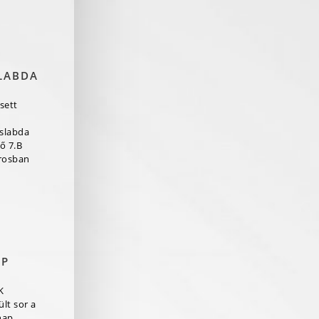
LABDA
sett
aslabda
ő 7.B
rosban
AP
K
lt sor a
nap