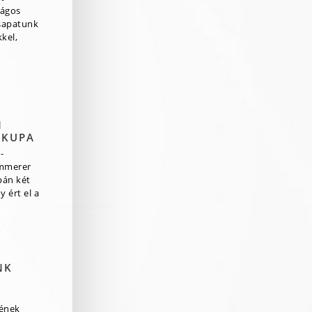
zágos
csapatunk
kel,
N
 KUPA
-
mmerer
pán két
 ért el a
NK
rének