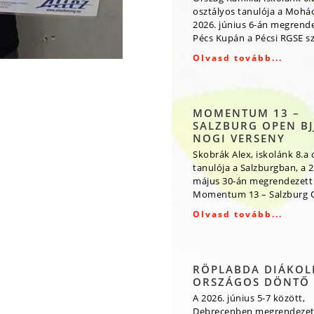
osztályos tanulója a Mohá
2026. június 6-án megrende
Pécs Kupán a Pécsi RGSE s
Olvasd tovább...
MOMENTUM 13 –
SALZBURG OPEN BJJ
NOGI VERSENY
Skobrák Alex, iskolánk 8.a 
tanulója a Salzburgban, a 2
május 30-án megrendezett
Momentum 13 – Salzburg O
Olvasd tovább...
RÖPLABDA DIÁKOL
ORSZÁGOS DÖNTŐ
A 2026. június 5-7 között,
Debrecenben megrendezet