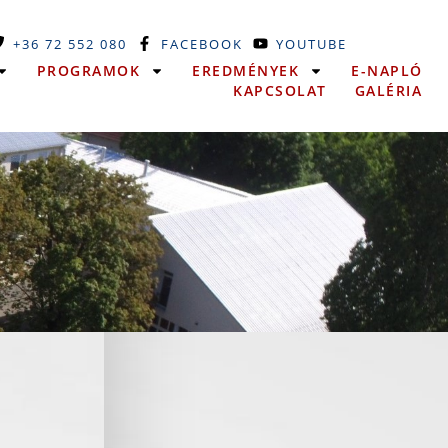
+36 72 552 080
FACEBOOK
YOUTUBE
PROGRAMOK
EREDMÉNYEK
E-NAPLÓ
KAPCSOLAT
GALÉRIA