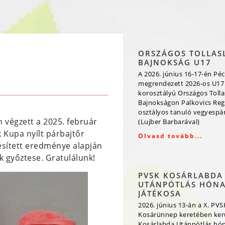
ORSZÁGOS TOLLAS
BAJNOKSÁG U17
A 2026. június 16-17-én Péc
megrendezett 2026-os U17
korosztályú Országos Toll
Bajnokságon Palkovics Reg
osztályos tanuló vegyespá
n végzett a 2025. február
(Lujber Barbarával)
 Kupa nyílt párbajtőr
Olvasd tovább...
esített eredménye alapján
k győztese. Gratulálunk!
PVSK KOSÁRLABDA
UTÁNPÓTLÁS HÓN
JÁTÉKOSA
2026. június 13-án a X. PVS
Kosárünnep keretében kerü
Kosárlabda Utánpótlás hó