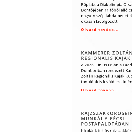
Röplabda Diákolimpia Ors
Döntőjében 11 főből álló 
nagyon szép labdamenetek
okosan kidolgozott
Olvasd tovább...
KAMMERER ZOLTÁ
REGIONÁLIS KAJAK
A 2026. június 06-án a Fadd
Domboriban rendezett Ka
Zoltán Regionális Kajak Ku
tanulónk is kiváló eredmény
Olvasd tovább...
RAJZSZAKKÖRÖSEI
MUNKÁI A PÉCSI
POSTAPALOTÁBAN
Iskolánk felsős rajzszakkö