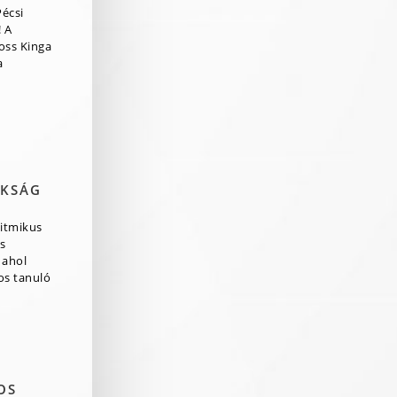
Pécsi
 A
ross Kinga
a
OKSÁG
itmikus
s
 ahol
os tanuló
OS