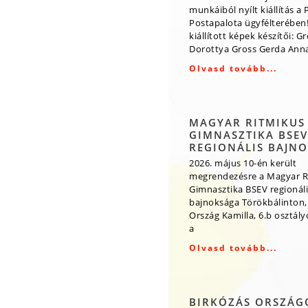
munkáiból nyílt kiállítás a 
Postapalota ügyfélterében!
kiállított képek készítői: G
Dorottya Gross Gerda Ann
Olvasd tovább...
MAGYAR RITMIKUS
GIMNASZTIKA BSEV
REGIONÁLIS BAJN
2026. május 10-én került
megrendezésre a Magyar R
Gimnasztika BSEV regionáli
bajnoksága Törökbálinton,
Ország Kamilla, 6.b osztály
a
Olvasd tovább...
BIRKÓZÁS ORSZÁG