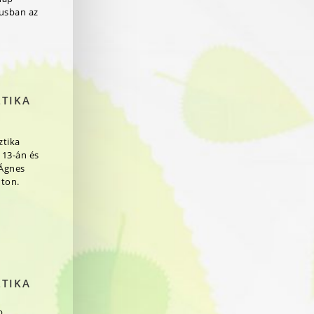
jusban az
ZTIKA
ztika
 13-án és
 Ágnes
ton.
ZTIKA
b