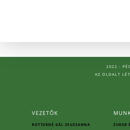
2022 - P
AZ OLDALT LÉ
VEZETŐK
MUNK
ROTTERNÉ GÁL ZSUZSANNA
ZUDER 