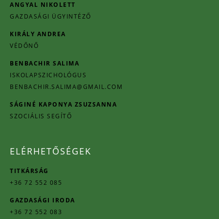
ANGYAL NIKOLETT
GAZDASÁGI ÜGYINTÉZŐ
KIRÁLY ANDREA
VÉDŐNŐ
BENBACHIR SALIMA
ISKOLAPSZICHOLÓGUS
BENBACHIR.SALIMA@GMAIL.COM
SÁGINÉ KAPONYA ZSUZSANNA
SZOCIÁLIS SEGÍTŐ
ELÉRHETŐSÉGEK
TITKÁRSÁG
+36 72 552 085
GAZDASÁGI IRODA
+36 72 552 083