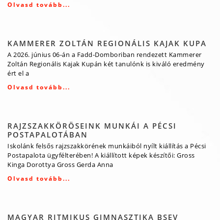
Olvasd tovább...
KAMMERER ZOLTÁN REGIONÁLIS KAJAK KUPA
A 2026. június 06-án a Fadd-Domboriban rendezett Kammerer
Zoltán Regionális Kajak Kupán két tanulónk is kiváló eredmény
ért el a
Olvasd tovább...
RAJZSZAKKÖRÖSEINK MUNKÁI A PÉCSI
POSTAPALOTÁBAN
Iskolánk felsős rajzszakkörének munkáiból nyílt kiállítás a Pécsi
Postapalota ügyfélterében! A kiállított képek készítői: Gross
Kinga Dorottya Gross Gerda Anna
Olvasd tovább...
MAGYAR RITMIKUS GIMNASZTIKA BSEV