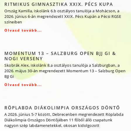
RITMIKUS GIMNASZTIKA XXIX. PÉCS KUPA
Ország Kamilla, iskolánk 6.b osztályos tanulója a Mohácson, a
2026. június 6-án megrendezett XXIX. Pécs Kupán a Pécsi RGSE
színeiben
Olvasd tovább...
MOMENTUM 13 – SALZBURG OPEN BJJ GI &
NOGI VERSENY
Skobrák Alex, iskolánk 8.a osztályos tanulója a Salzburgban, a
2026. május 30-án megrendezett Momentum 13 – Salzburg Open
BJJ Gi
Olvasd tovább...
RÖPLABDA DIÁKOLIMPIA ORSZÁGOS DÖNTŐ
A 2026. június 5-7 között, Debrecenben megrendezett Röplabda
Diákolimpia Országos Döntőjében 11 főből álló csapatunk
nagyon szép labdamenetekkel, okosan kidolgozott