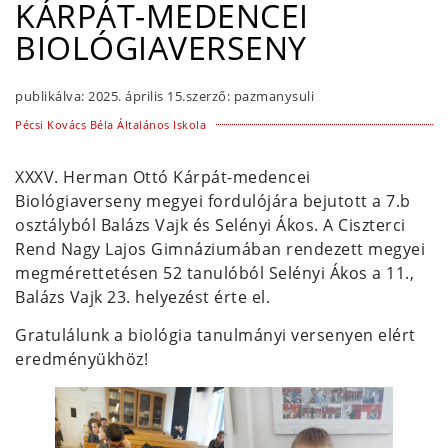
KÁRPÁT-MEDENCEI
BIOLÓGIAVERSENY
publikálva:
2025. április 15.
szerző:
pazmanysuli
Pécsi Kovács Béla Általános Iskola
XXXV. Herman Ottó Kárpát-medencei
Biológiaverseny megyei fordulójára bejutott a 7.b
osztályból Balázs Vajk és Selényi Ákos. A Ciszterci
Rend Nagy Lajos Gimnáziumában rendezett megyei
megmérettetésen 52 tanulóból Selényi Ákos a 11.,
Balázs Vajk 23. helyezést érte el.
Gratulálunk a biológia tanulmányi versenyen elért
eredményükhöz!