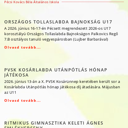
Pécsi Kovács Béla Általános Iskola
ORSZÁGOS TOLLASLABDA BAJNOKSÁG U17
A 2026. június 16-17-én Pécsett megrendezett 2026-os U17
korosztályú Országos Tollaslabda Bajnokságon Palkovics Regő
7.B osztályos tanuló vegyespárosban (Lujber Barbarával)
Olvasd tovább...
PVSK KOSÁRLABDA UTÁNPÓTLÁS HÓNAP
JÁTÉKOSA
2026. június 13-án a X. PVSK Kosárünnep keretében került sor a
Kosárlabda Utánpótlás hónap játékosa díj átadására. Májusban
az U11
Olvasd tovább...
RITMIKUS GIMNASZTIKA KELETI ÁGNES