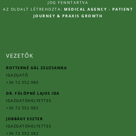
JOG FENNTARTVA
AZ OLDALT LÉTREHOZTA:
MEDICAL AGENCY - PATIENT
JOURNEY & PRAXIS GROWTH
VEZETŐK
ROTTERNÉ GÁL ZSUZSANNA
IGAZGATÓ
+36 72 552 080
DR. FÜLÖPNÉ LAJOS IDA
IGAZGATÓHELYETTES
+36 72 552 082
JOBBÁGY ESZTER
IGAZGATÓHELYETTES
+36 72 552 082