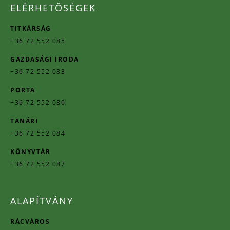
ELÉRHETŐSÉGEK
TITKÁRSÁG
+36 72 552 085
GAZDASÁGI IRODA
+36 72 552 083
PORTA
+36 72 552 080
TANÁRI
+36 72 552 084
KÖNYVTÁR
+36 72 552 087
ALAPÍTVÁNY
RÁCVÁROS