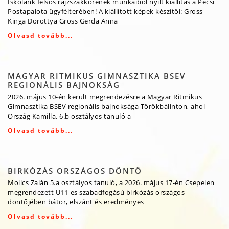
Iskolánk felsős rajzszakkörének munkáiból nyílt kiállítás a Pécsi
Postapalota ügyfélterében! A kiállított képek készítői: Gross
Kinga Dorottya Gross Gerda Anna
Olvasd tovább...
MAGYAR RITMIKUS GIMNASZTIKA BSEV
REGIONÁLIS BAJNOKSÁG
2026. május 10-én került megrendezésre a Magyar Ritmikus
Gimnasztika BSEV regionális bajnoksága Törökbálinton, ahol
Ország Kamilla, 6.b osztályos tanuló a
Olvasd tovább...
BIRKÓZÁS ORSZÁGOS DÖNTŐ
Molics Zalán 5.a osztályos tanuló, a 2026. május 17-én Csepelen
megrendezett U11-es szabadfogású birkózás országos
döntőjében bátor, elszánt és eredményes
Olvasd tovább...