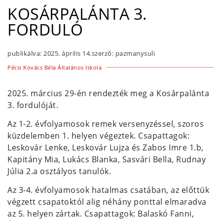
KOSÁRPALÁNTA 3.
FORDULÓ
publikálva:
2025. április 14.
szerző:
pazmanysuli
Pécsi Kovács Béla Általános Iskola
2025. március 29-én rendezték meg a Kosárpalánta
3. fordulóját.
Az 1-2. évfolyamosok remek versenyzéssel, szoros
küzdelemben 1. helyen végeztek. Csapattagok:
Leskovár Lenke, Leskovár Lujza és Zabos Imre 1.b,
Kapitány Mia, Lukács Blanka, Sasvári Bella, Rudnay
Júlia 2.a osztályos tanulók.
Az 3-4. évfolyamosok hatalmas csatában, az előttük
végzett csapatoktól alig néhány ponttal elmaradva
az 5. helyen zártak. Csapattagok: Balaskó Fanni,