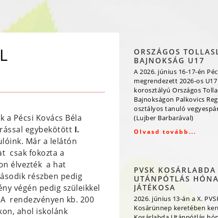
L
ORSZÁGOS TOLLAS
BAJNOKSÁG U17
A 2026. június 16-17-én Péc
megrendezett 2026-os U17
korosztályú Országos Toll
Bajnokságon Palkovics Reg
osztályos tanuló vegyespá
k a Pécsi Kovács Béla
(Lujber Barbarával)
árással egybekötött
I.
Olvasd tovább...
lóink. Már a lelátón
at csak fokozta a
on élvezték a hat
PVSK KOSÁRLABDA
második részben pedig
UTÁNPÓTLÁS HÓN
ny végén pedig szüleikkel
JÁTÉKOSA
. A rendezvényen kb. 200
2026. június 13-án a X. PVS
Kosárünnep keretében kerü
kon, ahol iskolánk
Kosárlabda Utánpótlás hó