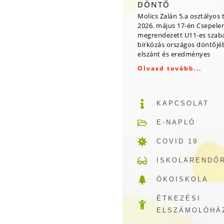
DÖNTŐ
Molics Zalán 5.a osztályos 
2026. május 17-én Csepele
megrendezett U11-es szab
birkózás országos döntőjé
elszánt és eredményes
Olvasd tovább...
KAPCSOLAT
E-NAPLÓ
COVID 19
ISKOLARENDŐ
ÖKOISKOLA
ÉTKEZÉSI
ELSZÁMOLÓHÁ