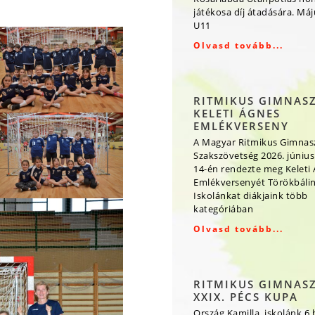
játékosa díj átadására. Má
U11
Olvasd tovább...
RITMIKUS GIMNAS
KELETI ÁGNES
EMLÉKVERSENY
A Magyar Ritmikus Gimnas
Szakszövetség 2026. június
14-én rendezte meg Keleti
Emlékversenyét Törökbálin
Iskolánkat diákjaink több
kategóriában
Olvasd tovább...
RITMIKUS GIMNAS
XXIX. PÉCS KUPA
Ország Kamilla, iskolánk 6.