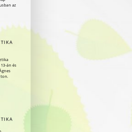
jusban az
ZTIKA
ztika
 13-án és
 Ágnes
ton.
ZTIKA
b