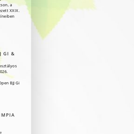
cson, a
zett XXIX.
zíneiben
 GI &
osztályos
026.
pen BJJ Gi
IMPIA
t