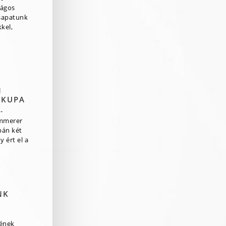
zágos
csapatunk
kel,
N
 KUPA
-
mmerer
pán két
 ért el a
NK
rének