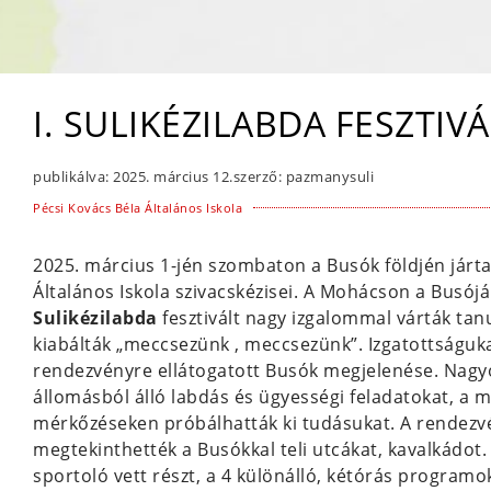
I. SULIKÉZILABDA FESZTIVÁ
publikálva:
2025. március 12.
szerző:
pazmanysuli
Pécsi Kovács Béla Általános Iskola
2025. március 1-jén szombaton a Busók földjén járta
Általános Iskola szivacskézisei. A Mohácson a Busój
Sulikézilabda
fesztivált nagy izgalommal várták tanu
kiabálták „meccsezünk , meccsezünk”. Izgatottságuk
rendezvényre ellátogatott Busók megjelenése. Nagy
állomásból álló labdás és ügyességi feladatokat, a 
mérkőzéseken próbálhatták ki tudásukat. A rendezvé
megtekinthették a Busókkal teli utcákat, kavalkádot
sportoló vett részt, a 4 különálló, kétórás programo