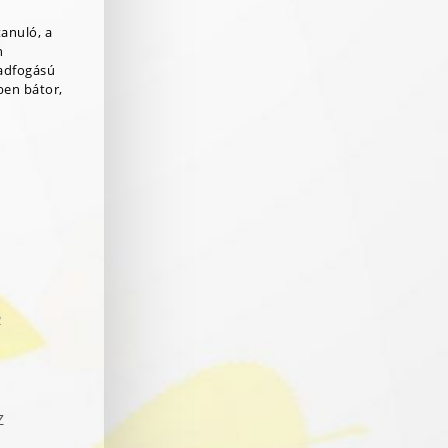
tanuló, a
n
adfogású
ben bátor,
R
Z