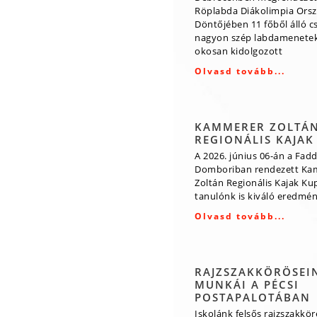
Röplabda Diákolimpia Ors
Döntőjében 11 főből álló 
nagyon szép labdamenetek
okosan kidolgozott
Olvasd tovább...
KAMMERER ZOLTÁ
REGIONÁLIS KAJAK
A 2026. június 06-án a Fadd
Domboriban rendezett Ka
Zoltán Regionális Kajak Ku
tanulónk is kiváló eredmény
Olvasd tovább...
RAJZSZAKKÖRÖSEI
MUNKÁI A PÉCSI
POSTAPALOTÁBAN
Iskolánk felsős rajzszakkö