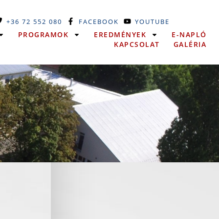
+36 72 552 080
FACEBOOK
YOUTUBE
PROGRAMOK
EREDMÉNYEK
E-NAPLÓ
KAPCSOLAT
GALÉRIA