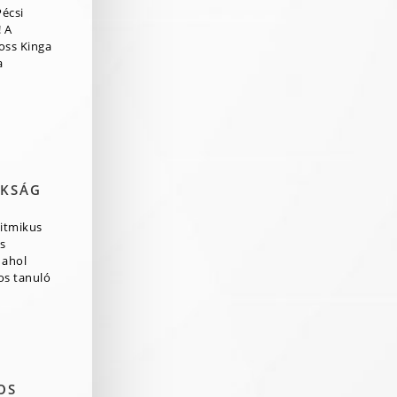
Pécsi
 A
ross Kinga
a
OKSÁG
itmikus
s
 ahol
os tanuló
OS