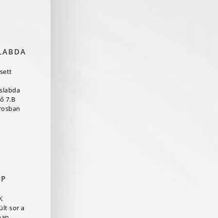
LABDA
sett
aslabda
ő 7.B
rosban
AP
K
lt sor a
nap