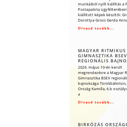
munkáiból nyílt kiállítás a 
Postapalota ügyfélterében!
kiállított képek készítői: G
Dorottya Gross Gerda Ann
Olvasd tovább...
MAGYAR RITMIKUS
GIMNASZTIKA BSEV
REGIONÁLIS BAJN
2026. május 10-én került
megrendezésre a Magyar R
Gimnasztika BSEV regionáli
bajnoksága Törökbálinton,
Ország Kamilla, 6.b osztály
a
Olvasd tovább...
BIRKÓZÁS ORSZÁG