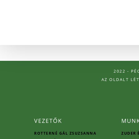
2022 - P
AZ OLDALT LÉ
VEZETŐK
MUNK
ROTTERNÉ GÁL ZSUZSANNA
ZUDER 