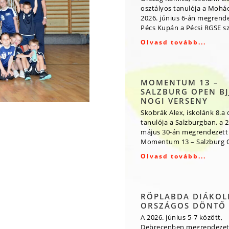
osztályos tanulója a Mohá
2026. június 6-án megrende
Pécs Kupán a Pécsi RGSE s
Olvasd tovább...
MOMENTUM 13 –
SALZBURG OPEN BJJ
NOGI VERSENY
Skobrák Alex, iskolánk 8.a 
tanulója a Salzburgban, a 2
május 30-án megrendezett
Momentum 13 – Salzburg O
Olvasd tovább...
RÖPLABDA DIÁKOL
ORSZÁGOS DÖNTŐ
A 2026. június 5-7 között,
Debrecenben megrendezet