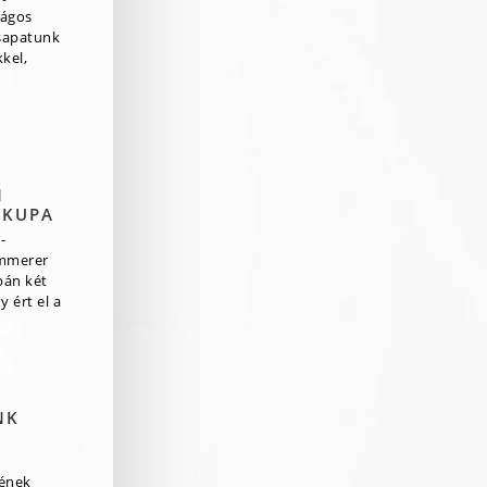
zágos
csapatunk
kel,
N
 KUPA
-
mmerer
pán két
 ért el a
NK
rének