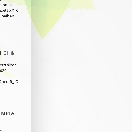
cson, a
zett XXIX.
zíneiben
 GI &
osztályos
026.
pen BJJ Gi
IMPIA
t