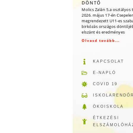
DÖNTŐ
Molics Zalán 5.a osztályos 
2026. május 17-én Csepele
megrendezett U11-es szab
birkózás országos döntőjé
elszánt és eredményes
Olvasd tovább...
KAPCSOLAT
E-NAPLÓ
COVID 19
ISKOLARENDŐ
ÖKOISKOLA
ÉTKEZÉSI
ELSZÁMOLÓHÁ