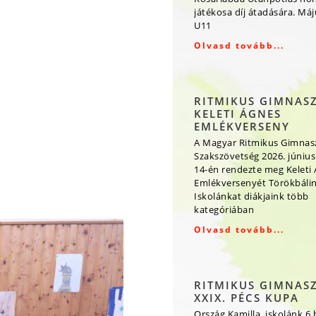
játékosa díj átadására. Má
U11
Olvasd tovább...
RITMIKUS GIMNAS
KELETI ÁGNES
EMLÉKVERSENY
A Magyar Ritmikus Gimnas
Szakszövetség 2026. június
14-én rendezte meg Keleti
Emlékversenyét Törökbálin
Iskolánkat diákjaink több
kategóriában
Olvasd tovább...
RITMIKUS GIMNAS
XXIX. PÉCS KUPA
Ország Kamilla, iskolánk 6.