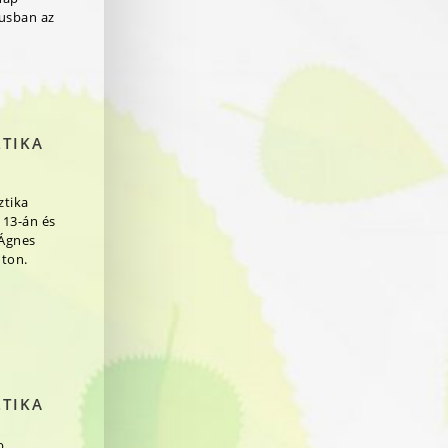
jusban az
ZTIKA
ztika
 13-án és
 Ágnes
ton.
ZTIKA
b