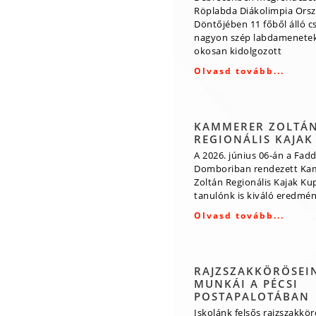
Röplabda Diákolimpia Ors
Döntőjében 11 főből álló 
nagyon szép labdamenetek
okosan kidolgozott
Olvasd tovább...
KAMMERER ZOLTÁ
REGIONÁLIS KAJAK
A 2026. június 06-án a Fadd
Domboriban rendezett Ka
Zoltán Regionális Kajak Ku
tanulónk is kiváló eredmény
Olvasd tovább...
RAJZSZAKKÖRÖSEI
MUNKÁI A PÉCSI
POSTAPALOTÁBAN
Iskolánk felsős rajzszakkö