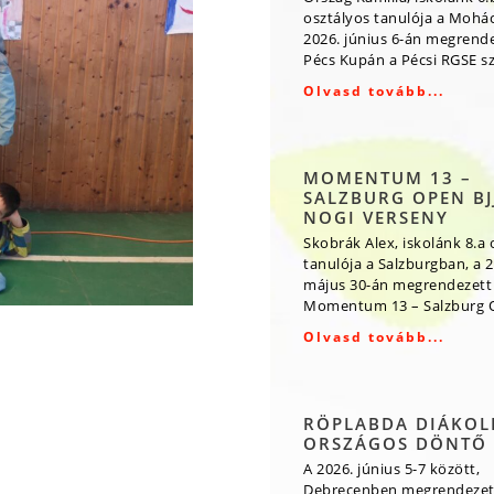
osztályos tanulója a Mohá
2026. június 6-án megrende
Pécs Kupán a Pécsi RGSE s
Olvasd tovább...
MOMENTUM 13 –
SALZBURG OPEN BJJ
NOGI VERSENY
Skobrák Alex, iskolánk 8.a 
tanulója a Salzburgban, a 2
május 30-án megrendezett
Momentum 13 – Salzburg O
Olvasd tovább...
RÖPLABDA DIÁKOL
ORSZÁGOS DÖNTŐ
A 2026. június 5-7 között,
Debrecenben megrendezet