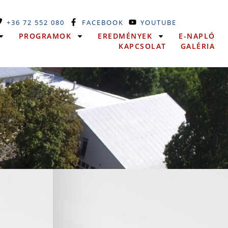
+36 72 552 080
FACEBOOK
YOUTUBE
PROGRAMOK
EREDMÉNYEK
E-NAPLÓ
KAPCSOLAT
GALÉRIA