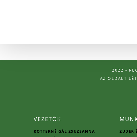
2022 - P
AZ OLDALT LÉ
VEZETŐK
MUNK
ROTTERNÉ GÁL ZSUZSANNA
ZUDER 