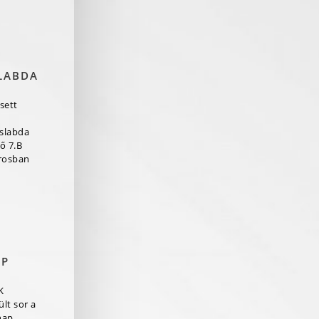
LABDA
sett
aslabda
ő 7.B
rosban
AP
K
lt sor a
nap