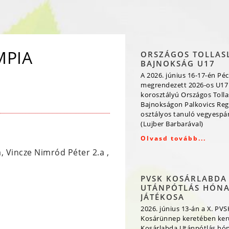
MPIA
ORSZÁGOS TOLLAS
BAJNOKSÁG U17
A 2026. június 16-17-én Péc
megrendezett 2026-os U17
korosztályú Országos Toll
Bajnokságon Palkovics Reg
osztályos tanuló vegyespá
(Lujber Barbarával)
Olvasd tovább...
a, Vincze Nimród Péter 2.a ,
PVSK KOSÁRLABDA
UTÁNPÓTLÁS HÓN
JÁTÉKOSA
2026. június 13-án a X. PVS
Kosárünnep keretében kerü
Kosárlabda Utánpótlás hó