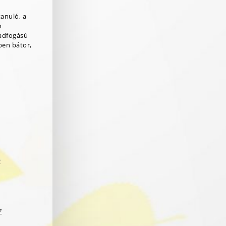
tanuló, a
n
adfogású
ben bátor,
R
Z