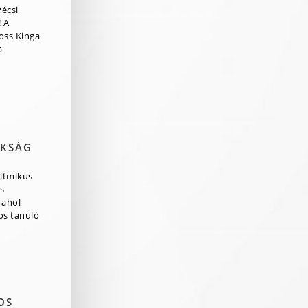
Pécsi
 A
ross Kinga
a
OKSÁG
itmikus
s
 ahol
os tanuló
OS