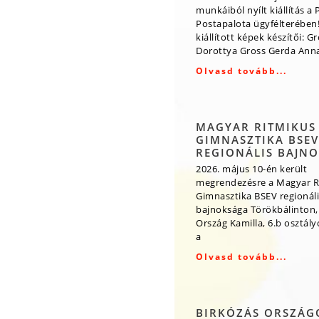
munkáiból nyílt kiállítás a 
Postapalota ügyfélterében!
kiállított képek készítői: G
Dorottya Gross Gerda Ann
Olvasd tovább...
MAGYAR RITMIKUS
GIMNASZTIKA BSEV
REGIONÁLIS BAJN
2026. május 10-én került
megrendezésre a Magyar R
Gimnasztika BSEV regionáli
bajnoksága Törökbálinton,
Ország Kamilla, 6.b osztály
a
Olvasd tovább...
BIRKÓZÁS ORSZÁG