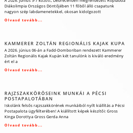
A 2026. június 5-7 között, Debrecenben megrendezett Röplabda
Diákolimpia Országos Döntőjében 11 főből álló csapatunk
nagyon szép labdamenetekkel, okosan kidolgozott
Olvasd tovább...
KAMMERER ZOLTÁN REGIONÁLIS KAJAK KUPA
A 2026. június 06-án a Fadd-Domboriban rendezett Kammerer
Zoltán Regionális Kajak Kupán két tanulónk is kiváló eredmény
ért el a
Olvasd tovább...
RAJZSZAKKÖRÖSEINK MUNKÁI A PÉCSI
POSTAPALOTÁBAN
Iskolánk felsős rajzszakkörének munkáiból nyílt kiállítás a Pécsi
Postapalota ügyfélterében! A kiállított képek készítői: Gross
Kinga Dorottya Gross Gerda Anna
Olvasd tovább...