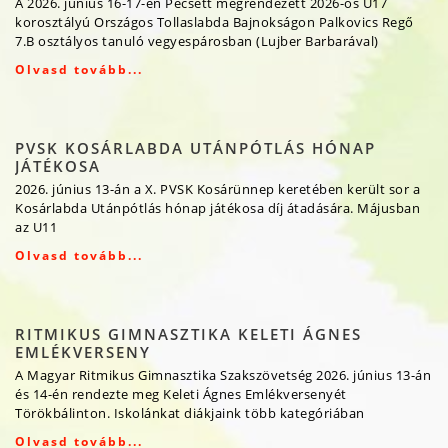
A 2026. június 16-17-én Pécsett megrendezett 2026-os U17
korosztályú Országos Tollaslabda Bajnokságon Palkovics Regő
7.B osztályos tanuló vegyespárosban (Lujber Barbarával)
Olvasd tovább...
PVSK KOSÁRLABDA UTÁNPÓTLÁS HÓNAP
JÁTÉKOSA
2026. június 13-án a X. PVSK Kosárünnep keretében került sor a
Kosárlabda Utánpótlás hónap játékosa díj átadására. Májusban
az U11
Olvasd tovább...
RITMIKUS GIMNASZTIKA KELETI ÁGNES
EMLÉKVERSENY
A Magyar Ritmikus Gimnasztika Szakszövetség 2026. június 13-án
és 14-én rendezte meg Keleti Ágnes Emlékversenyét
Törökbálinton. Iskolánkat diákjaink több kategóriában
Olvasd tovább...