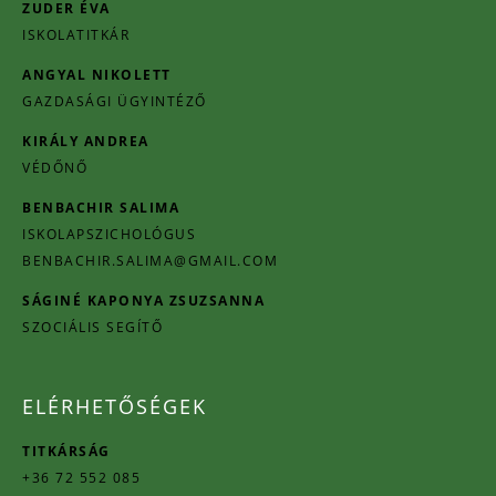
ZUDER ÉVA
ISKOLATITKÁR
ANGYAL NIKOLETT
GAZDASÁGI ÜGYINTÉZŐ
KIRÁLY ANDREA
VÉDŐNŐ
BENBACHIR SALIMA
ISKOLAPSZICHOLÓGUS
BENBACHIR.SALIMA@GMAIL.COM
SÁGINÉ KAPONYA ZSUZSANNA
SZOCIÁLIS SEGÍTŐ
ELÉRHETŐSÉGEK
TITKÁRSÁG
+36 72 552 085