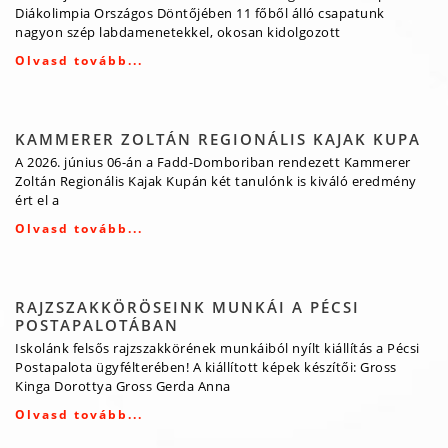
Diákolimpia Országos Döntőjében 11 főből álló csapatunk
nagyon szép labdamenetekkel, okosan kidolgozott
Olvasd tovább...
KAMMERER ZOLTÁN REGIONÁLIS KAJAK KUPA
A 2026. június 06-án a Fadd-Domboriban rendezett Kammerer
Zoltán Regionális Kajak Kupán két tanulónk is kiváló eredmény
ért el a
Olvasd tovább...
RAJZSZAKKÖRÖSEINK MUNKÁI A PÉCSI
POSTAPALOTÁBAN
Iskolánk felsős rajzszakkörének munkáiból nyílt kiállítás a Pécsi
Postapalota ügyfélterében! A kiállított képek készítői: Gross
Kinga Dorottya Gross Gerda Anna
Olvasd tovább...