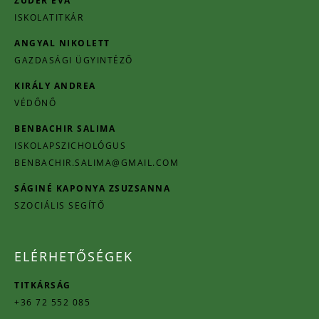
ZUDER ÉVA
ISKOLATITKÁR
ANGYAL NIKOLETT
GAZDASÁGI ÜGYINTÉZŐ
KIRÁLY ANDREA
VÉDŐNŐ
BENBACHIR SALIMA
ISKOLAPSZICHOLÓGUS
BENBACHIR.SALIMA@GMAIL.COM
SÁGINÉ KAPONYA ZSUZSANNA
SZOCIÁLIS SEGÍTŐ
ELÉRHETŐSÉGEK
TITKÁRSÁG
+36 72 552 085