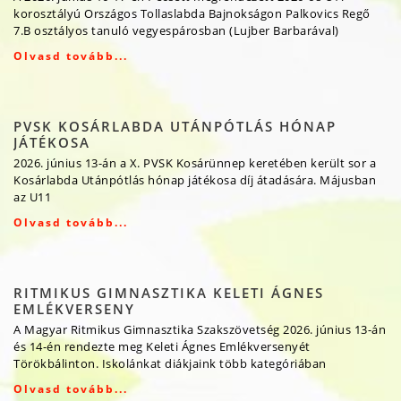
korosztályú Országos Tollaslabda Bajnokságon Palkovics Regő
7.B osztályos tanuló vegyespárosban (Lujber Barbarával)
Olvasd tovább...
PVSK KOSÁRLABDA UTÁNPÓTLÁS HÓNAP
JÁTÉKOSA
2026. június 13-án a X. PVSK Kosárünnep keretében került sor a
Kosárlabda Utánpótlás hónap játékosa díj átadására. Májusban
az U11
Olvasd tovább...
RITMIKUS GIMNASZTIKA KELETI ÁGNES
EMLÉKVERSENY
A Magyar Ritmikus Gimnasztika Szakszövetség 2026. június 13-án
és 14-én rendezte meg Keleti Ágnes Emlékversenyét
Törökbálinton. Iskolánkat diákjaink több kategóriában
Olvasd tovább...