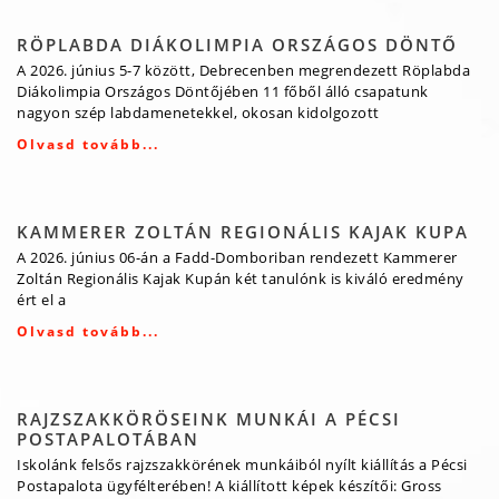
RÖPLABDA DIÁKOLIMPIA ORSZÁGOS DÖNTŐ
A 2026. június 5-7 között, Debrecenben megrendezett Röplabda
Diákolimpia Országos Döntőjében 11 főből álló csapatunk
nagyon szép labdamenetekkel, okosan kidolgozott
Olvasd tovább...
KAMMERER ZOLTÁN REGIONÁLIS KAJAK KUPA
A 2026. június 06-án a Fadd-Domboriban rendezett Kammerer
Zoltán Regionális Kajak Kupán két tanulónk is kiváló eredmény
ért el a
Olvasd tovább...
RAJZSZAKKÖRÖSEINK MUNKÁI A PÉCSI
POSTAPALOTÁBAN
Iskolánk felsős rajzszakkörének munkáiból nyílt kiállítás a Pécsi
Postapalota ügyfélterében! A kiállított képek készítői: Gross