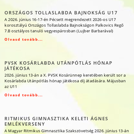
ORSZÁGOS TOLLASLABDA BAJNOKSÁG U17
A 2026. június 16-17-én Pécsett megrendezett 2026-os U17
korosztályú Országos Tollaslabda Bajnokságon Palkovics Regő
7.B osztályos tanuló vegyespárosban (Lujber Barbarával)
Olvasd tovább...
PVSK KOSÁRLABDA UTÁNPÓTLÁS HÓNAP
JÁTÉKOSA
2026. június 13-án a X. PVSK Kosárünnep keretében került sor a
Kosárlabda Utánpótlás hónap játékosa díj átadására. Májusban
az U11
Olvasd tovább...
RITMIKUS GIMNASZTIKA KELETI ÁGNES
EMLÉKVERSENY
A Magyar Ritmikus Gimnasztika Szakszövetség 2026. június 13-án