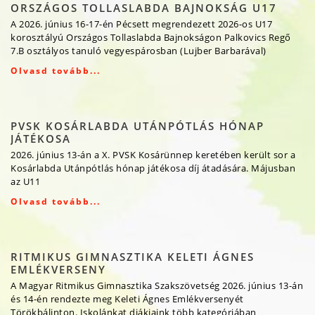
ORSZÁGOS TOLLASLABDA BAJNOKSÁG U17
A 2026. június 16-17-én Pécsett megrendezett 2026-os U17
korosztályú Országos Tollaslabda Bajnokságon Palkovics Regő
7.B osztályos tanuló vegyespárosban (Lujber Barbarával)
Olvasd tovább...
PVSK KOSÁRLABDA UTÁNPÓTLÁS HÓNAP
JÁTÉKOSA
2026. június 13-án a X. PVSK Kosárünnep keretében került sor a
Kosárlabda Utánpótlás hónap játékosa díj átadására. Májusban
az U11
Olvasd tovább...
RITMIKUS GIMNASZTIKA KELETI ÁGNES
EMLÉKVERSENY
A Magyar Ritmikus Gimnasztika Szakszövetség 2026. június 13-án
és 14-én rendezte meg Keleti Ágnes Emlékversenyét
Törökbálinton. Iskolánkat diákjaink több kategóriában