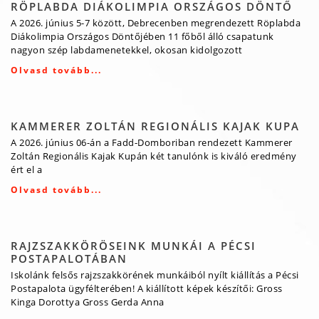
RÖPLABDA DIÁKOLIMPIA ORSZÁGOS DÖNTŐ
A 2026. június 5-7 között, Debrecenben megrendezett Röplabda
Diákolimpia Országos Döntőjében 11 főből álló csapatunk
nagyon szép labdamenetekkel, okosan kidolgozott
Olvasd tovább...
KAMMERER ZOLTÁN REGIONÁLIS KAJAK KUPA
A 2026. június 06-án a Fadd-Domboriban rendezett Kammerer
Zoltán Regionális Kajak Kupán két tanulónk is kiváló eredmény
ért el a
Olvasd tovább...
RAJZSZAKKÖRÖSEINK MUNKÁI A PÉCSI
POSTAPALOTÁBAN
Iskolánk felsős rajzszakkörének munkáiból nyílt kiállítás a Pécsi
Postapalota ügyfélterében! A kiállított képek készítői: Gross
Kinga Dorottya Gross Gerda Anna