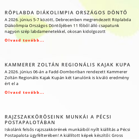
RÖPLABDA DIÁKOLIMPIA ORSZÁGOS DÖNTŐ
A 2026. június 5-7 között, Debrecenben megrendezett Röplabda
Diákolimpia Országos Döntőjében 11 főből álló csapatunk
nagyon szép labdamenetekkel, okosan kidolgozott
Olvasd tovább...
KAMMERER ZOLTÁN REGIONÁLIS KAJAK KUPA
A 2026. június 06-án a Fadd-Domboriban rendezett Kammerer
Zoltán Regionális Kajak Kupán két tanulónk is kiváló eredmény
ért el a
Olvasd tovább...
RAJZSZAKKÖRÖSEINK MUNKÁI A PÉCSI
POSTAPALOTÁBAN
Iskolánk felsős rajzszakkörének munkáiból nyílt kiállítás a Pécsi
Postapalota ügyfélterében! A kiállított képek készítői: Gross