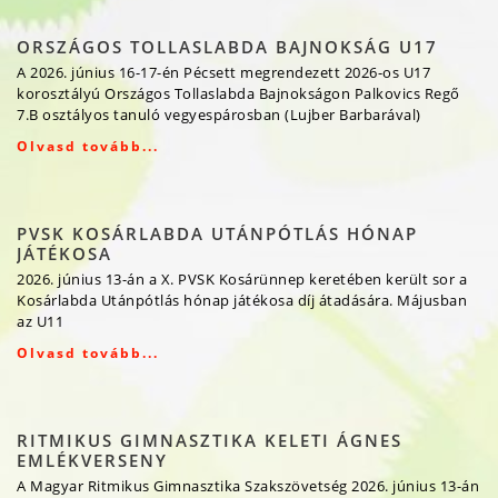
ORSZÁGOS TOLLASLABDA BAJNOKSÁG U17
A 2026. június 16-17-én Pécsett megrendezett 2026-os U17
korosztályú Országos Tollaslabda Bajnokságon Palkovics Regő
7.B osztályos tanuló vegyespárosban (Lujber Barbarával)
Olvasd tovább...
PVSK KOSÁRLABDA UTÁNPÓTLÁS HÓNAP
JÁTÉKOSA
2026. június 13-án a X. PVSK Kosárünnep keretében került sor a
Kosárlabda Utánpótlás hónap játékosa díj átadására. Májusban
az U11
Olvasd tovább...
RITMIKUS GIMNASZTIKA KELETI ÁGNES
EMLÉKVERSENY
A Magyar Ritmikus Gimnasztika Szakszövetség 2026. június 13-án