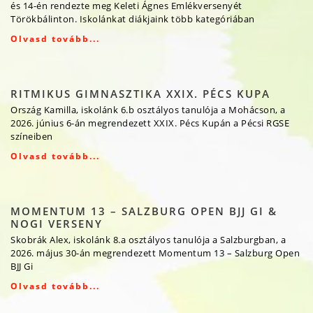
és 14-én rendezte meg Keleti Ágnes Emlékversenyét
Törökbálinton. Iskolánkat diákjaink több kategóriában
Olvasd tovább...
RITMIKUS GIMNASZTIKA XXIX. PÉCS KUPA
Ország Kamilla, iskolánk 6.b osztályos tanulója a Mohácson, a
2026. június 6-án megrendezett XXIX. Pécs Kupán a Pécsi RGSE
színeiben
Olvasd tovább...
MOMENTUM 13 – SALZBURG OPEN BJJ GI &
NOGI VERSENY
Skobrák Alex, iskolánk 8.a osztályos tanulója a Salzburgban, a
2026. május 30-án megrendezett Momentum 13 – Salzburg Open
BJJ Gi
Olvasd tovább...