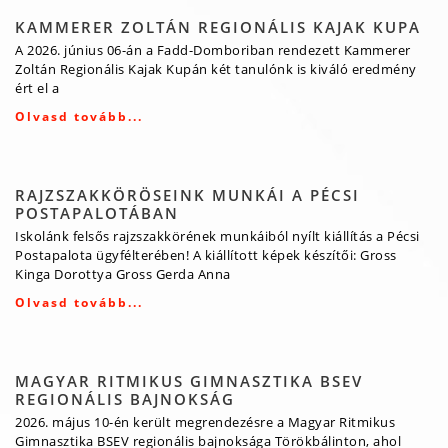
KAMMERER ZOLTÁN REGIONÁLIS KAJAK KUPA
A 2026. június 06-án a Fadd-Domboriban rendezett Kammerer
Zoltán Regionális Kajak Kupán két tanulónk is kiváló eredmény
ért el a
Olvasd tovább...
RAJZSZAKKÖRÖSEINK MUNKÁI A PÉCSI
POSTAPALOTÁBAN
Iskolánk felsős rajzszakkörének munkáiból nyílt kiállítás a Pécsi
Postapalota ügyfélterében! A kiállított képek készítői: Gross
Kinga Dorottya Gross Gerda Anna
Olvasd tovább...
MAGYAR RITMIKUS GIMNASZTIKA BSEV
REGIONÁLIS BAJNOKSÁG
2026. május 10-én került megrendezésre a Magyar Ritmikus
Gimnasztika BSEV regionális bajnoksága Törökbálinton, ahol