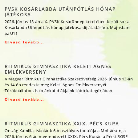
PVSK KOSÁRLABDA UTÁNPÓTLÁS HÓNAP
JÁTÉKOSA
2026. június 13-án a X. PVSK Kosárünnep keretében került sor a
Kosárlabda Utánpótlás hónap játékosa díj átadására. Májusban
az U11
Olvasd tovább...
RITMIKUS GIMNASZTIKA KELETI ÁGNES
EMLÉKVERSENY
A Magyar Ritmikus Gimnasztika Szakszövetség 2026. június 13-án
és 14-én rendezte meg Keleti Ágnes Emlékversenyét
Törökbálinton. Iskolánkat diákjaink több kategóriában
Olvasd tovább...
RITMIKUS GIMNASZTIKA XXIX. PÉCS KUPA
Ország Kamilla, iskolánk 6.b osztályos tanulója a Mohácson, a
2026. június 6-án megrendezett XXIX. Pécs Kupán a Pécsi RGSE