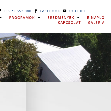
+36 72 552 080
FACEBOOK
YOUTUBE
PROGRAMOK
EREDMÉNYEK
E-NAPLÓ
KAPCSOLAT
GALÉRIA