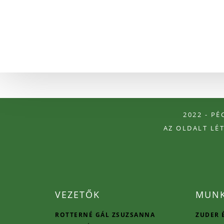
2022 - P
AZ OLDALT LÉ
VEZETŐK
MUNK
ROTTERNÉ GÁL ZSUZSANNA
ZUDER 