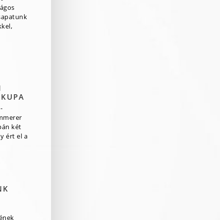
zágos
csapatunk
kel,
N
 KUPA
-
mmerer
pán két
 ért el a
NK
rének