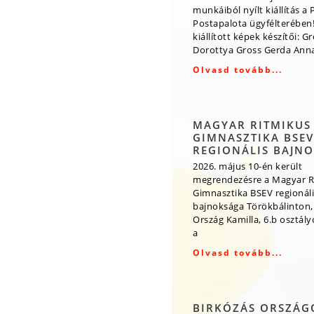
munkáiból nyílt kiállítás a 
Postapalota ügyfélterében!
kiállított képek készítői: G
Dorottya Gross Gerda Ann
Olvasd tovább...
MAGYAR RITMIKUS
GIMNASZTIKA BSEV
REGIONÁLIS BAJN
2026. május 10-én került
megrendezésre a Magyar R
Gimnasztika BSEV regionáli
bajnoksága Törökbálinton,
Ország Kamilla, 6.b osztály
a
Olvasd tovább...
BIRKÓZÁS ORSZÁG