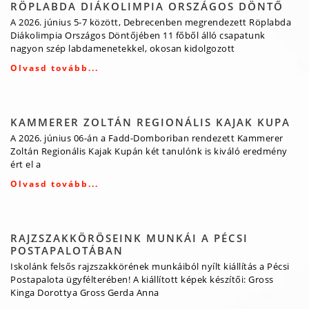
RÖPLABDA DIÁKOLIMPIA ORSZÁGOS DÖNTŐ
A 2026. június 5-7 között, Debrecenben megrendezett Röplabda
Diákolimpia Országos Döntőjében 11 főből álló csapatunk
nagyon szép labdamenetekkel, okosan kidolgozott
Olvasd tovább...
KAMMERER ZOLTÁN REGIONÁLIS KAJAK KUPA
A 2026. június 06-án a Fadd-Domboriban rendezett Kammerer
Zoltán Regionális Kajak Kupán két tanulónk is kiváló eredmény
ért el a
Olvasd tovább...
RAJZSZAKKÖRÖSEINK MUNKÁI A PÉCSI
POSTAPALOTÁBAN
Iskolánk felsős rajzszakkörének munkáiból nyílt kiállítás a Pécsi
Postapalota ügyfélterében! A kiállított képek készítői: Gross
Kinga Dorottya Gross Gerda Anna