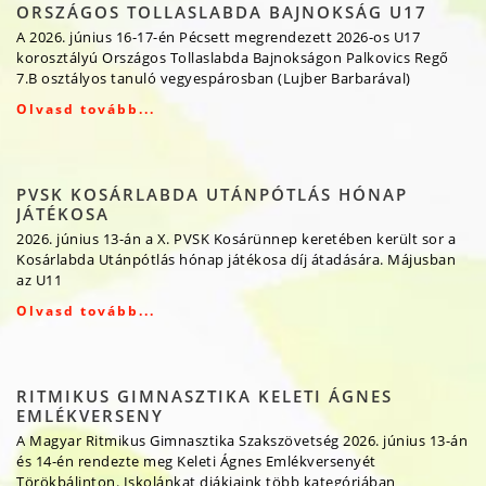
ORSZÁGOS TOLLASLABDA BAJNOKSÁG U17
A 2026. június 16-17-én Pécsett megrendezett 2026-os U17
korosztályú Országos Tollaslabda Bajnokságon Palkovics Regő
7.B osztályos tanuló vegyespárosban (Lujber Barbarával)
Olvasd tovább...
PVSK KOSÁRLABDA UTÁNPÓTLÁS HÓNAP
JÁTÉKOSA
2026. június 13-án a X. PVSK Kosárünnep keretében került sor a
Kosárlabda Utánpótlás hónap játékosa díj átadására. Májusban
az U11
Olvasd tovább...
RITMIKUS GIMNASZTIKA KELETI ÁGNES
EMLÉKVERSENY
A Magyar Ritmikus Gimnasztika Szakszövetség 2026. június 13-án
és 14-én rendezte meg Keleti Ágnes Emlékversenyét
Törökbálinton. Iskolánkat diákjaink több kategóriában