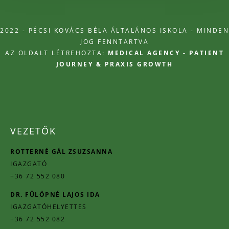
2022 - PÉCSI KOVÁCS BÉLA ÁLTALÁNOS ISKOLA - MINDEN
JOG FENNTARTVA
AZ OLDALT LÉTREHOZTA:
MEDICAL AGENCY - PATIENT
JOURNEY & PRAXIS GROWTH
VEZETŐK
ROTTERNÉ GÁL ZSUZSANNA
IGAZGATÓ
+36 72 552 080
DR. FÜLÖPNÉ LAJOS IDA
IGAZGATÓHELYETTES
+36 72 552 082