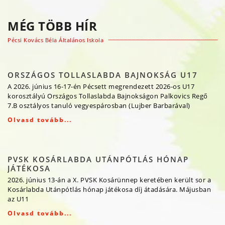
MÉG TÖBB HÍR
Pécsi Kovács Béla Általános Iskola
ORSZÁGOS TOLLASLABDA BAJNOKSÁG U17
A 2026. június 16-17-én Pécsett megrendezett 2026-os U17
korosztályú Országos Tollaslabda Bajnokságon Palkovics Regő
7.B osztályos tanuló vegyespárosban (Lujber Barbarával)
Olvasd tovább...
PVSK KOSÁRLABDA UTÁNPÓTLÁS HÓNAP
JÁTÉKOSA
2026. június 13-án a X. PVSK Kosárünnep keretében került sor a
Kosárlabda Utánpótlás hónap játékosa díj átadására. Májusban
az U11
Olvasd tovább...