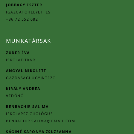
JOBBÁGY ESZTER
IGAZGATÓHELYETTES
+36 72 552 082
MUNKATÁRSAK
ZUDER ÉVA
ISKOLATITKÁR
ANGYAL NIKOLETT
GAZDASÁGI ÜGYINTÉZŐ
KIRÁLY ANDREA
VÉDŐNŐ
BENBACHIR SALIMA
ISKOLAPSZICHOLÓGUS
BENBACHIR.SALIMA@GMAIL.COM
SÁGINÉ KAPONYA ZSUZSANNA