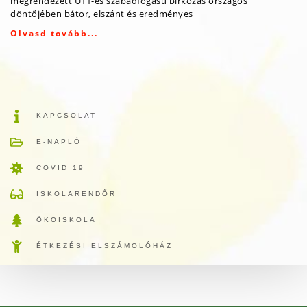
megrendezett U11-es szabadfogású birkózás országos
döntőjében bátor, elszánt és eredményes
Olvasd tovább...
KAPCSOLAT
E-NAPLÓ
COVID 19
ISKOLARENDŐR
ÖKOISKOLA
ÉTKEZÉSI ELSZÁMOLÓHÁZ