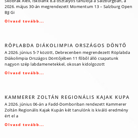
Skobrák Alex, iskolánk 8.a osztályos tanulója a Salzburgban, a
2026. május 30-án megrendezett Momentum 13 – Salzburg Open
BJJ Gi
Olvasd tovább...
RÖPLABDA DIÁKOLIMPIA ORSZÁGOS DÖNTŐ
A 2026. június 5-7 között, Debrecenben megrendezett Röplabda
Diákolimpia Országos Döntőjében 11 főből álló csapatunk
nagyon szép labdamenetekkel, okosan kidolgozott
Olvasd tovább...
KAMMERER ZOLTÁN REGIONÁLIS KAJAK KUPA
A 2026. június 06-án a Fadd-Domboriban rendezett Kammerer
Zoltán Regionális Kajak Kupán két tanulónk is kiváló eredmény
ért el a
Olvasd tovább...