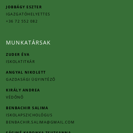
JOBBÁGY ESZTER
IGAZGATÓHELYETTES
+36 72 552 082
MUNKATÁRSAK
ZUDER ÉVA
ISKOLATITKÁR
ANGYAL NIKOLETT
GAZDASÁGI ÜGYINTÉZŐ
KIRÁLY ANDREA
VÉDŐNŐ
BENBACHIR SALIMA
ISKOLAPSZICHOLÓGUS
BENBACHIR.SALIMA@GMAIL.COM
SÁGINÉ KAPONYA ZSUZSANNA