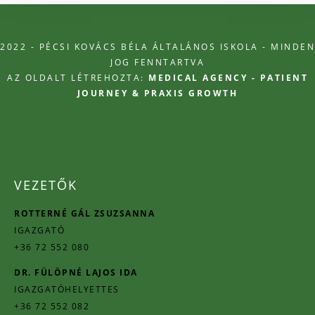
2022 - PÉCSI KOVÁCS BÉLA ÁLTALÁNOS ISKOLA - MINDEN
JOG FENNTARTVA
AZ OLDALT LÉTREHOZTA:
MEDICAL AGENCY - PATIENT
JOURNEY & PRAXIS GROWTH
VEZETŐK
ROTTERNÉ GÁL ZSUZSANNA
IGAZGATÓ
+36 72 552 080
DR. FÜLÖPNÉ LAJOS IDA
IGAZGATÓHELYETTES
+36 72 552 082