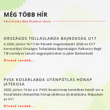
MÉG TÖBB HÍR
Pécsi Kovács Béla Általános Iskola
ORSZÁGOS TOLLASLABDA BAJNOKSÁG U17
A 2026. június 16-17-én Pécsett megrendezett 2026-os U17
korosztályú Országos Tollaslabda Bajnokságon Palkovics Regő
7.B osztályos tanuló vegyespárosban (Lujber Barbarával)
Olvasd tovább...
PVSK KOSÁRLABDA UTÁNPÓTLÁS HÓNAP
JÁTÉKOSA
2026. június 13-án a X. PVSK Kosárünnep keretében került sor a
Kosárlabda Utánpótlás hónap játékosa díj átadására. Májusban
az U11
Olvasd tovább...