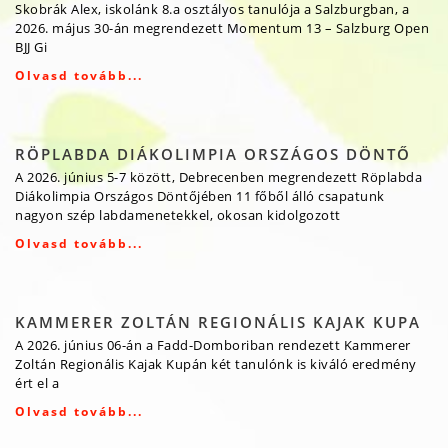
Skobrák Alex, iskolánk 8.a osztályos tanulója a Salzburgban, a
2026. május 30-án megrendezett Momentum 13 – Salzburg Open
BJJ Gi
Olvasd tovább...
RÖPLABDA DIÁKOLIMPIA ORSZÁGOS DÖNTŐ
A 2026. június 5-7 között, Debrecenben megrendezett Röplabda
Diákolimpia Országos Döntőjében 11 főből álló csapatunk
nagyon szép labdamenetekkel, okosan kidolgozott
Olvasd tovább...
KAMMERER ZOLTÁN REGIONÁLIS KAJAK KUPA
A 2026. június 06-án a Fadd-Domboriban rendezett Kammerer
Zoltán Regionális Kajak Kupán két tanulónk is kiváló eredmény
ért el a
Olvasd tovább...