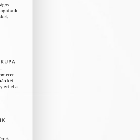
zágos
csapatunk
kel,
N
 KUPA
-
mmerer
pán két
 ért el a
NK
rének