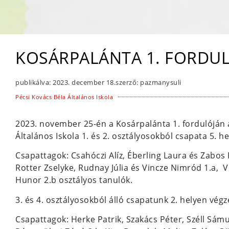
KOSÁRPALÁNTA 1. FORDU
publikálva:
2023. december 18.
szerző:
pazmanysuli
Pécsi Kovács Béla Általános Iskola
2023. november 25-én a Kosárpalánta 1. fordulóján 
Általános Iskola 1. és 2. osztályosokból csapata 5. he
Csapattagok: Csahóczi Alíz, Éberling Laura és Zabos 
Rotter Zselyke, Rudnay Júlia és Vincze Nimród 1.a, Vi
Hunor 2.b osztályos tanulók.
3. és 4. osztályosokból álló csapatunk 2. helyen végz
Csapattagok: Herke Patrik, Szakács Péter, Széll Sám