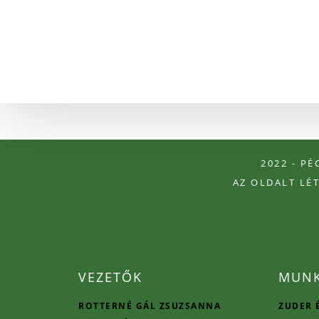
2022 - P
AZ OLDALT LÉ
VEZETŐK
MUNK
ROTTERNÉ GÁL ZSUZSANNA
ZUDER 