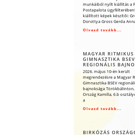
munkáiból nyílt kiállítás a 
Postapalota ügyfélterében!
kiállított képek készítői: G
Dorottya Gross Gerda Ann
Olvasd tovább...
MAGYAR RITMIKUS
GIMNASZTIKA BSEV
REGIONÁLIS BAJN
2026. május 10-én került
megrendezésre a Magyar R
Gimnasztika BSEV regionáli
bajnoksága Törökbálinton,
Ország Kamilla, 6.b osztály
a
Olvasd tovább...
BIRKÓZÁS ORSZÁG