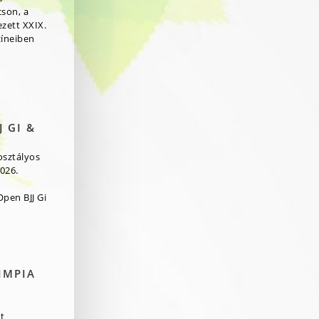
cson, a
zett XXIX.
zíneiben
 GI &
osztályos
026.
pen BJJ Gi
IMPIA
t