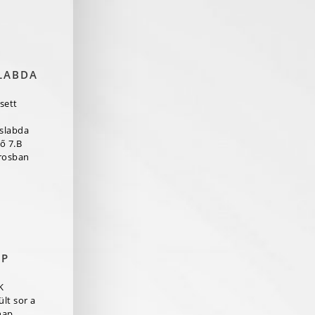
LABDA
sett
aslabda
ő 7.B
rosban
AP
K
lt sor a
nap