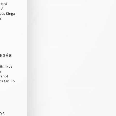
Pécsi
 A
ross Kinga
a
OKSÁG
itmikus
s
 ahol
os tanuló
OS