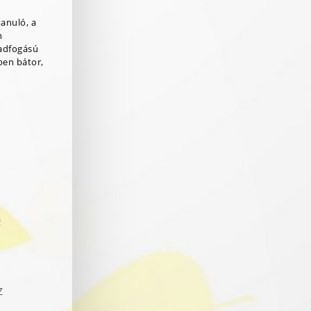
tanuló, a
n
adfogású
ben bátor,
R
Z