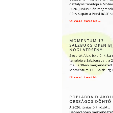
osztályos tanulója a Mohá
2026. június 6-án megrende
Pécs Kupán a Pécsi RGSE s
Olvasd tovább...
MOMENTUM 13 –
SALZBURG OPEN BJJ
NOGI VERSENY
Skobrák Alex, iskolánk 8.a 
tanulója a Salzburgban, a 2
május 30-án megrendezett
Momentum 13 – Salzburg O
Olvasd tovább...
RÖPLABDA DIÁKOL
ORSZÁGOS DÖNTŐ
A 2026. június 5-7 között,
Debrecenben megrendezet