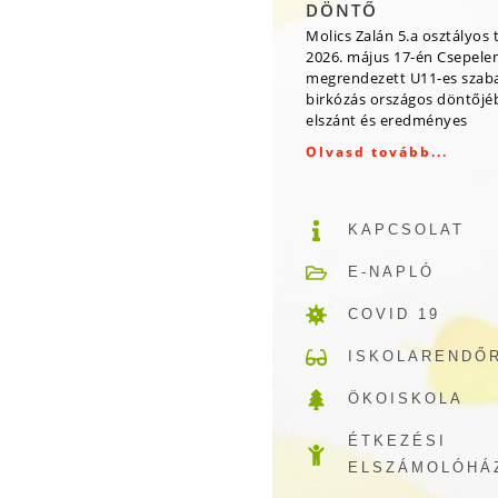
DÖNTŐ
Molics Zalán 5.a osztályos 
2026. május 17-én Csepele
megrendezett U11-es szab
birkózás országos döntőjé
elszánt és eredményes
Olvasd tovább...
KAPCSOLAT
E-NAPLÓ
COVID 19
ISKOLARENDŐ
ÖKOISKOLA
ÉTKEZÉSI
ELSZÁMOLÓHÁ