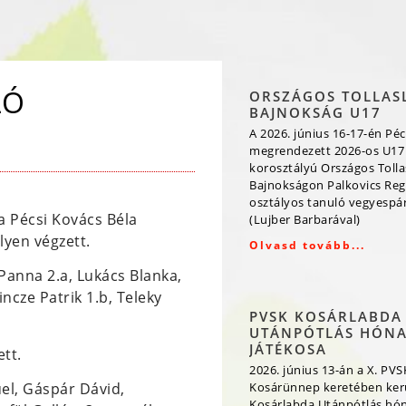
LÓ
ORSZÁGOS TOLLAS
BAJNOKSÁG U17
A 2026. június 16-17-én Péc
megrendezett 2026-os U17
korosztályú Országos Toll
Bajnokságon Palkovics Reg
osztályos tanuló vegyespá
a Pécsi Kovács Béla
(Lujber Barbarával)
lyen végzett.
Olvasd tovább...
Panna 2.a, Lukács Blanka,
ncze Patrik 1.b, Teleky
PVSK KOSÁRLABDA
UTÁNPÓTLÁS HÓN
JÁTÉKOSA
ett.
2026. június 13-án a X. PVS
Kosárünnep keretében kerü
uel, Gáspár Dávid,
Kosárlabda Utánpótlás hó