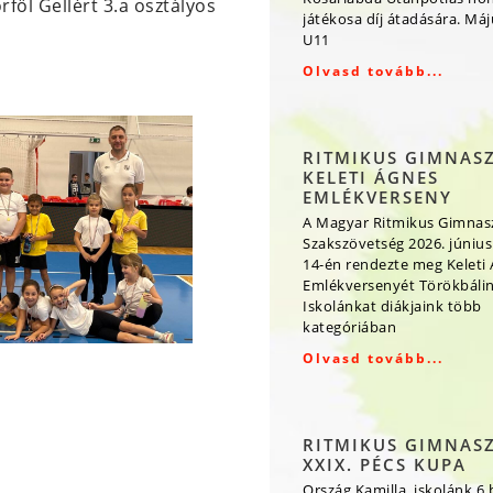
föl Gellért 3.a osztályos
játékosa díj átadására. Má
U11
Olvasd tovább...
RITMIKUS GIMNAS
KELETI ÁGNES
EMLÉKVERSENY
A Magyar Ritmikus Gimnas
Szakszövetség 2026. június
14-én rendezte meg Keleti
Emlékversenyét Törökbálin
Iskolánkat diákjaink több
kategóriában
Olvasd tovább...
RITMIKUS GIMNAS
XXIX. PÉCS KUPA
Ország Kamilla, iskolánk 6.