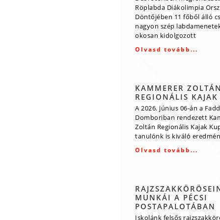
Röplabda Diákolimpia Ors
Döntőjében 11 főből álló 
nagyon szép labdamenetek
okosan kidolgozott
Olvasd tovább...
KAMMERER ZOLTÁ
REGIONÁLIS KAJAK
A 2026. június 06-án a Fadd
Domboriban rendezett Ka
Zoltán Regionális Kajak Ku
tanulónk is kiváló eredmény
Olvasd tovább...
RAJZSZAKKÖRÖSEI
MUNKÁI A PÉCSI
POSTAPALOTÁBAN
Iskolánk felsős rajzszakkö