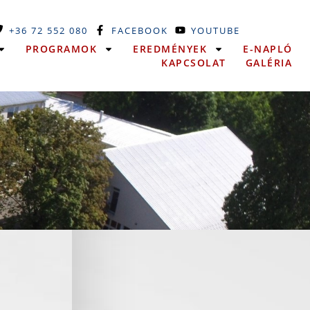
+36 72 552 080
FACEBOOK
YOUTUBE
PROGRAMOK
EREDMÉNYEK
E-NAPLÓ
KAPCSOLAT
GALÉRIA