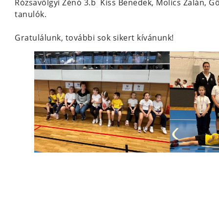
Rózsavölgyi Zénó 3.b Kiss Benedek, Molics Zalán, Gör
tanulók.
Gratulálunk, további sok sikert kívánunk!