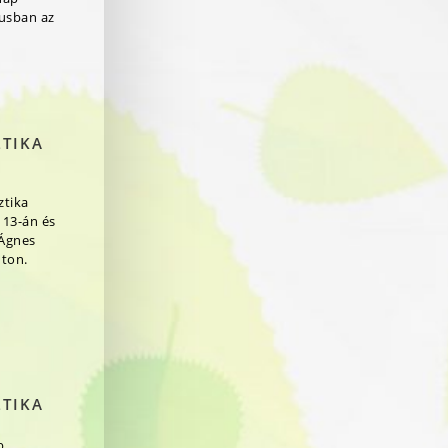
jusban az
ZTIKA
ztika
 13-án és
 Ágnes
ton.
ZTIKA
b