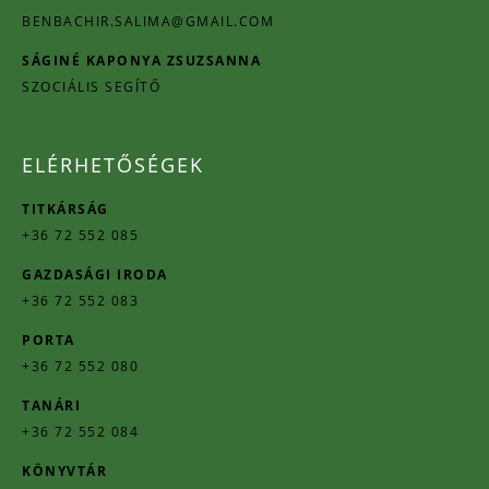
BENBACHIR.SALIMA@GMAIL.COM
SÁGINÉ KAPONYA ZSUZSANNA
SZOCIÁLIS SEGÍTŐ
ELÉRHETŐSÉGEK
TITKÁRSÁG
+36 72 552 085
GAZDASÁGI IRODA
+36 72 552 083
PORTA
+36 72 552 080
TANÁRI
+36 72 552 084
KÖNYVTÁR