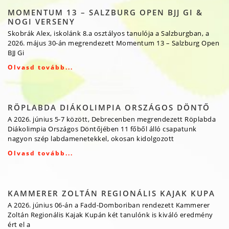
MOMENTUM 13 – SALZBURG OPEN BJJ GI &
NOGI VERSENY
Skobrák Alex, iskolánk 8.a osztályos tanulója a Salzburgban, a
2026. május 30-án megrendezett Momentum 13 – Salzburg Open
BJJ Gi
Olvasd tovább...
RÖPLABDA DIÁKOLIMPIA ORSZÁGOS DÖNTŐ
A 2026. június 5-7 között, Debrecenben megrendezett Röplabda
Diákolimpia Országos Döntőjében 11 főből álló csapatunk
nagyon szép labdamenetekkel, okosan kidolgozott
Olvasd tovább...
KAMMERER ZOLTÁN REGIONÁLIS KAJAK KUPA
A 2026. június 06-án a Fadd-Domboriban rendezett Kammerer
Zoltán Regionális Kajak Kupán két tanulónk is kiváló eredmény
ért el a