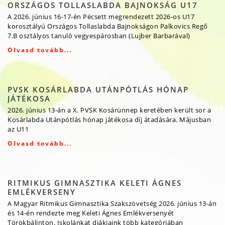
ORSZÁGOS TOLLASLABDA BAJNOKSÁG U17
A 2026. június 16-17-én Pécsett megrendezett 2026-os U17
korosztályú Országos Tollaslabda Bajnokságon Palkovics Regő
7.B osztályos tanuló vegyespárosban (Lujber Barbarával)
Olvasd tovább...
PVSK KOSÁRLABDA UTÁNPÓTLÁS HÓNAP
JÁTÉKOSA
2026. június 13-án a X. PVSK Kosárünnep keretében került sor a
Kosárlabda Utánpótlás hónap játékosa díj átadására. Májusban
az U11
Olvasd tovább...
RITMIKUS GIMNASZTIKA KELETI ÁGNES
EMLÉKVERSENY
A Magyar Ritmikus Gimnasztika Szakszövetség 2026. június 13-án
és 14-én rendezte meg Keleti Ágnes Emlékversenyét
Törökbálinton. Iskolánkat diákjaink több kategóriában