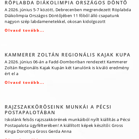
RÖPLABDA DIÁKOLIMPIA ORSZÁGOS DÖNTŐ
A 2026. június 5-7 között, Debrecenben megrendezett Röplabda
Diákolimpia Országos Döntőjében 11 főből álló csapatunk
nagyon szép labdamenetekkel, okosan kidolgozott
Olvasd tovább...
KAMMERER ZOLTÁN REGIONÁLIS KAJAK KUPA
A 2026. június 06-án a Fadd-Domboriban rendezett Kammerer
Zoltán Regionális Kajak Kupán két tanulónk is kiváló eredmény
ért el a
Olvasd tovább...
RAJZSZAKKÖRÖSEINK MUNKÁI A PÉCSI
POSTAPALOTÁBAN
Iskolánk felsős rajzszakkörének munkáiból nyílt kiállítás a Pécsi
Postapalota ügyfélterében! A kiállított képek készítői: Gross
Kinga Dorottya Gross Gerda Anna