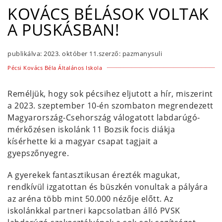
KOVÁCS BÉLÁSOK VOLTAK
A PUSKÁSBAN!
publikálva:
2023. október 11.
szerző:
pazmanysuli
Pécsi Kovács Béla Általános Iskola
Reméljük, hogy sok pécsihez eljutott a hír, miszerint
a 2023. szeptember 10-én szombaton megrendezett
Magyarország-Csehország válogatott labdarúgó-
mérkőzésen iskolánk 11 Bozsik focis diákja
kísérhette ki a magyar csapat tagjait a
gyepszőnyegre.
A gyerekek fantasztikusan érezték magukat,
rendkívül izgatottan és büszkén vonultak a pályára
az aréna több mint 50.000 nézője előtt. Az
iskolánkkal partneri kapcsolatban álló PVSK