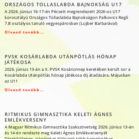
ORSZÁGOS TOLLASLABDA BAJNOKSÁG U17
A 2026. június 16-17-én Pécsett megrendezett 2026-os U17
korosztályú Országos Tollaslabda Bajnokságon Palkovics Regő
7.B osztályos tanuló vegyespárosban (Lujber Barbarával)
Olvasd tovább...
PVSK KOSÁRLABDA UTÁNPÓTLÁS HÓNAP
JÁTÉKOSA
2026. június 13-án a X. PVSK Kosárünnep keretében került sor a
Kosárlabda Utánpótlás hónap játékosa díj átadására. Májusban
az U11
Olvasd tovább...
RITMIKUS GIMNASZTIKA KELETI ÁGNES
EMLÉKVERSENY
A Magyar Ritmikus Gimnasztika Szakszövetség 2026. június 13-án
és 14-én rendezte meg Keleti Ágnes Emlékversenyét
Törökbálinton. Iskolánkat diákjaink több kategóriában