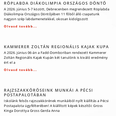
RÖPLABDA DIÁKOLIMPIA ORSZÁGOS DÖNTŐ
A 2026. június 5-7 között, Debrecenben megrendezett Röplabda
Diákolimpia Országos Döntőjében 11 főből álló csapatunk
nagyon szép labdamenetekkel, okosan kidolgozott
Olvasd tovább...
KAMMERER ZOLTÁN REGIONÁLIS KAJAK KUPA
A 2026. június 06-án a Fadd-Domboriban rendezett Kammerer
Zoltán Regionális Kajak Kupán két tanulónk is kiváló eredmény
ért el a
Olvasd tovább...
RAJZSZAKKÖRÖSEINK MUNKÁI A PÉCSI
POSTAPALOTÁBAN
Iskolánk felsős rajzszakkörének munkáiból nyílt kiállítás a Pécsi
Postapalota ügyfélterében! A kiállított képek készítői: Gross
Kinga Dorottya Gross Gerda Anna