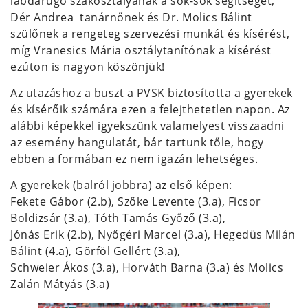
labdarúgó szakosztályának a sok-sok segítséget,
Dér Andrea tanárnőnek és Dr. Molics Bálint
szülőnek a rengeteg szervezési munkát és kísérést,
míg Vranesics Mária osztálytanítónak a kísérést
ezúton is nagyon köszönjük!
Az utazáshoz a buszt a PVSK biztosította a gyerekek
és kísérőik számára ezen a felejthetetlen napon. Az
alábbi képekkel igyekszünk valamelyest visszaadni
az esemény hangulatát, bár tartunk tőle, hogy
ebben a formában ez nem igazán lehetséges.
A gyerekek (balról jobbra) az első képen:
Fekete Gábor (2.b), Szőke Levente (3.a), Ficsor
Boldizsár (3.a), Tóth Tamás Győző (3.a),
Jónás Erik (2.b), Nyőgéri Marcel (3.a), Hegedüs Milán
Bálint (4.a), Görföl Gellért (3.a),
Schweier Ákos (3.a), Horváth Barna (3.a) és Molics
Zalán Mátyás (3.a)