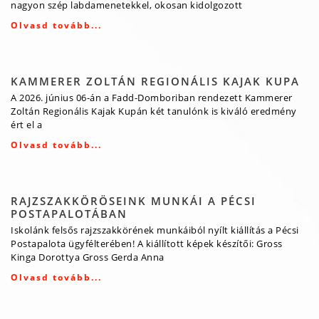
nagyon szép labdamenetekkel, okosan kidolgozott
Olvasd tovább...
KAMMERER ZOLTÁN REGIONÁLIS KAJAK KUPA
A 2026. június 06-án a Fadd-Domboriban rendezett Kammerer
Zoltán Regionális Kajak Kupán két tanulónk is kiváló eredmény
ért el a
Olvasd tovább...
RAJZSZAKKÖRÖSEINK MUNKÁI A PÉCSI
POSTAPALOTÁBAN
Iskolánk felsős rajzszakkörének munkáiból nyílt kiállítás a Pécsi
Postapalota ügyfélterében! A kiállított képek készítői: Gross
Kinga Dorottya Gross Gerda Anna
Olvasd tovább...