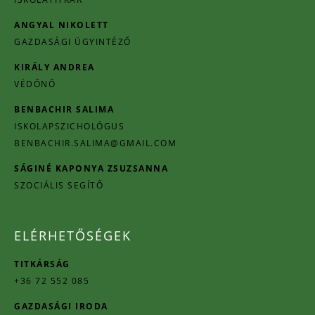
ANGYAL NIKOLETT
GAZDASÁGI ÜGYINTÉZŐ
KIRÁLY ANDREA
VÉDŐNŐ
BENBACHIR SALIMA
ISKOLAPSZICHOLÓGUS
BENBACHIR.SALIMA@GMAIL.COM
SÁGINÉ KAPONYA ZSUZSANNA
SZOCIÁLIS SEGÍTŐ
ELÉRHETŐSÉGEK
TITKÁRSÁG
+36 72 552 085
GAZDASÁGI IRODA