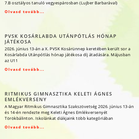
7.B osztályos tanuló vegyespárosban (Lujber Barbarával)
Olvasd tovább...
PVSK KOSÁRLABDA UTÁNPÓTLÁS HÓNAP
JÁTÉKOSA
2026. június 13-án a X. PVSK Kosárünnep keretében került sor a
Kosárlabda Utánpótlás hónap játékosa díj átadására. Májusban
az U11
Olvasd tovább...
RITMIKUS GIMNASZTIKA KELETI ÁGNES
EMLÉKVERSENY
A Magyar Ritmikus Gimnasztika Szakszövetség 2026. június 13-án
és 14-én rendezte meg Keleti Ágnes Emlékversenyét
Törökbálinton. Iskolánkat diákjaink több kategóriában
Olvasd tovább...