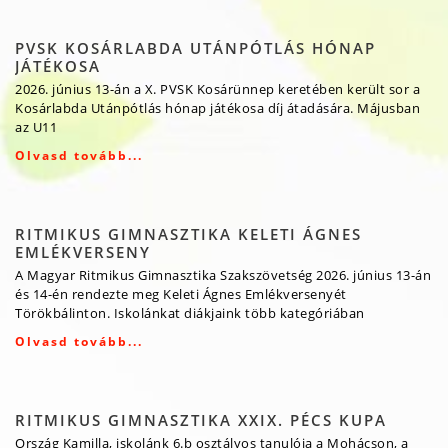
PVSK KOSÁRLABDA UTÁNPÓTLÁS HÓNAP
JÁTÉKOSA
2026. június 13-án a X. PVSK Kosárünnep keretében került sor a
Kosárlabda Utánpótlás hónap játékosa díj átadására. Májusban
az U11
Olvasd tovább...
RITMIKUS GIMNASZTIKA KELETI ÁGNES
EMLÉKVERSENY
A Magyar Ritmikus Gimnasztika Szakszövetség 2026. június 13-án
és 14-én rendezte meg Keleti Ágnes Emlékversenyét
Törökbálinton. Iskolánkat diákjaink több kategóriában
Olvasd tovább...
RITMIKUS GIMNASZTIKA XXIX. PÉCS KUPA
Ország Kamilla, iskolánk 6.b osztályos tanulója a Mohácson, a