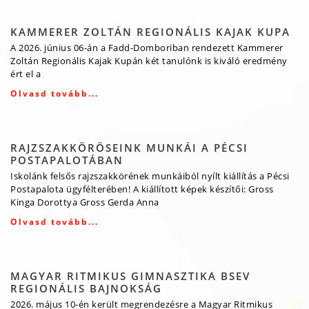
KAMMERER ZOLTÁN REGIONÁLIS KAJAK KUPA
A 2026. június 06-án a Fadd-Domboriban rendezett Kammerer
Zoltán Regionális Kajak Kupán két tanulónk is kiváló eredmény
ért el a
Olvasd tovább...
RAJZSZAKKÖRÖSEINK MUNKÁI A PÉCSI
POSTAPALOTÁBAN
Iskolánk felsős rajzszakkörének munkáiból nyílt kiállítás a Pécsi
Postapalota ügyfélterében! A kiállított képek készítői: Gross
Kinga Dorottya Gross Gerda Anna
Olvasd tovább...
MAGYAR RITMIKUS GIMNASZTIKA BSEV
REGIONÁLIS BAJNOKSÁG
2026. május 10-én került megrendezésre a Magyar Ritmikus