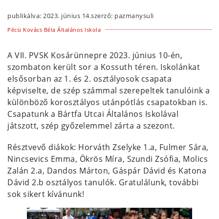
publikálva:
2023. június 14.
szerző:
pazmanysuli
Pécsi Kovács Béla Általános Iskola
A VII. PVSK Kosárünnepre 2023. június 10-én,
szombaton került sor a Kossuth téren. Iskolánkat
elsősorban az 1. és 2. osztályosok csapata
képviselte, de szép számmal szerepeltek tanulóink a
különböző korosztályos utánpótlás csapatokban is.
Csapatunk a Bártfa Utcai Általános Iskolával
játszott, szép győzelemmel zárta a szezont.
Résztvevő diákok: Horváth Zselyke 1.a, Fulmer Sára,
Nincsevics Emma, Ökrös Míra, Szundi Zsófia, Molics
Zalán 2.a, Dandos Márton, Gáspár Dávid és Katona
Dávid 2.b osztályos tanulók. Gratulálunk, további
sok sikert kívánunk!