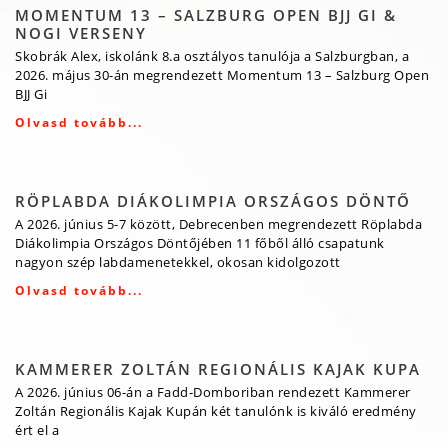
MOMENTUM 13 – SALZBURG OPEN BJJ GI &
NOGI VERSENY
Skobrák Alex, iskolánk 8.a osztályos tanulója a Salzburgban, a
2026. május 30-án megrendezett Momentum 13 – Salzburg Open
BJJ Gi
Olvasd tovább...
RÖPLABDA DIÁKOLIMPIA ORSZÁGOS DÖNTŐ
A 2026. június 5-7 között, Debrecenben megrendezett Röplabda
Diákolimpia Országos Döntőjében 11 főből álló csapatunk
nagyon szép labdamenetekkel, okosan kidolgozott
Olvasd tovább...
KAMMERER ZOLTÁN REGIONÁLIS KAJAK KUPA
A 2026. június 06-án a Fadd-Domboriban rendezett Kammerer
Zoltán Regionális Kajak Kupán két tanulónk is kiváló eredmény
ért el a