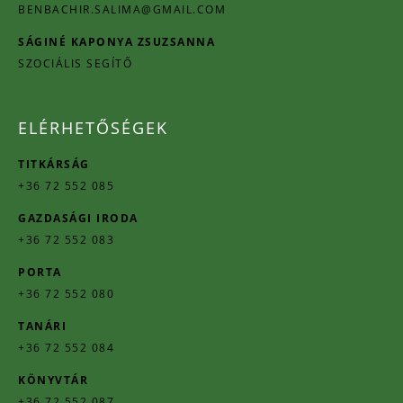
BENBACHIR.SALIMA@GMAIL.COM
SÁGINÉ KAPONYA ZSUZSANNA
SZOCIÁLIS SEGÍTŐ
ELÉRHETŐSÉGEK
TITKÁRSÁG
+36 72 552 085
GAZDASÁGI IRODA
+36 72 552 083
PORTA
+36 72 552 080
TANÁRI
+36 72 552 084
KÖNYVTÁR
+36 72 552 087