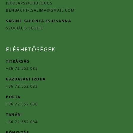
ISKOLAPSZICHOLÓGUS
BENBACHIR.SALIMA@GMAIL.COM
SÁGINÉ KAPONYA ZSUZSANNA
SZOCIÁLIS SEGÍTŐ
ELÉRHETŐSÉGEK
TITKÁRSÁG
+36 72 552 085
GAZDASÁGI IRODA
+36 72 552 083
PORTA
+36 72 552 080
TANÁRI
+36 72 552 084
KÖNYVTÁR