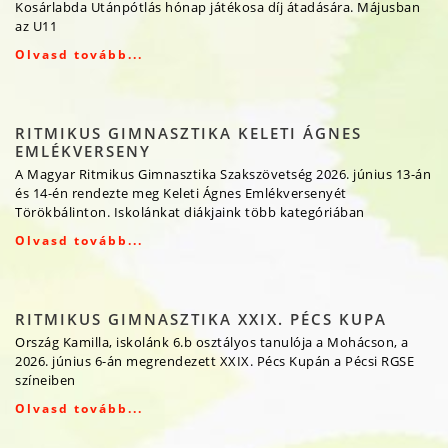
Kosárlabda Utánpótlás hónap játékosa díj átadására. Májusban
az U11
Olvasd tovább...
RITMIKUS GIMNASZTIKA KELETI ÁGNES
EMLÉKVERSENY
A Magyar Ritmikus Gimnasztika Szakszövetség 2026. június 13-án
és 14-én rendezte meg Keleti Ágnes Emlékversenyét
Törökbálinton. Iskolánkat diákjaink több kategóriában
Olvasd tovább...
RITMIKUS GIMNASZTIKA XXIX. PÉCS KUPA
Ország Kamilla, iskolánk 6.b osztályos tanulója a Mohácson, a
2026. június 6-án megrendezett XXIX. Pécs Kupán a Pécsi RGSE
színeiben
Olvasd tovább...