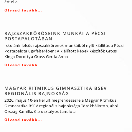
ért el a
Olvasd tovább...
RAJZSZAKKÖRÖSEINK MUNKÁI A PÉCSI
POSTAPALOTÁBAN
Iskolánk felsős rajzszakkörének munkáiból nyílt kiállítás a Pécsi
Postapalota ügyfélterében! A kiállított képek készítői: Gross
Kinga Dorottya Gross Gerda Anna
Olvasd tovább...
MAGYAR RITMIKUS GIMNASZTIKA BSEV
REGIONÁLIS BAJNOKSÁG
2026. május 10-én került megrendezésre a Magyar Ritmikus
Gimnasztika BSEV regionális bajnoksága Törökbálinton, ahol
Ország Kamilla, 6.b osztályos tanuló a
Olvasd tovább...