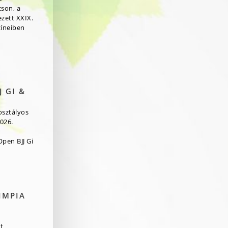
cson, a
zett XXIX.
zíneiben
 GI &
osztályos
026.
pen BJJ Gi
IMPIA
t