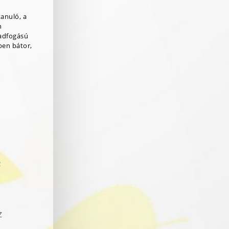
tanuló, a
n
adfogású
ben bátor,
R
Z