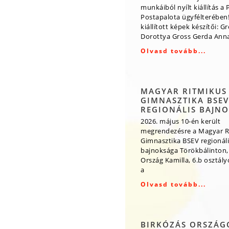
munkáiból nyílt kiállítás a 
Postapalota ügyfélterében!
kiállított képek készítői: G
Dorottya Gross Gerda Ann
Olvasd tovább...
MAGYAR RITMIKUS
GIMNASZTIKA BSEV
REGIONÁLIS BAJN
2026. május 10-én került
megrendezésre a Magyar R
Gimnasztika BSEV regionáli
bajnoksága Törökbálinton,
Ország Kamilla, 6.b osztály
a
Olvasd tovább...
BIRKÓZÁS ORSZÁG