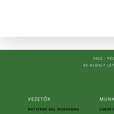
2022 - P
AZ OLDALT LÉ
VEZETŐK
MUNK
ROTTERNÉ GÁL ZSUZSANNA
ZUDER 