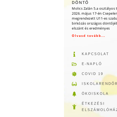
DÖNTŐ
Molics Zalán 5.a osztályos 
2026. május 17-én Csepele
megrendezett U11-es szab
birkózás országos döntőjé
elszánt és eredményes
Olvasd tovább...
KAPCSOLAT
E-NAPLÓ
COVID 19
ISKOLARENDŐ
ÖKOISKOLA
ÉTKEZÉSI
ELSZÁMOLÓHÁ