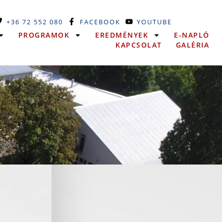
+36 72 552 080
FACEBOOK
YOUTUBE
PROGRAMOK
EREDMÉNYEK
E-NAPLÓ
KAPCSOLAT
GALÉRIA