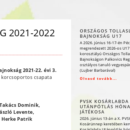
 2021-2022
ORSZÁGOS TOLLAS
BAJNOKSÁG U17
A 2026. június 16-17-én Péc
megrendezett 2026-os U17
korosztályú Országos Toll
Bajnokságon Palkovics Reg
osztályos tanuló vegyespá
jnokság 2021-22. évi 3.
(Lujber Barbarával)
I. korcsoportos csapata
Olvasd tovább...
PVSK KOSÁRLABDA
 Takács Dominik,
UTÁNPÓTLÁS HÓN
ászló Levente,
JÁTÉKOSA
s Herke Patrik
2026. június 13-án a X. PVS
Kosárünnep keretében kerü
Kosárlabda Utánpótlás hó