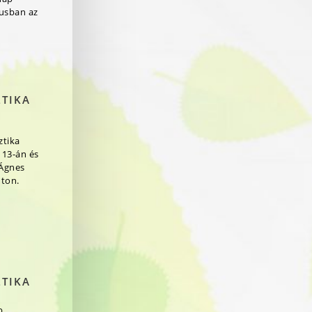
jusban az
ZTIKA
ztika
 13-án és
 Ágnes
ton.
ZTIKA
b