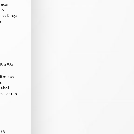
Pécsi
 A
ross Kinga
a
OKSÁG
itmikus
s
 ahol
os tanuló
OS