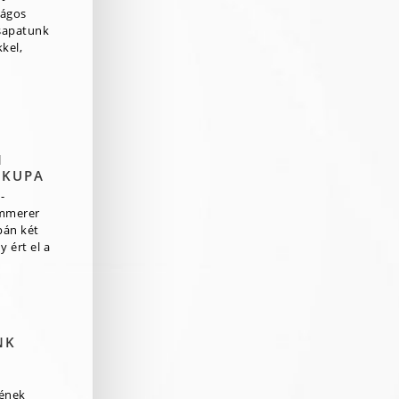
zágos
csapatunk
kel,
N
 KUPA
-
mmerer
pán két
 ért el a
NK
rének