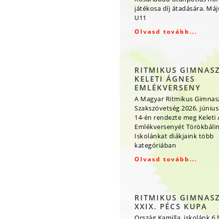
játékosa díj átadására. Má
U11
Olvasd tovább...
RITMIKUS GIMNAS
KELETI ÁGNES
EMLÉKVERSENY
A Magyar Ritmikus Gimnas
Szakszövetség 2026. június
14-én rendezte meg Keleti
Emlékversenyét Törökbálin
Iskolánkat diákjaink több
kategóriában
Olvasd tovább...
RITMIKUS GIMNAS
XXIX. PÉCS KUPA
Ország Kamilla, iskolánk 6.