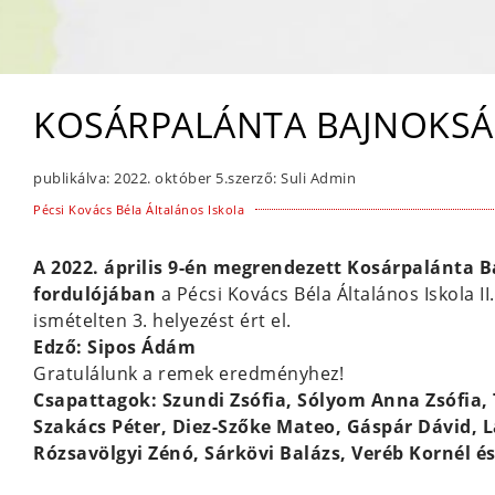
KOSÁRPALÁNTA BAJNOKSÁG
publikálva:
2022. október 5.
szerző:
Suli Admin
Pécsi Kovács Béla Általános Iskola
A 2022. április 9-én megrendezett Kosárpalánta Ba
fordulójában
a Pécsi Kovács Béla Általános Iskola I
ismételten 3. helyezést ért el.
Edző: Sipos Ádám
Gratulálunk a remek eredményhez!
Csapattagok: Szundi Zsófia, Sólyom Anna Zsófia,
Szakács Péter, Diez-Szőke Mateo, Gáspár Dávid, L
Rózsavölgyi Zénó, Sárkövi Balázs, Veréb Kornél é