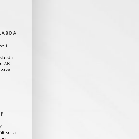
LABDA
sett
aslabda
ő 7.B
rosban
AP
K
lt sor a
nap