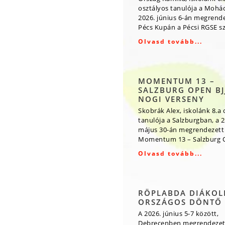
osztályos tanulója a Mohá
2026. június 6-án megrende
Pécs Kupán a Pécsi RGSE s
Olvasd tovább...
MOMENTUM 13 –
SALZBURG OPEN BJJ
NOGI VERSENY
Skobrák Alex, iskolánk 8.a 
tanulója a Salzburgban, a 2
május 30-án megrendezett
Momentum 13 – Salzburg O
Olvasd tovább...
RÖPLABDA DIÁKOL
ORSZÁGOS DÖNTŐ
A 2026. június 5-7 között,
Debrecenben megrendezet