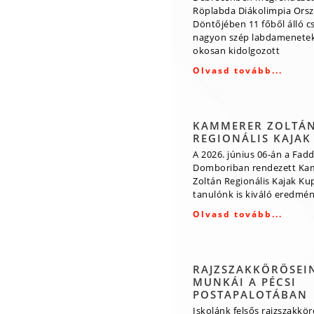
Röplabda Diákolimpia Ors
Döntőjében 11 főből álló 
nagyon szép labdamenetek
okosan kidolgozott
Olvasd tovább...
KAMMERER ZOLTÁ
REGIONÁLIS KAJAK
A 2026. június 06-án a Fadd
Domboriban rendezett Ka
Zoltán Regionális Kajak Ku
tanulónk is kiváló eredmény
Olvasd tovább...
RAJZSZAKKÖRÖSEI
MUNKÁI A PÉCSI
POSTAPALOTÁBAN
Iskolánk felsős rajzszakkö