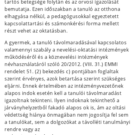
tartós betegsége folytán és az orvosi igazolását
bemutatja. Ezen időszakban a tanuló az otthona
elhagyása nélkül, a pedagógusokkal egyeztetett
kapcsolattartási és számonkérési forma mellett
részt vehet az oktatásban.
A gyermek, a tanuló távolmaradásával kapcsolatos
valamennyi szabály a nevelési-oktatási intézmények
működéséről és a köznevelési intézmények
névhasználatáról szóló 20/2012. (VIII. 31.) EMMI
rendelet 51. (2) bekezdés c) pontjában foglaltak
szerint érvényes, azok betartása szerint szükséges
eljárni. Ennek értelmében az intézményvezetőnek
alapos indok esetén kell a tanulói távolmaradást
igazoltnak tekinteni. Ilyen indoknak tekinthető a
járványhelyzetből fakadó alapos ok is, ám az oltási
védettség hiánya önmagában nem jogosítja fel sem
a tanulókat, sem a dolgozókat a távolléti tanulmányi
rendre vagy az