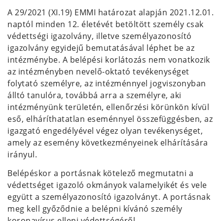
A 29/2021 (XI.19) EMMI határozat alapján 2021.12.01.
naptól minden 12. életévét betöltött személy csak
védettségi igazolvány, illetve személyazonosító
igazolvány egyidejű bemutatásával léphet be az
intézménybe. A belépési korlátozás nem vonatkozik
az intézményben nevelő-oktató tevékenységet
folytató személyre, az intézménnyel jogviszonyban
álltó tanulóra, továbbá arra a személyre, aki
intézményünk területén, ellenőrzési körünkön kívül
eső, elháríthatatlan eseménnyel összefüggésben, az
igazgató engedélyével végez olyan tevékenységet,
amely az esemény következményeinek elhárítására
irányul.
Belépéskor a portásnak kötelező megmutatni a
védettséget igazoló okmányok valamelyikét és vele
együtt a személyazonosító igazolványt. A portásnak
meg kell győződnie a belépni kívánó személy
koronavírus elleni védettségéről.