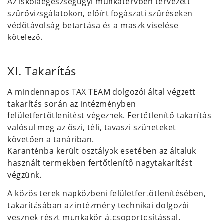
Az iskolaegészségügyi munkatervben tervezett
szűrővizsgálatokon, előírt fogászati szűréseken
védőtávolság betartása és a maszk viselése
kötelező.
XI. Takarítás
A mindennapos TAX TEAM dolgozói által végzett
takarítás során az intézményben
felületfertőtlenítést végeznek. Fertőtlenítő takarítás
valósul meg az őszi, téli, tavaszi szüneteket
követően a tanáriban.
Karanténba került osztályok esetében az általuk
használt termekben fertőtlenítő nagytakarítást
végzünk.
A közös terek napközbeni felületfertőtlenítésében,
takarításában az intézmény technikai dolgozói
vesznek részt munkakör átcsoportosítással.