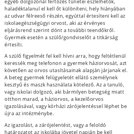
egyéb dolgozónál fertőzés tünetei észlelhetők,
haladéktalanul el kell őt különíteni, hely hiányában
az udvar félreeső részén, egyúttal értesíteni kell az
iskolaegészségügyi orvost, aki az érvényes
eljárásrend szerint dönt a további teendőkről.
Gyermek esetén a szülő/gondviselőt a titkárság
értesíti.
A szülő figyelmét fel kell hívni arra, hogy feltétlenül
keressék meg telefonon a gyermek háziorvosát, azt
követően az orvos utasításainak alapján járjanak el.
A beteg gyermek felügyeletét ellátó személynek
kesztyű és maszk használata kötelező. Az a tanuló,
vagy iskolai dolgozó, aki bármilyen betegség miatt
otthon marad, a háziorvos, a kezelőorvos
igazolásával, vagy kórházi zárójelentéssel léphet be
újra az intézménybe.
Az igazolást, a zárójelentést, vagy a feloldó
határozatot az iskolába jövetel napján be kell