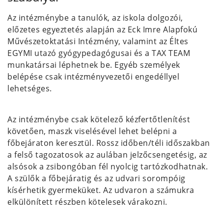
Az intézménybe a tanulók, az iskola dolgozói,
előzetes egyeztetés alapján az Eck Imre Alapfokú
Művészetoktatási Intézmény, valamint az Éltes
EGYMI utazó gyógypedagógusai és a TAX TEAM
munkatársai léphetnek be. Egyéb személyek
belépése csak intézményvezetői engedéllyel
lehetséges.
Az intézménybe csak kötelező kézfertőtlenítést
követően, maszk viselésével lehet belépni a
főbejáraton keresztül. Rossz időben/téli időszakban
a felső tagozatosok az aulában jelzőcsengetésig, az
alsósok a zsibongóban fél nyolcig tartózkodhatnak.
A szülők a főbejáratig és az udvari sorompóig
kísérhetik gyermeküket. Az udvaron a számukra
elkülönített részben kötelesek várakozni.