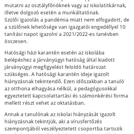
mutatni az osztályfőnöknek vagy az iskolatitkárnak,
illetve dolgozó esetén a munkáltatónak.
Szülői igazolás a pandémia miatt nem elfogadott, de
a szülőnek lehetősége van igazgatói engedéllyel 10
tanítási napot igazolni a 2021/2022-es tanévben
összesen.
Hatósági házi karantén esetén az iskolába
belépéshez a járványügyi hatóság által kiadott
járványügyi megfigyelést feloldó határozat
szükséges. A hatósági karantén ideje igazolt
hiányzásnak tekintendő. Ezen időszakban a tanuló
az otthona elhagyása nélkül, a pedagógusokkal
egyeztetett kapcsolattartási és számonkérési forma
mellett részt vehet az oktatásban.
Annak a tanulónak az iskolai hiányzását igazolt
hiányzásnak tekintjük, aki a vírusfertőzés
szempontjából veszélyeztetett csoportba tartozik