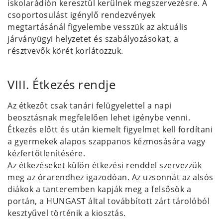
iskolarádión keresztül kerülnek megszervezésre. A
csoportosulást igénylő rendezvények
megtartásánál figyelembe vesszük az aktuális
járványügyi helyzetet és szabályozásokat, a
résztvevők körét korlátozzuk.
VIII. Étkezés rendje
Az étkezőt csak tanári felügyelettel a napi
beosztásnak megfelelően lehet igénybe venni.
Étkezés előtt és után kiemelt figyelmet kell fordítani
a gyermekek alapos szappanos kézmosására vagy
kézfertőtlenítésére.
Az étkezéseket külön étkezési renddel szervezzük
meg az órarendhez igazodóan. Az uzsonnát az alsós
diákok a tanteremben kapják meg a felsősök a
portán, a HUNGAST által továbbított zárt tárolóból
kesztyűvel történik a kiosztás.