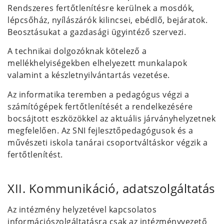
Rendszeres fertőtlenítésre kerülnek a mosdók,
lépcsőház, nyílászárók kilincsei, ebédlő, bejáratok.
Beosztásukat a gazdasági ügyintéző szervezi.
A technikai dolgozóknak kötelező a
mellékhelyiségekben elhelyezett munkalapok
valamint a készletnyilvántartás vezetése.
Az informatika teremben a pedagógus végzi a
számítógépek fertőtlenítését a rendelkezésére
bocsájtott eszközökkel az aktuális járványhelyzetnek
megfelelően. Az SNI fejlesztőpedagógusok és a
művészeti iskola tanárai csoportváltáskor végzik a
fertőtlenítést.
XII. Kommunikáció, adatszolgáltatás
Az intézmény helyzetével kapcsolatos
információszolgáltatásra csak az intézményvezető