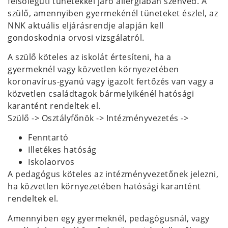
felsőlégúti tünetekkel járó allergiában szenved. A
szülő, amennyiben gyermekénél tüneteket észlel, az
NNK aktuális eljárásrendje alapján kell
gondoskodnia orvosi vizsgálatról.
A szülő köteles az iskolát értesíteni, ha a
gyermeknél vagy közvetlen környezetében
koronavírus-gyanú vagy igazolt fertőzés van vagy a
közvetlen családtagok bármelyikénél hatósági
karantént rendeltek el.
Szülő -> Osztályfőnök -> Intézményvezetés ->
Fenntartó
Illetékes hatóság
Iskolaorvos
A pedagógus köteles az intézményvezetőnek jelezni,
ha közvetlen környezetében hatósági karantént
rendeltek el.
Amennyiben egy gyermeknél, pedagógusnál, vagy