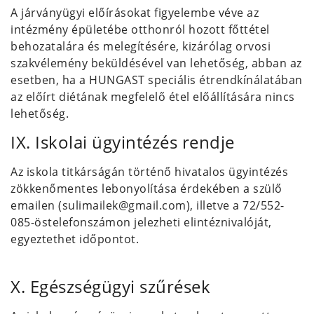
A járványügyi előírásokat figyelembe véve az
intézmény épületébe otthonról hozott főttétel
behozatalára és melegítésére, kizárólag orvosi
szakvélemény beküldésével van lehetőség, abban az
esetben, ha a HUNGAST speciális étrendkínálatában
az előírt diétának megfelelő étel előállítására nincs
lehetőség.
IX. Iskolai ügyintézés rendje
Az iskola titkárságán történő hivatalos ügyintézés
zökkenőmentes lebonyolítása érdekében a szülő
emailen (sulimailek@gmail.com), illetve a 72/552-
085-östelefonszámon jelezheti elintéznivalóját,
egyeztethet időpontot.
X. Egészségügyi szűrések