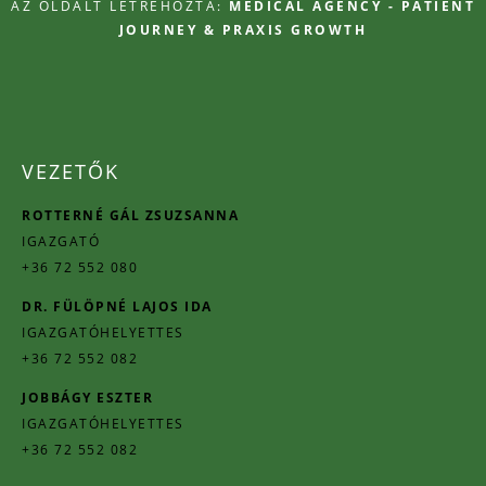
AZ OLDALT LÉTREHOZTA:
MEDICAL AGENCY - PATIENT
JOURNEY & PRAXIS GROWTH
VEZETŐK
ROTTERNÉ GÁL ZSUZSANNA
IGAZGATÓ
+36 72 552 080
DR. FÜLÖPNÉ LAJOS IDA
IGAZGATÓHELYETTES
+36 72 552 082
JOBBÁGY ESZTER
IGAZGATÓHELYETTES
+36 72 552 082